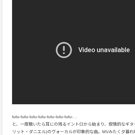
tutu-tutu-tutu-tutu-tutu-tutu-tutu-…
と、一度聴いたら耳にの残るイントロから始まり、叙情的なギターとBrit
リット・ダニエル)のヴォーカルが印象的な曲。MVみたく夕暮れ