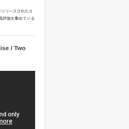
年リリースされた８
並み高評価を集めている
ise / Two