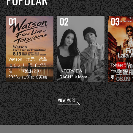
POPULAR
Watson、地元・徳島
にてフリーライブ開
Tohjiのラ
催 『阿波おどり
INTERVIEW ｜
YouTube
2026』に併せて実施
RACH? × idom
定
VIEW MORE