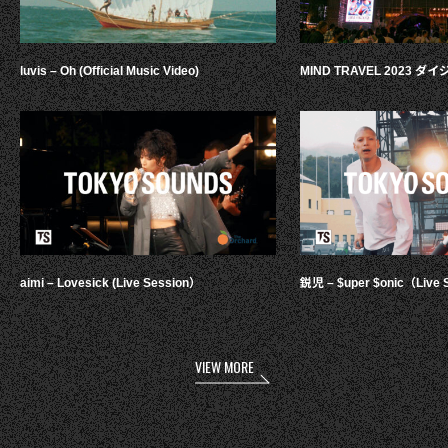
luvis – Oh (Official Music Video)
MIND TRAVEL 2023 
aimi – Lovesick (Live Session）
鋭児 – $uper $onic（Live 
VIEW MORE