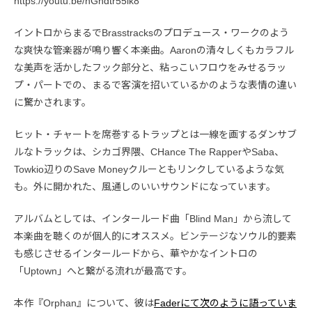
https://youtu.be/nGhdtr55lk8
イントロからまるでBrasstracksのプロデュース・ワークのよう
な爽快な管楽器が鳴り響く本楽曲。Aaronの清々しくもカラフル
な美声を活かしたフック部分と、粘っこいフロウをみせるラッ
プ・パートでの、まるで客演を招いているかのような表情の違い
に驚かされます。
ヒット・チャートを席巻するトラップとは一線を画するダンサブ
ルなトラックは、シカゴ界隈、CHance The RapperやSaba、
Towkio辺りのSave Moneyクルーともリンクしているような気
も。外に開かれた、風通しのいいサウンドになっています。
アルバムとしては、インタールード曲「Blind Man」から流して
本楽曲を聴くのが個人的にオススメ。ビンテージなソウル的要素
も感じさせるインタールードから、華やかなイントロの
「Uptown」へと繋がる流れが最高です。
本作『Orphan』について、彼は
Faderにて次のように語っていま