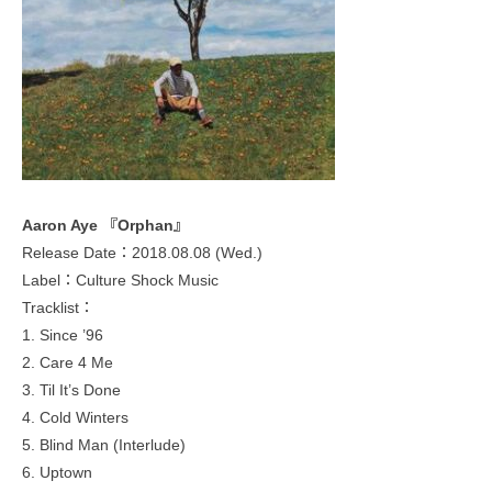
Aaron Aye 『Orphan』
Release Date：2018.08.08 (Wed.)
Label：Culture Shock Music
Tracklist：
1. Since ’96
2. Care 4 Me
3. Til It’s Done
4. Cold Winters
5. Blind Man (Interlude)
6. Uptown