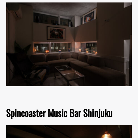
Spincoaster Music Bar Shinjuku