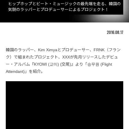
ヒップホップとビート・ミュージックの最先端を走る、韓国の
気鋭のラッパーとプロデューサーによるプロジェクト！
2016.08.17
韓国のラッパー、Kim Ximyaとプロデューサー、FRNK（フラン
ク）で組まれたプロジェクト、XXXが先月リリースしたデビュ
ー・アルバム『KYOMI (교미) (交尾)』より「승무원 (Flight
Attendant)」を紹介。