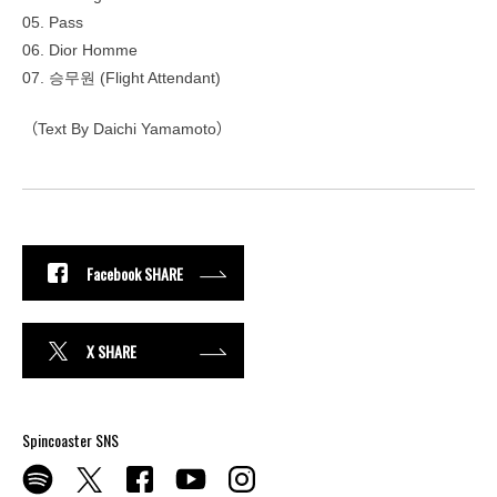
05. Pass
06. Dior Homme
07. 승무원 (Flight Attendant)
（Text By Daichi Yamamoto）
Facebook SHARE
X SHARE
Spincoaster SNS