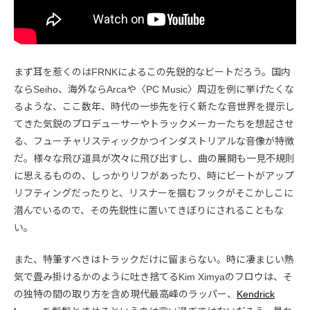
まず耳を惹くのはFRNKによるこの先鋭的なビートだろう。国内
ならSeiho、海外ならArcaや〈PC Music〉周辺を例に挙げたくな
るような、ここ数年、時代の一歩先を行く新たな音世界を提示し
てきた気鋭のプロデューサーやトラックメーカーたちを想起させ
る、フューチャリスティックかつインダストリアルな音像が特徴
だ。様々な飛び道具が次々に飛び出すし、曲の展開も一見不規則
に思えるものの、しっかりリフがあったり、時にビートがアップ
リフティングだったりと、リスナーを掴むフックがそこかしこに
潜んでいるので、その先鋭性に置いてきぼりにされることもな
い。
また、特筆すべきはトラックだけに留まらない。時に凄まじい熱
気で畳み掛けるかのように吐き捨てるKim Ximyaのフロウは、そ
の独特の間の取り方を含め現代最高峰のラッパー、
Kendrick