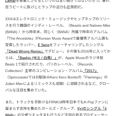
Lamar
を髣髴とさせるというのは言い過ぎではないだろう。暴れ
狂うビートに負けじとラップの迫力も圧倒的だ。
XXXはエレクトロニック・ミュージックやヒップホップのリリー
スを行う韓国のインディ・レーベル、〈Beasts and Natives Alike
(BANA) 〉から昨年末、同じく〈BANA〉所属で昨年のアルバム
『The Ancedote』がKorean Music Awardで最優秀アルバム賞も
受賞したラッパー、
E Sens
をフィーチャリングしたシングル
「Dead Wrong Remix」
でデビュー。その後も2016年に入ってか
らは、
「Baekjo (백조 / 白鳥）」
が、Apple Musicのラジオ局
Beats 1で紹介されたり、パリのレーベル、〈Records
Collection〉主宰のコンピレーション・アルバム
『2017』
（Spincoasterではお馴染みKero Kero Bonitoの「Flamingo」の
Julien Mierによるリミックスも収録）に収録されるなど、グロー
バルな注目を集めていた。
また、トラックを手掛けるFRNKは昨年日本でもK-Popファンに
留まらず支持を集めたガールズ・グループ、
f(x)のシングル「4
Walls」
の
公式リミックス
も行うなど注目の若手プロデューサー