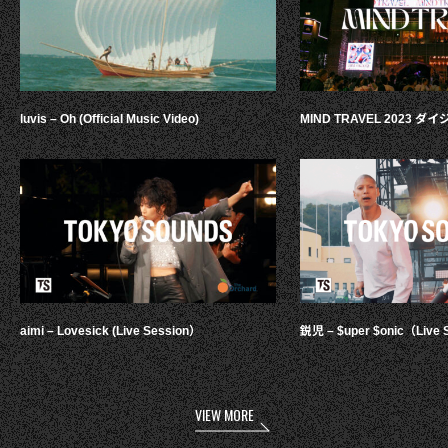
luvis – Oh (Official Music Video)
MIND TRAVEL 2023 
aimi – Lovesick (Live Session）
鋭児 – $uper $onic（Live 
VIEW MORE