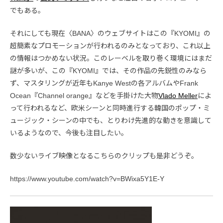
でもある。
それにしても現在〈BANA〉のウェブサイトはこの『KYOMI』の
超簡素なプロモーションが行われるのみとなっており、これ以上
の情報はつかめない状況。このレーベルを取り巻く環境にはまだ
謎が多いが、この『KYOMI』では、その作品の先鋭性のみなら
ず、マスタリングが近年もKanye Westの各アルバムやFrank
Ocean『Channel orange』などを手掛けた大物
Vlado Meller
によ
って行われるなど、欧米シーンと同時進行する韓国のポップ・ミ
ュージック・シーンの中でも、とりわけ先進的な動きを意識して
いるようなので、今後も注目したい。
数少ないライブ映像となるこちらのクリップも是非どうぞ。
https://www.youtube.com/watch?v=BWixa5Y1E-Y