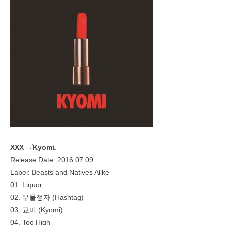
XXX 『Kyomi』
Release Date: 2016.07.09
Label: Beasts and Natives Alike
01. Liquor
02. 우물정자 (Hashtag)
03. 교미 (Kyomi)
04. Too High