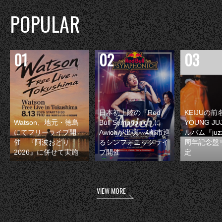
POPULAR
日本初上陸の『Red
KEIJUの
Watson、地元・徳島
Bull Symphonic』に
YOUNG JU
にてフリーライブ開
Awichが出演 4都市巡
ルバム『juzz
催 『阿波おどり
るシンフォニックライ
周年記念盤
2026』に併せて実施
ブ開催
定
VIEW MORE