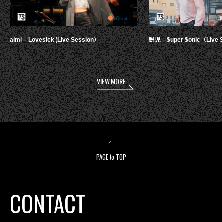
aimi – Lovesick (Live Session）
鋭児 – $uper $onic（Live 
VIEW MORE
PAGE to TOP
CONTACT