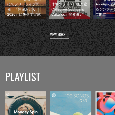
にてフリーライブ開
体験型フェス『集楽座
Awichが
催 『阿波おどり
Collective Sounds &
るシンフォ
2026』に併せて実施
Cultures』開催決定
ブ開催
VIEW MORE
PLAYLIST