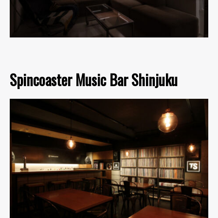
Spincoaster Music Bar Shinjuku