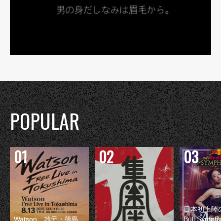
POPULAR
日本初上陸の
Watson、地元・徳島
Bull Symp