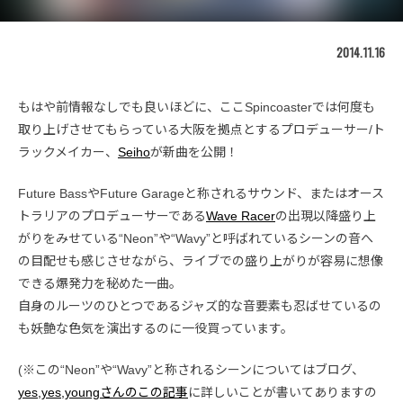
2014.11.16
もはや前情報なしでも良いほどに、ここSpincoasterでは何度も
取り上げさせてもらっている大阪を拠点とするプロデューサー/ト
ラックメイカー、
Seiho
が新曲を公開！
Future BassやFuture Garageと称されるサウンド、またはオース
トラリアのプロデューサーである
Wave Racer
の出現以降盛り上
がりをみせている“Neon”や“Wavy”と呼ばれているシーンの音へ
の目配せも感じさせながら、ライブでの盛り上がりが容易に想像
できる爆発力を秘めた一曲。
自身のルーツのひとつであるジャズ的な音要素も忍ばせているの
も妖艶な色気を演出するのに一役買っています。
(※この“Neon”や“Wavy”と称されるシーンについてはブログ、
yes,yes,youngさんのこの記事
に詳しいことが書いてありますの