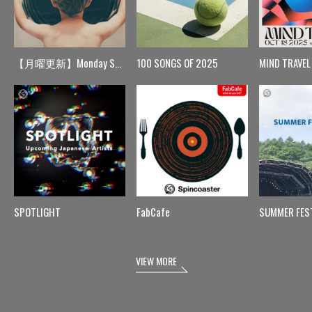
【月曜更新】Monday Spin
100 SONGS OF 2025
MIND TRAVEL
SPOTLIGHT
FabCafe
SUMMER FES
VIEW MORE