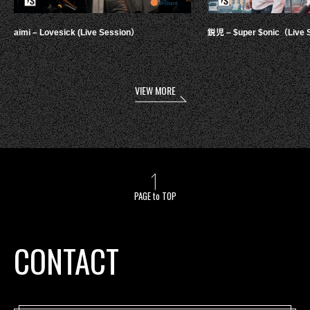
aimi – Lovesick (Live Session）
鋭児 – $uper $onic（Live 
VIEW MORE
PAGE to TOP
CONTACT