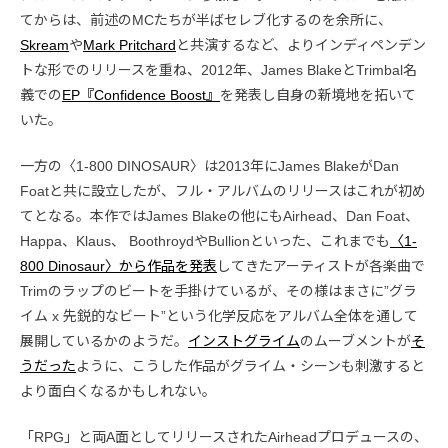
てからは、前述のMCたちが半ばセレブ化するのを余所に、
Skream
や
Mark Pritchard
と共演するなど、よりインディペンデン
トな形でのリリースを重ね、2012年、James BlakeとTrimbal名
義での
EP『Confidence Boost』
を発表し自身の新境地を拓いて
いた。
一方の〈1-800 DINOSAUR〉は2013年にJames BlakeがDan
Foatと共に設立したが、フル・アルバムのリリースはこれが初め
てとなる。本作ではJames Blakeの他にもAirhead、Dan Foat、
Happa、Klaus、 BoothroydやBullionといった、これまでも
〈1-
800 Dinosaur〉から作品を発表
してきたアーティストが各楽曲で
Trimのラップのビートを手掛けているが、その様はまさに”グラ
イム x 先鋭的なビート”という化学反応をアルバム全体を通して
展開しているかのようだ。
インストグライム
のムーブメントが
そ
うだった
ように、こうした作品がグライム・シーンも刺激すると
より面白くなるかもしれない。
「RPG」と両A面としてリリースされたAirheadプロデュースの、