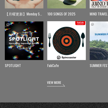
【月曜更新】Monday Spin
100 SONGS OF 2025
MIND TRAVEL
SPOTLIGHT
FabCafe
SUMMER FES
VIEW MORE