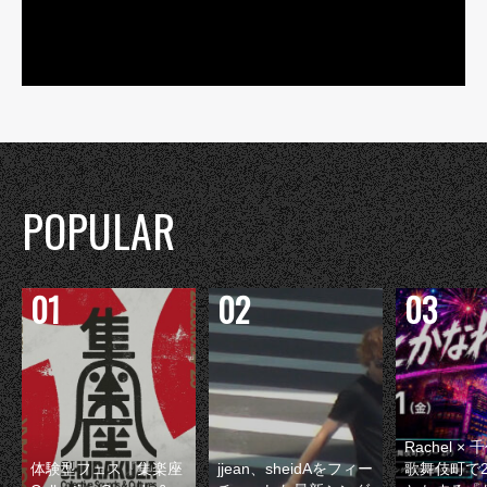
POPULAR
Rachel 
体験型フェス『集楽座
jjean、sheidAをフィー
歌舞伎町で