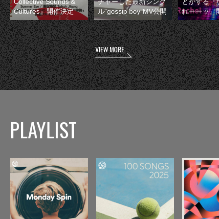
Collective Sounds &
チャーした最新シング
とかする『
Cultures』開催決定
ル“gossip boy”MV公開
れーーッ』
VIEW MORE
PLAYLIST