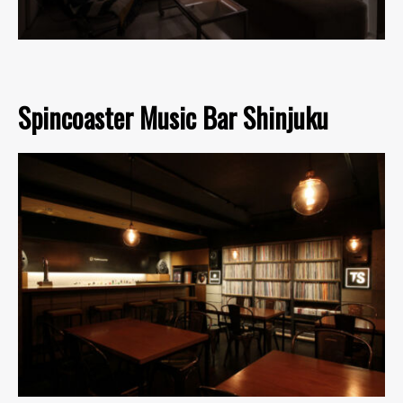
Spincoaster Music Bar Shinjuku