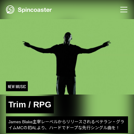
Skip
to
content
NEW MUSIC
Trim / RPG
James Blake主宰レーベルからリリースされるベテラン・グラ
イムMCの初ALより、ハードでドープな先行シングル曲を！