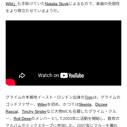
Wild」
も手掛けていた
Natalia Stuyk
によるもので、楽曲の先鋭性
をより際立たせているようだ。
グライムの本拠地イースト・ロンドン出身の
Trim
は、グライムの
ゴッドファザー、
Wiley
を初め、かつては
Skepta
、
Dizzee
Rascal
、
Tinchy Strider
など大物MCも在籍したグライム・クル
ー、
Roll Deep
のメンバーとして2003年に活動を開始し、数枚の
アルバムやミックステープに参加した。2007年にクルーを離れ