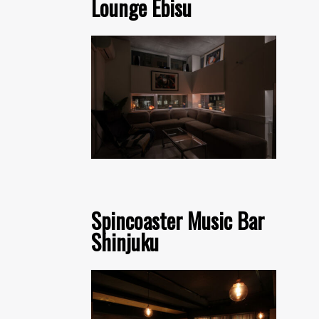
Lounge Ebisu
Spincoaster Music Bar
Shinjuku