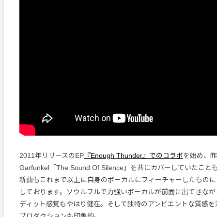
2011年リリースのEP
『Enough Thunder』でのコラボ
を始め、昨年
Garfunkel「The Sound Of Silence」を共にカバーしてい
新曲もこれまで以上に自身のボーカルにフィーチャーしたものに
しております。ソウルフルで力強いボーカルが前面に出てきなが
ディット感覚もやはり健在。そして独特のアンビエントな質感を
プロダクションも印象的。