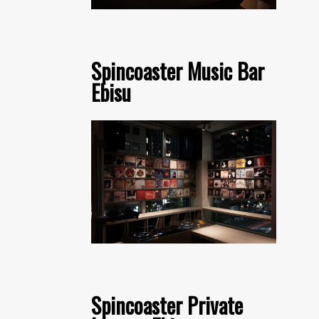
Spincoaster Music Bar
Ebisu
Spincoaster Private