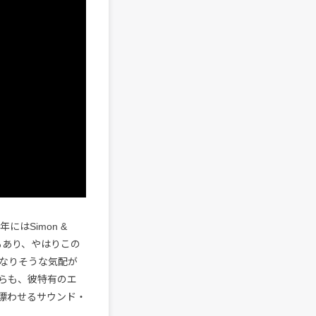
にはSimon &
たこともあり、やはりこの
なりそうな気配が
らも、彼特有のエ
漂わせるサウンド・