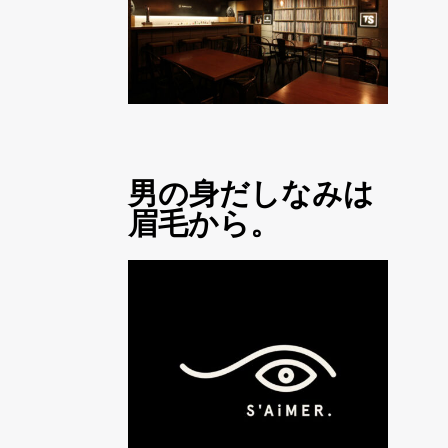
男の身だしなみは
眉毛から。