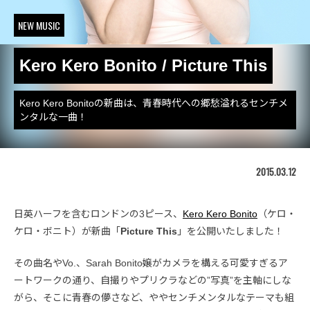
NEW MUSIC
Kero Kero Bonito / Picture This
Kero Kero Bonitoの新曲は、青春時代への郷愁溢れるセンチメ
ンタルな一曲！
2015.03.12
日英ハーフを含むロンドンの3ピース、
Kero Kero Bonito
（ケロ・
ケロ・ボニト）が新曲「
Picture This
」を公開いたしました！
その曲名やVo.、Sarah Bonito嬢がカメラを構える可愛すぎるア
ートワークの通り、自撮りやプリクラなどの”写真”を主軸にしな
がら、そこに青春の儚さなど、ややセンチメンタルなテーマも組