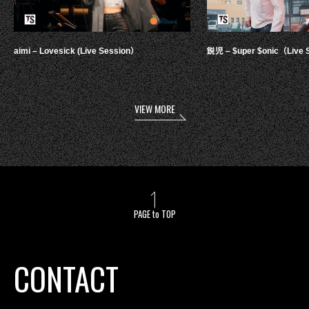
aimi – Lovesick (Live Session）
鋭児 – $uper $onic（Live 
VIEW MORE
PAGE to TOP
CONTACT