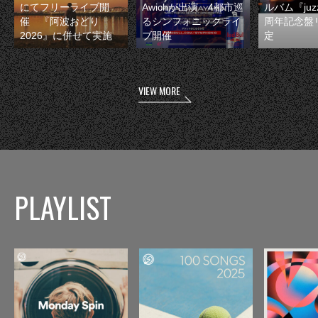
にてフリーライブ開
Awichが出演 4都市巡
ルバム『juzz
催 『阿波おどり
るシンフォニックライ
周年記念盤
2026』に併せて実施
ブ開催
定
VIEW MORE
PLAYLIST