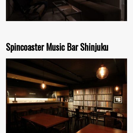
Spincoaster Music Bar Shinjuku