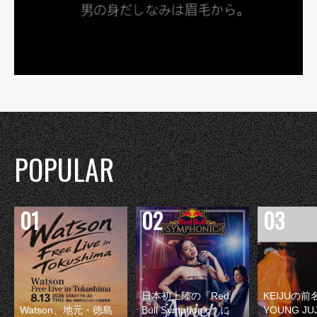
POPULAR
日本初上陸の『Red
KEIJUの
Watson、地元・徳島
Bull Symphonic』に
YOUNG JU