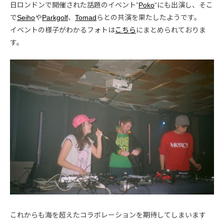
日ロンドンで開催された話題のイベント”
Poko
“にも出演し、そこ
で
Seiho
や
Parkgolf
、
Tomad
らとの共演を果たしたようです。
イベントの様子がわかるフォトは
こちら
にまとめられておりま
す。
これからも海を超えたコラボレーションを期待してしまいます