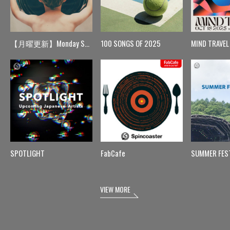
【月曜更新】Monday Spin
100 SONGS OF 2025
MIND TRAVEL
SPOTLIGHT
FabCafe
SUMMER FES
VIEW MORE