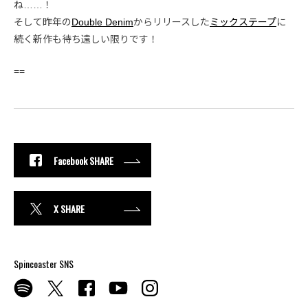
ね……！
そして昨年の
Double Denim
からリリースした
ミックステープ
に
続く新作も待ち遠しい限りです！
==
Facebook SHARE
X SHARE
Spincoaster SNS