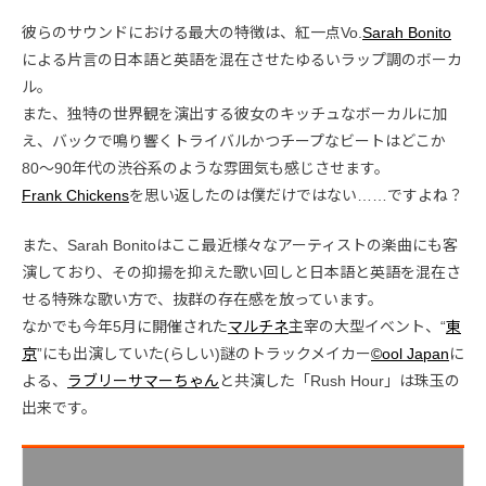
彼らのサウンドにおける最大の特徴は、紅一点Vo.
Sarah Bonito
による片言の日本語と英語を混在させたゆるいラップ調のボーカ
ル。
また、独特の世界観を演出する彼女のキッチュなボーカルに加
え、バックで鳴り響くトライバルかつチープなビートはどこか
80〜90年代の渋谷系のような雰囲気も感じさせます。
Frank Chickens
を思い返したのは僕だけではない……ですよね？
また、Sarah Bonitoはここ最近様々なアーティストの楽曲にも客
演しており、その抑揚を抑えた歌い回しと日本語と英語を混在さ
せる特殊な歌い方で、抜群の存在感を放っています。
なかでも今年5月に開催された
マルチネ
主宰の大型イベント、“
東
京
”にも出演していた(らしい)謎のトラックメイカー
©ool Japan
に
よる、
ラブリーサマーちゃん
と共演した「Rush Hour」は珠玉の
出来です。