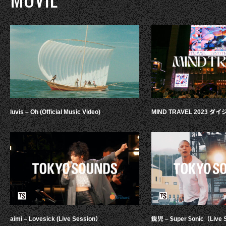
luvis – Oh (Official Music Video)
MIND TRAVEL 2023 
aimi – Lovesick (Live Session）
鋭児 – $uper $onic（Live 