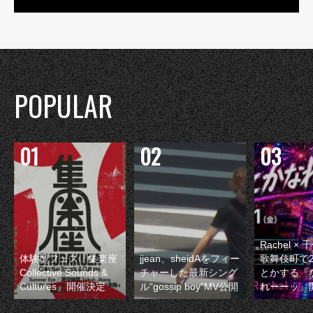
POPULAR
Rachel 
体験型フェス『集楽座
jjean、sheidAをフィー
歌舞伎町で
Collective Sounds &
チャーした最新シング
とかする『
Cultures』開催決定
ル“gossip boy”MV公開
れーーッ』