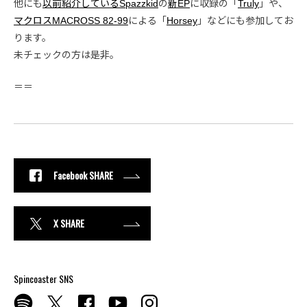
他にも
以前紹介しているSpazzkid
の
新EP
に収録の「
Truly
」や、
マクロスMACROSS 82-99
による「
Horsey
」などにも参加してお
ります。
未チェックの方は是非。
＝＝
Facebook SHARE
X SHARE
Spincoaster SNS