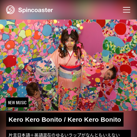
Skip
to
content
NEW MUSIC
Kero Kero Bonito / Kero Kero Bonito
片言日本語＋英語混在のゆるいラップがなんともいえない