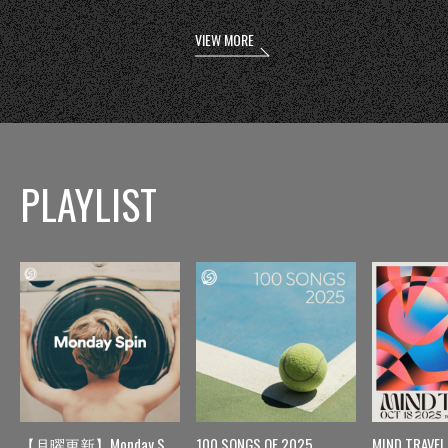
VIEW MORE
PLAYLIST
【月曜更新】Monday Spin
100 SONGS OF 2025
MIND TRAVEL