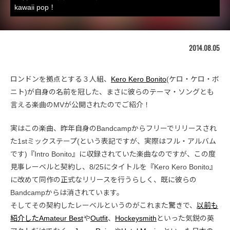
kawaii pop！
2014.08.05
ロンドンを拠点とする３人組、
Kero Kero Bonito
(ケロ・ケロ・ボ
ニト)が自身の名前を冠した、まさに彼らのテーマ・ソングとも
言える楽曲のMVが公開されたのでご紹介！
実はこの楽曲、昨年自身のBandcampからフリーでリリースされ
た1stミックステープ(という表記ですが、実際はフル・アルバム
です)『Intro Bonito』に収録されていた楽曲なのですが、この度
見事レーベルと契約し、8/25にタイトルを『Kero Kero Bonito』
に改めて同作の正式なリリースを行うらしく、既に彼らの
Bandcampからは消されています。
そしてその契約したレーベルというのがこれまた驚きで、
以前も
紹介したAmateur Best
や
Outfit
、
Hockeysmith
といった気鋭の英