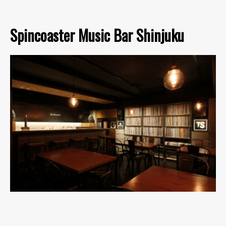
Spincoaster Music Bar Shinjuku