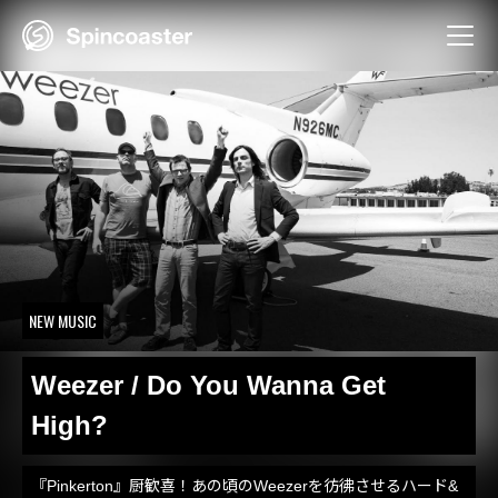
Skip
to
content
NEW MUSIC
Weezer / Do You Wanna Get
High?
『Pinkerton』厨歓喜！あの頃のWeezerを彷彿させるハード&