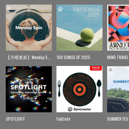
【月曜更新】Monday Spin
100 SONGS OF 2025
MIND TRAVEL
SPOTLIGHT
FabCafe
SUMMER FES