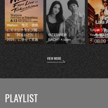
Watson、地元・徳島
にてフリーライブ開
Tohjiのラ
催 『阿波おどり
INTERVIEW ｜
YouTube
2026』に併せて実施
RACH? × idom
定
VIEW MORE
PLAYLIST