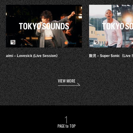
aimi – Lovesick (Live Session）
鋭児 – $uper $onic（Live 
VIEW MORE
PAGE to TOP