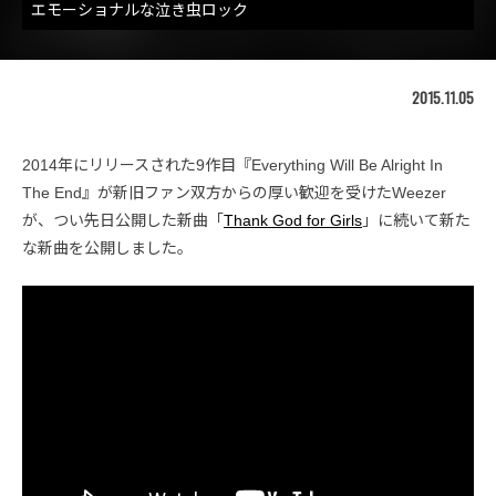
エモーショナルな泣き虫ロック
2015.11.05
2014年にリリースされた9作目『Everything Will Be Alright In
The End』が新旧ファン双方からの厚い歓迎を受けたWeezer
が、つい先日公開した新曲「
Thank God for Girls
」に続いて新た
な新曲を公開しました。