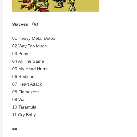
Wavves 『V』
01 Heavy Metal Detox
02 Way Too Much
03 Pony
04 All The Same
05 My Head Hurts
06 Redlead
07 Heart Attack
08 Flamezesz
09 Wait
10 Tarantula
11 Cry Baby
==