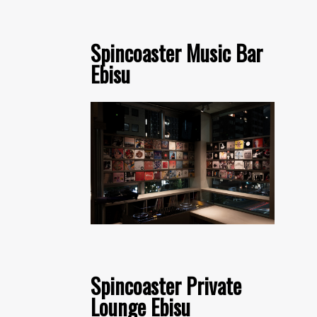
Spincoaster Music Bar
Ebisu
Spincoaster Private
Lounge Ebisu