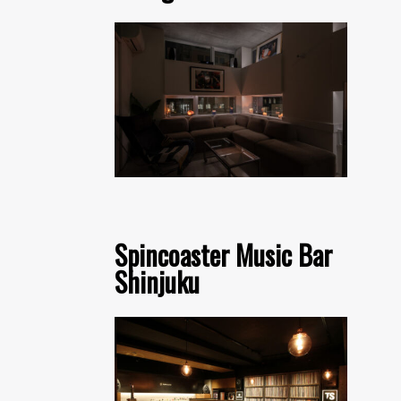
Spincoaster Music Bar
Shinjuku