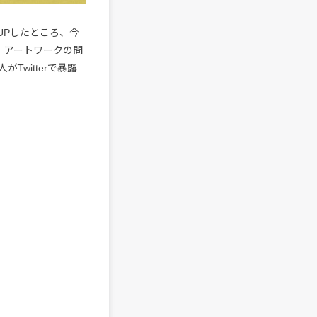
身がUPしたところ、今
たり、アートワークの問
witterで暴露
。