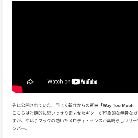
先に公開されていた、同じく新作からの新曲「
Way Too Much
」
こちらは対照的に思いっきり歪ませたギターが印象的な無骨なガ
すが、やはりフックの効いたメロディ・センスが素晴らしいサー
ンバー。