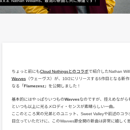
. Nathan Williams、最高の新曲と共に帰還です！
ちょっと前にも
Cloud Nothingsとのコラボ
で紹介したNathan Wil
Wavves
（ウェーヴス）が、10/2にリリースする5作目となる新作
なる「
Flamezesz
」を公開しました！
基本的にはやっぱりいつもの
Wavves
なのですが、控えめながら
といつも以上に光るメロディ・センスが素晴らしい一曲。
ここのところ実の兄弟とのユニット、Sweet Valleyや前述のコ
目立っていただけに、このWavves節全開の新曲は非常に嬉しく