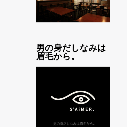
男の身だしなみは
眉毛から。