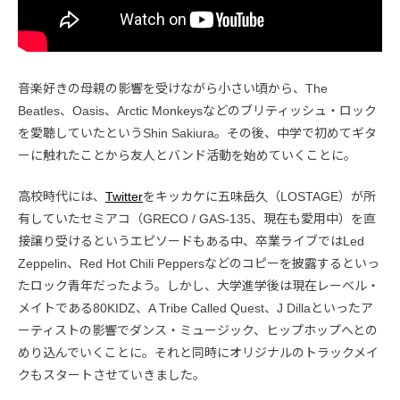
音楽好きの母親の影響を受けながら小さい頃から、The
Beatles、Oasis、Arctic Monkeysなどのブリティッシュ・ロック
を愛聴していたというShin Sakiura。その後、中学で初めてギタ
ーに触れたことから友人とバンド活動を始めていくことに。
高校時代には、
Twitter
をキッカケに五味岳久（LOSTAGE）が所
有していたセミアコ（GRECO / GAS-135、現在も愛用中）を直
接譲り受けるというエピソードもある中、卒業ライブではLed
Zeppelin、Red Hot Chili Peppersなどのコピーを披露するといっ
たロック青年だったよう。しかし、大学進学後は現在レーベル・
メイトである80KIDZ、A Tribe Called Quest、J Dillaといったア
ーティストの影響でダンス・ミュージック、ヒップホップへとの
めり込んでいくことに。それと同時にオリジナルのトラックメイ
クもスタートさせていきました。