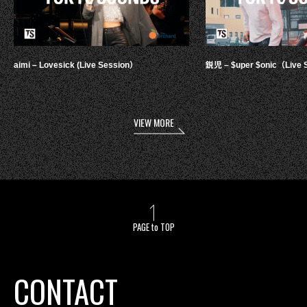
aimi – Lovesick (Live Session）
鋭児 – $uper $onic（Live 
VIEW MORE
PAGE to TOP
CONTACT