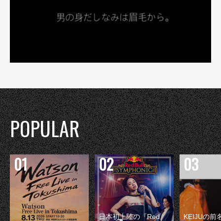
POPULAR
日本初上陸の『Red
KEIJUの