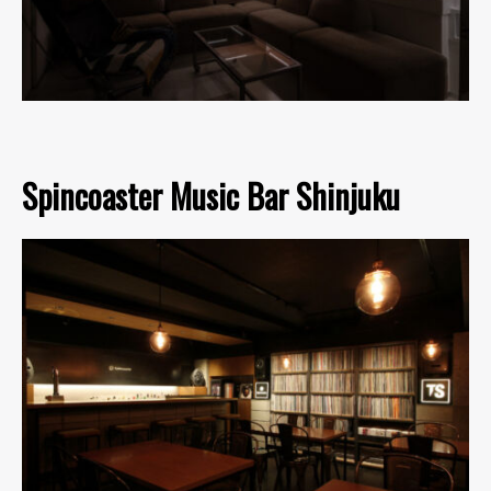
Spincoaster Music Bar Shinjuku