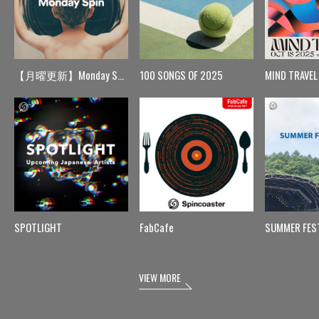
【月曜更新】Monday Spin
100 SONGS OF 2025
MIND TRAVEL
SPOTLIGHT
FabCafe
SUMMER FES
VIEW MORE