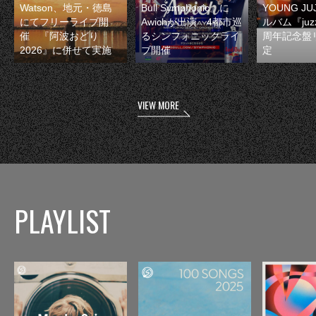
Watson、地元・徳島
Bull Symphonic』に
YOUNG JU
にてフリーライブ開
Awichが出演 4都市巡
ルバム『juzz
催 『阿波おどり
るシンフォニックライ
周年記念盤
2026』に併せて実施
ブ開催
定
VIEW MORE
PLAYLIST