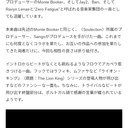
プロデューサーのMonte Booker、そしてJay2、Bari、そして
Ravyn Lenaeと“Zero Fatigue”と呼ばれる音楽家集団の一員とし
ても活躍しています。
本楽曲は先述のMonte Bookerと同じく、〈Soulection〉所属のプ
ロデューサー、Sangoがプロデュースを手がけた一曲。これまで
にも何度となくコラボを果たし、お互いの作品への参加を果たし
てきた両者だけに、今回も相性の良さは折り紙付き。
イントロからビートがなくとも跳ねるようなフロウでアカペラ惹
きつける一曲。フックではラフィキ、ムファサなど『ライオン・
キング』（原題：The Lion King）シリーズの登場人物が飛び出
すなどのファンシーな一面も。ちなみに、トライバルなビートが
飛び出す終盤部分は、ポルトガル語で感謝の言葉が綴られている
ようです。