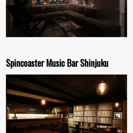
Spincoaster Music Bar Shinjuku