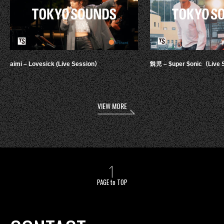
aimi – Lovesick (Live Session）
鋭児 – $uper $onic（Live 
VIEW MORE
PAGE to TOP