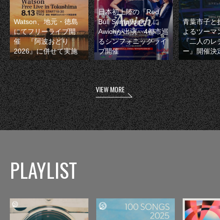
日本初上陸の『Red
Watson、地元・徳島
Bull Symphonic』に
青葉市子と
にてフリーライブ開
Awichが出演 4都市巡
よるツーマ
催 『阿波おどり
るシンフォニックライ
『二人のレ
2026』に併せて実施
ブ開催
ー』開催決
VIEW MORE
PLAYLIST