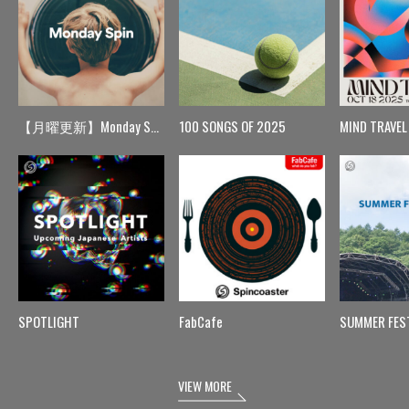
【月曜更新】Monday Spin
100 SONGS OF 2025
MIND TRAVEL
SPOTLIGHT
FabCafe
SUMMER FES
VIEW MORE