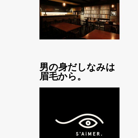
男の身だしなみは
眉毛から。