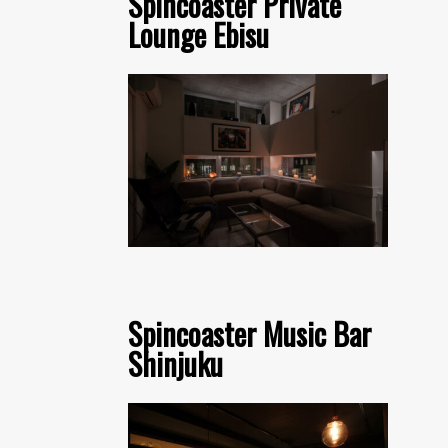
Spincoaster Private
Lounge Ebisu
Spincoaster Music Bar
Shinjuku