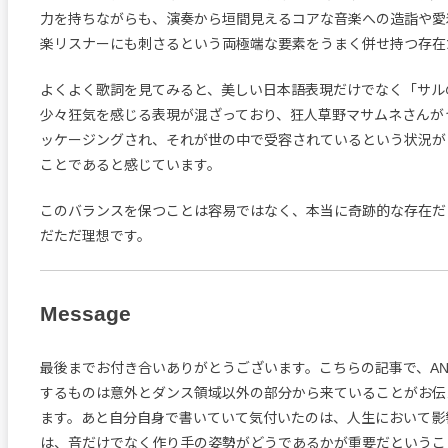
力を持ちながらも、演奏から垣間見えるコアな音楽への造詣や愛
楽リスナーにも刺さるという両極端な要素をうまく併せ持つ存在
よくよく歌詞を見てみると、美しい日本語表現だけでなく「サル
少々狂気を感じる表現が混ざっており、狂人草野マサムネさんが
ッケージングされ、それが世の中で受容されているという状況が
ことであると感じています。
このバランスを保つことは容易ではなく、本当に奇跡的な存在だ
だただ理想です。
Message
最後までお付き合いありがとうございます。こちらの記事で、ANIM
するものは意外とダンス領域以外の部分から来ていることがお伝
ます。あと自分自身で書いていて気付いたのは、人生において影
は、音だけでなく作り手の姿勢がどうであるかが重要だというこ