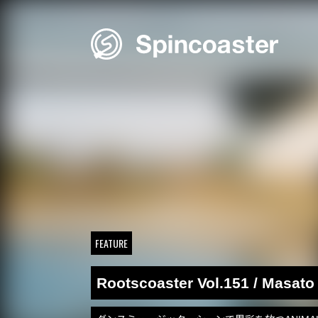
Skip
to
content
FEATURE
Rootscoaster Vol.151 / Masat