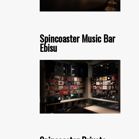
Spincoaster Music Bar
Ebisu