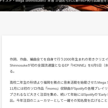
ト・Mega Shinnosukeの“本音”が詰められた新作EP先行試聴会
作詞、作曲、編曲全てを自身で行う2000年生まれの若きクリエイ
Shinnosukeが初の全国流通盤となるEP『HONNE』を6月5日
る。
高校二年生の秋頃より福岡を拠点に音楽活動を始動させたMega Shi
11月には初のソロ作品『momo』収録曲がSpotifyの各種プレ
プされるなど大きく注目を集め、続いて年始にはSpotifyの“Early No
出。今年注目のニューカマーとして一躍その知名度を広げること