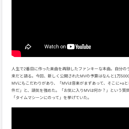
人生で2番目に作った楽曲を再録したファンキーな本曲。自分の
来だと語る。今回、新しく公開されたMVの予算はなんと1万500
MVにもこだわりがあり、「MVは音楽がまずあって、そこに+α
件だ」と、語気を強めた。「お気に入りMVは何か？」という質問に
「タイムマシーンにのって」を挙げていた。