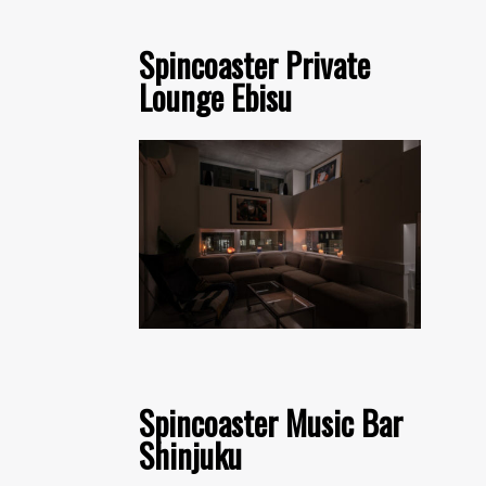
Spincoaster Private
Lounge Ebisu
Spincoaster Music Bar
Shinjuku