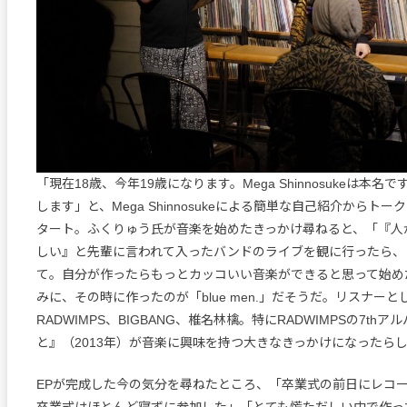
「現在18歳、今年19歳になります。Mega Shinnosukeは本
します」と、Mega Shinnosukeによる簡単な自己紹介からト
タート。ふくりゅう氏が音楽を始めたきっかけ尋ねると、「『人
しい』と先輩に言われて入ったバンドのライブを観に行ったら、
て。自分が作ったらもっとカッコいい音楽ができると思って始め
みに、その時に作ったのが「blue men.」だそうだ。リスナー
RADWIMPS、BIGBANG、椎名林檎。特にRADWIMPSの7thア
と』（2013年）が音楽に興味を持つ大きなきっかけになったら
EPが完成した今の気分を尋ねたところ、「卒業式の前日にレコ
卒業式はほとんど寝ずに参加した」「とても慌ただしい中で作っ