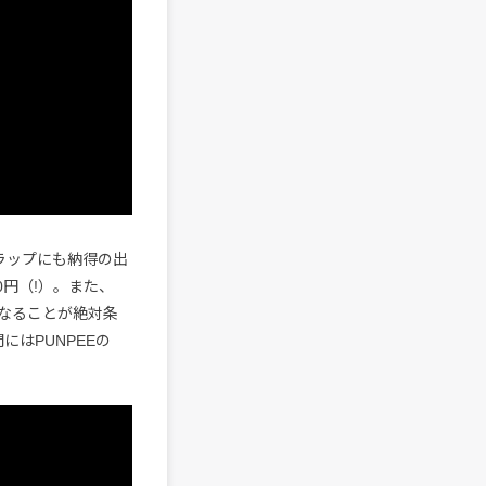
ラップにも納得の出
0円（!）。また、
となることが絶対条
はPUNPEEの