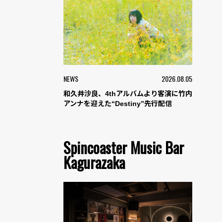
NEWS
2026.08.05
和久井沙良、4thアルバムより客演に竹内
アンナを迎えた“Destiny”先行配信
Spincoaster Music Bar
Kagurazaka