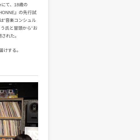
Barにて、18歳の
『HONNE』の先行試
は“音楽コンシュル
う氏と冒頭から“お
展開された。
届けする。