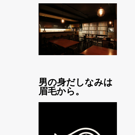
男の身だしなみは
眉毛から。