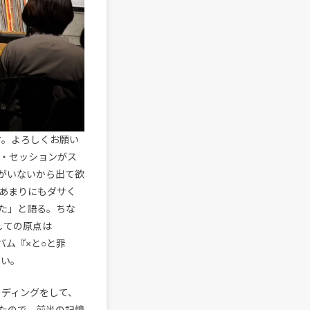
名です。よろしくお願い
ーク・セッションがス
がいないから出て欲
あまりにもダサく
た」と語る。ちな
としての原点は
ルバム『×と○と罪
しい。
ーディングをして、
たので、前半の記憶