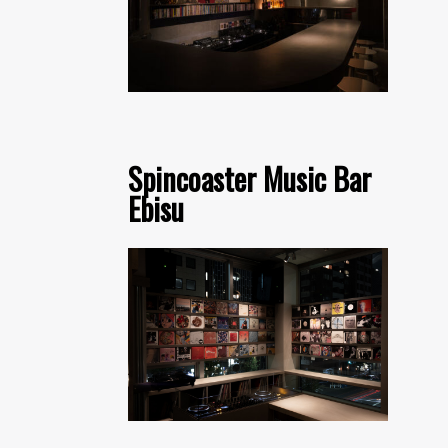
Spincoaster Music Bar
Ebisu