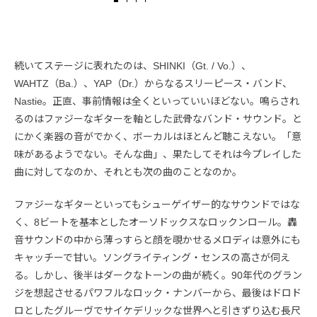
続いてステージに表れたのは、SHINKI（Gt. / Vo.）、
WAHTZ（Ba.）、YAP（Dr.）からなるスリーピース・バンド、
Nastie。正直、事前情報は全くといっていいほどない。鳴らされ
るのはファジーなギターを軸とした武骨なバンド・サウンド。と
にかく楽器の音がでかく、ボーカルはほとんど聴こえない。「意
味があるようでない。そんな曲」、果たしてそれは今プレイした
曲に対してなのか、それとも次の曲のことなのか。
ファジーなギターといってもシューゲイザー的なサウンドではな
く、8ビートを基本としたオーソドックスなロックンロール。轟
音サウンドの中から薄っすらと顔を覗かせるメロディは意外にも
キャッチーで甘い。ソングライティング・センスの高さが伺え
る。しかし、後半はダークなトーンの曲が続く。90年代のグラン
ジを想起させるパワフルなロック・ナンバーから、最後はドロド
ロとしたグルーヴでサイケデリックな世界へと引きずり込む長尺