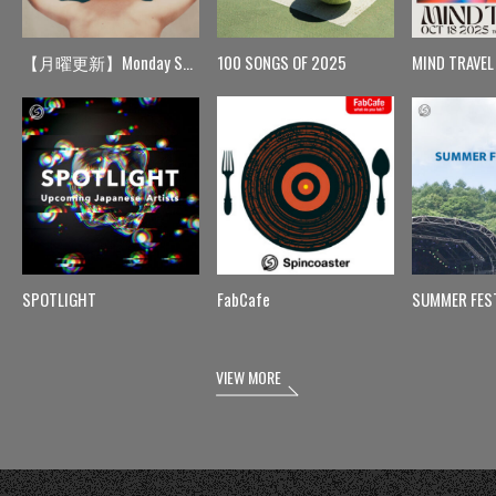
【月曜更新】Monday Spin
100 SONGS OF 2025
MIND TRAVEL
SPOTLIGHT
FabCafe
SUMMER FES
VIEW MORE