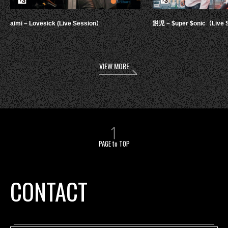
aimi – Lovesick (Live Session）
鋭児 – $uper $onic（Live 
VIEW MORE
PAGE to TOP
CONTACT