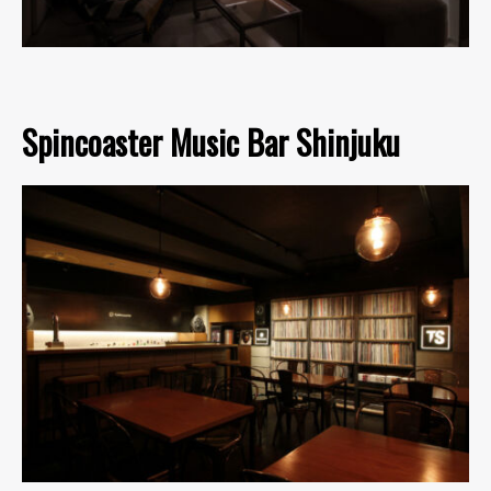
Spincoaster Music Bar Shinjuku