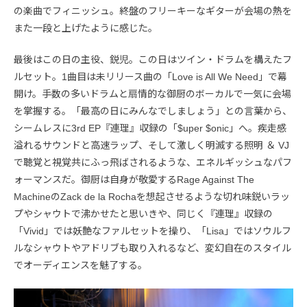
の楽曲でフィニッシュ。終盤のフリーキーなギターが会場の熱を
また一段と上げたように感じた。
最後はこの日の主役、鋭児。この日はツイン・ドラムを構えたフ
ルセット。1曲目は未リリース曲の「Love is All We Need」で幕
開け。手数の多いドラムと扇情的な御厨のボーカルで一気に会場
を掌握する。「最高の日にみんなでしましょう」との言葉から、
シームレスに3rd EP『連理』収録の「$uper $onic」へ。疾走感
溢れるサウンドと高速ラップ、そして激しく明滅する照明 ＆ VJ
で聴覚と視覚共にふっ飛ばされるような、エネルギッシュなパフ
ォーマンスだ。御厨は自身が敬愛するRage Against The
MachineのZack de la Rochaを想起させるような切れ味鋭いラッ
プやシャウトで沸かせたと思いきや、同じく『連理』収録の
「Vivid」では妖艶なファルセットを操り、「Lisa」ではソウルフ
ルなシャウトやアドリブも取り入れるなど、変幻自在のスタイル
でオーディエンスを魅了する。