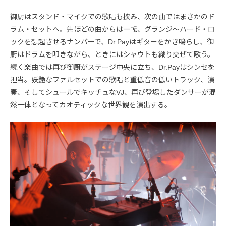
御厨はスタンド・マイクでの歌唱も挟み、次の曲ではまさかのド
ラム・セットへ。先ほどの曲からは一転、グランジ〜ハード・ロ
ックを想起させるナンバーで、Dr.Payはギターをかき鳴らし、御
厨はドラムを叩きながら、ときにはシャウトも織り交ぜて歌う。
続く楽曲では再び御厨がステージ中央に立ち、Dr.Payはシンセを
担当。妖艶なファルセットでの歌唱と重低音の低いトラック、演
奏、そしてシュールでキッチュなVJ、再び登場したダンサーが混
然一体となってカオティックな世界観を演出する。