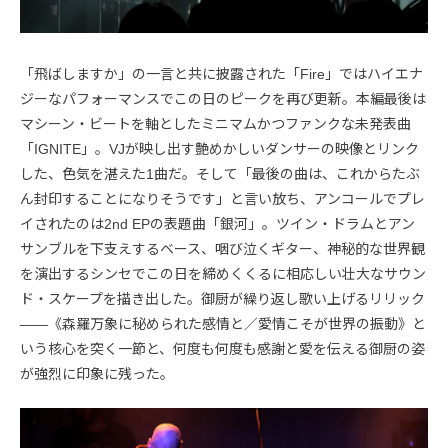
「飛ばしますか」の一言と共に披露された「Fire」ではハイエナ
ジーなパフォーマンスでこの日のピークを再び更新。本編最後は
マシーン・ビートを軸としたミニマムかつファンクな未発表曲
「IGNITE」。VJが映し出す艶めかしいダンサーの映像とリンク
した、色気を湛えた1曲だ。そして「最後の曲は、これからたぶ
ん封印することになりそうです」と言い放ち、アンコールでプレ
イされたのは2nd EPの表題曲「銀河」。ツイン・ドラムとアン
サンブルを下支えするベース、咽び泣くギター、神秘的な世界観
を演出するシンセでこの日を締めくくるに相応しい壮大なサウン
ド・スケープを描き出した。御厨が繰り返し歌い上げるリリック
――《森羅万象に秘められた感情と／愛情こそが世界の振動》と
いう核心を突く一節と、何度も何度も感謝と愛を伝える御厨の姿
が強烈に印象に残った。