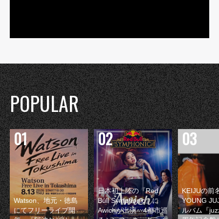
POPULAR
日本初上陸の『Red
KEIJUの
Watson、地元・徳島
Bull Symphonic』に
YOUNG JU
にてフリーライブ開
Awichが出演 4都市巡
ルバム『juzz