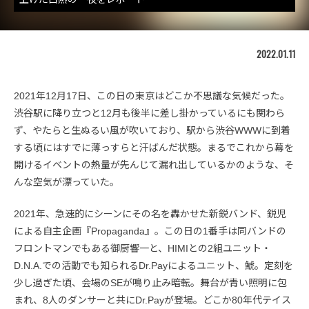
2022.01.11
2021年12月17日、この日の東京はどこか不思議な気候だった。
渋谷駅に降り立つと12月も後半に差し掛かっているにも関わら
ず、やたらと生ぬるい風が吹いており、駅から渋谷WWWに到着
する頃にはすでに薄っすらと汗ばんだ状態。まるでこれから幕を
開けるイベントの熱量が先んじて漏れ出しているかのような、そ
んな空気が漂っていた。
2021年、急速的にシーンにその名を轟かせた新鋭バンド、鋭児
による自主企画『Propaganda』。この日の1番手は同バンドの
フロントマンでもある御厨響一と、HIMIとの2組ユニット・
D.N.A.での活動でも知られるDr.Payによるユニット、鯱。定刻を
少し過ぎた頃、会場のSEが鳴り止み暗転。舞台が青い照明に包
まれ、8人のダンサーと共にDr.Payが登場。どこか80年代テイス