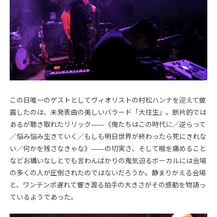
この日唯一のゲストとしてヴィオリストの村松ハンナを迎えて披
露したのは、未発表曲の美しいバラード「大往生」。断片的では
あるが聴き取れたリリック――《俺たちはこの時代に／逆らって
／悩み悩み生きていく／もしも明日世界が終わったら死にきれな
い／何かを残さなきゃな》――の切実さ、そして喉を痛めること
などお構いなしとでも言わんばかりの鬼気迫るボーカルには会場
の多くの人が圧倒されたのではないだろうか。静まりかえる会場
と、ワンテンポ遅れて響き渡る拍手の大きさがその感動を物語っ
ているようであった。