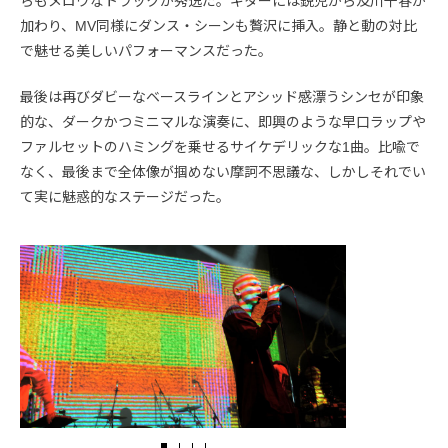
らもメロウなトラックが秀逸だ。ギターには鋭児から及川千春が
加わり、MV同様にダンス・シーンも贅沢に挿入。静と動の対比
で魅せる美しいパフォーマンスだった。
最後は再びダビーなベースラインとアシッド感漂うシンセが印象
的な、ダークかつミニマルな演奏に、即興のような早口ラップや
ファルセットのハミングを乗せるサイケデリックな1曲。比喩で
なく、最後まで全体像が掴めない摩訶不思議な、しかしそれでい
て実に魅惑的なステージだった。