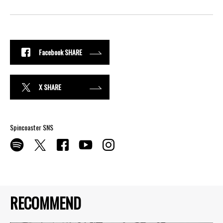
Facebook SHARE
X SHARE
Spincoaster SNS
RECOMMEND