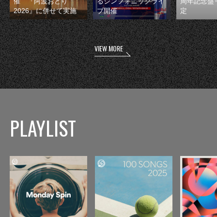
催 『阿波おどり
るシンフォニックライ
周年記念盤
2026』に併せて実施
ブ開催
定
VIEW MORE
PLAYLIST