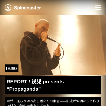
Skip
to
content
FEATURE
REPORT / 鋭児 presents
“Propaganda”
時代に逆らうはみ出し者たちの集会――鋭児が仲間たちと作り
上げた白熱の一夜をレポート