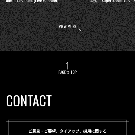
aimi – Lovesick (Live Session）
鋭児 – $uper $onic（Live 
VIEW MORE
PAGE to TOP
CONTACT
ご意見・ご要望、タイアップ、採用に関する