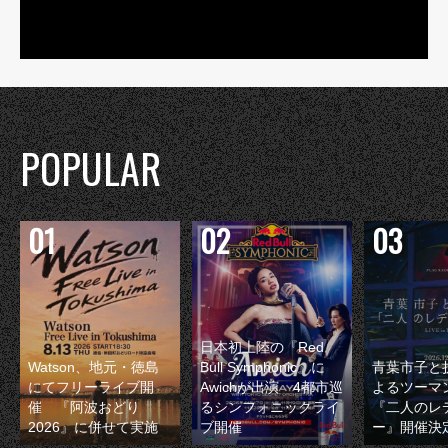
POPULAR
日本初上陸の『Red
Watson、地元・徳島
Bull Symphonic』に
青葉市子と
にてフリーライブ開
Awichが出演 4都市巡
よるツーマ
催 『阿波おどり
るシンフォニックライ
『二人のレ
2026』に併せて実施
ブ開催
ー』開催決