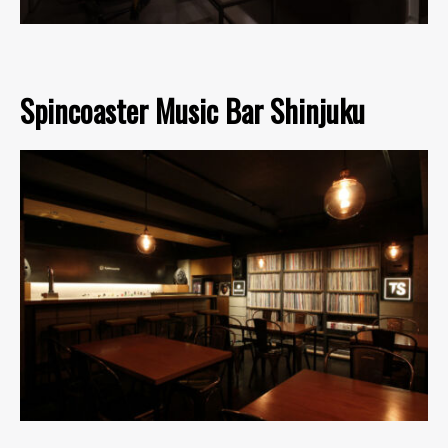
Spincoaster Music Bar Shinjuku