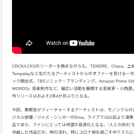
CRCK/LCKSのリーダーを務めながらも、TENDRE、Chara
Tempalayなど名だたるアーティストからのオファーを受ける一
ック開会式、TBSソニック・ブランディング、Amazon Prime Vide
WORDS』音楽制作など、幅広い活動を展開する音楽家・小西遼
作リリースはおよそ2年4か月ぶりとなる。
今回、象眠舎がフィーチャーするアーティストは、モノンクルの
ジカル俳優／ジャズ・シンガーのEma。ライブでは以前より演
品であり、ファンにとっては待望の音源化となる。“人との別れ”
作曲した作品だが、時の流れ、特にコロナ禍を過ごす中でさらに