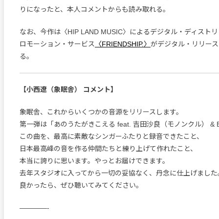
りになったと、本人コメントからも読み取れる。
なお、今作は〈HIP LAND MUSIC〉によるデジタル・ディス
ロモーション・サービス
〈FRIENDSHIP.〉
がデジタル・リリース
る。
【小西遼（象眠舎） コメント】
象眠舎、これからいくつかの音源をリリースします。
第一弾は「あのうたがきこえる feat. 吉田沙良（モノンクル） & 
この曲を、最高に素敵なシンガーふたりと録音できたこと、
日本最高峰の音を作る仲間たちと練り上げて作れたこと、
本当に誇りに思います。やっとお届けできます。
去年スタジオに入ってから一切の妥協なく、丹念に仕上げました
良かったら、ぜひ聴いてみてください。
————-