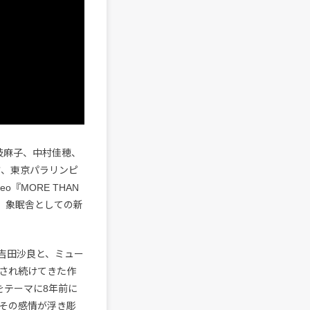
、土岐麻子、中村佳穂、
方、東京パラリンピ
o『MORE THAN
。象眠舎としての新
吉田沙良と、ミュー
奏され続けてきた作
をテーマに8年前に
その感情が浮き彫