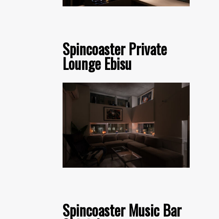
Spincoaster Private
Lounge Ebisu
Spincoaster Music Bar