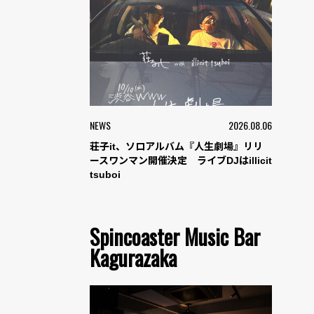
NEWS
2026.08.06
荘子it、ソロアルバム『人生劇場』リリ
ースワンマン開催決定 ライブDJはillicit
tsuboi
Spincoaster Music Bar
Kagurazaka