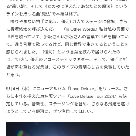
る“遠い朝”、そして《あの夜に消えた / あなたとの魔法》という
ラインを持つ名曲“魔法”で本編は終了。
鳴りやまない拍手に応え、優河は1人でステージに登場。さら
に折坂悠太を呼び込んだ。「『In Other Words』私は私の言葉で
世界を歌っていて、折坂さんは折坂さんの言葉で世界を描いてい
て。違う言葉で歌ってるけど、同じ世界で生きてるということを
感じられました」（優河）という言葉を挟んで届けられたの
は、“灯火”。優河のアコースティックギター、そして、優河と折
坂が声を重ねる光景は、このライブの素晴らしさを象徴していた
と思う。
9月4日（水）にニューアルバム『Love Deluxe』をリリース。さ
らに本作を携えた東名阪ツアー『Love Deluxe Tour 2024』も決
定している。音楽性、ステージングを含め、さらなる飛躍を遂げ
ようとしている優河に、ぜひ注目してほしい。