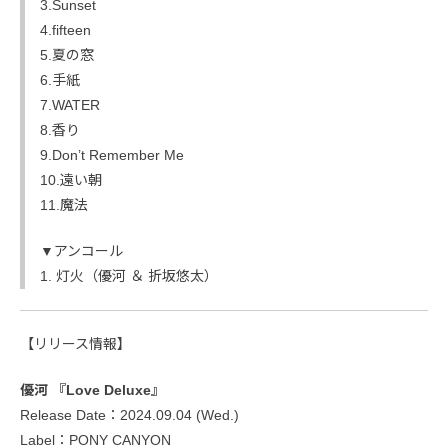
3.Sunset
4.fifteen
5.夏の窓
6.手紙
7.WATER
8.香り
9.Don’t Remember Me
10.遠い朝
11.魔法
▼アンコール
1. 灯火（優河 ＆ 折坂悠太）
【リリース情報】
優河 『Love Deluxe』
Release Date：2024.09.04 (Wed.)
Label：PONY CANYON