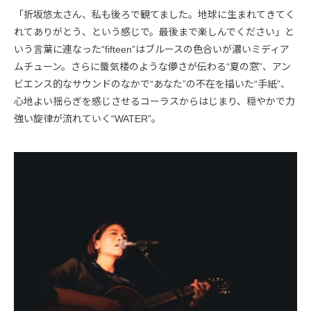
「折坂悠太さん、私も後ろで観てました。地球に生まれてきてく
れてありがとう、という感じで。最後まで楽しんでください」と
いう言葉に連なった“fifteen”はブルースの色合いが濃いミディア
ムチューン。さらに蜃気楼のような儚さが伝わる“夏の窓”、アン
ビエンス的なサウンドのなかで“あなた”の不在を描いた“手紙”、
心地よい揺らぎを感じさせるコーラスからはじまり、穏やかで力
強い旋律が流れていく“WATER”。