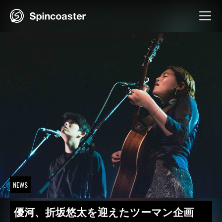
Skip
to
content
NEWS
優河、折坂悠太を迎えたツーマン企画