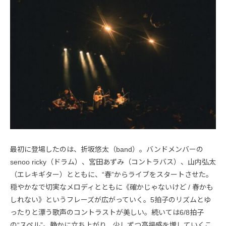
最初に登場したのは、折坂悠太（band）。バンドメンバーの
senoo ricky（ドラム）、宮田あずみ（コントラバス）、山内弘太
（エレキギター）とともに、“春”からライブをスタートさせた。
穏やかなで切実なメロディとともに《確かじゃないけど / 春かも
しれない》というフレーズが広がっていく。5拍子のリズムとゆ
ったりと漂う歌声のコントラストが美しい。続いては6/8拍子
の“スペル”。静かに立ち上がり、少しずつ高揚感を増していくこ