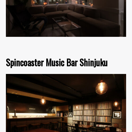
Spincoaster Music Bar Shinjuku