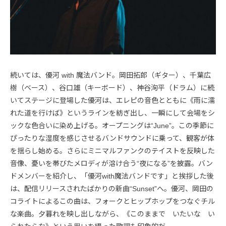
続いては、優河 with 魔法バンド。岡田拓郎（ギター）、千葉広
樹（ベース）、谷口雄（キーボード）、神谷洵平（ドラム）に続
いてステージに登場した優河は、エレピの音色とともに《雨に濡
れた道を行けば》というラインを紡ぎ出し、一瞬にして会場をシ
ックな色合いに染め上げる。オープニングは“June”。この季節に
ぴったりな湿度を感じさせるバンドサウンドに乗って、観客が体
を揺らし始める。さらにミニマルファンクのテイストを反映した
音像、憂いを帯びたメロディが溶け合う“夜になる”を披露。バン
ドメンバーを紹介し、「優河with魔法バンドです」と挨拶した後
は、配信リリースされたばかりの新曲“Sunset”へ。優河、岡田の
コライトによるこの曲は、フォークとヒップホップをつなぐチル
な楽曲。夕暮れを映し出しながら、《このままで いたいな い