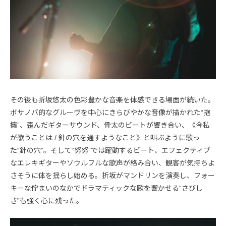
その後も折坂悠太の色彩豊かな音楽を体感できる場面が続いた。
ボサノバ的なグルーヴを中心にきらびやかな音像が描かれた“抱
擁”、歪んだギターサウンド、骨太のビートが響き合い、《今私
が歌うことは / 針の穴を通すようなこと》と叫ぶように歌っ
た“針の穴”。そして“努努”では躍動するビート、エフェクティブ
なエレキギターやソウルフルな歌声が絡み合い、観客が気持ちよ
さそうに体を揺らし始める。折坂がマンドリンを演奏し、フォー
キーな佇まいのなかでドラマティックな歌を響かせる“さびし
さ”も強く心に残った。