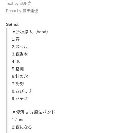
Text by 森朋之
Photo by 廣田達也
Setlist
▼折坂悠太（band）
1.春
2.スペル
3.夜香木
4.凪
5.抱擁
6.針の穴
7.努努
8.さびしさ
9.ハチス
▼優河 with 魔法バンド
1.June
2.夜になる