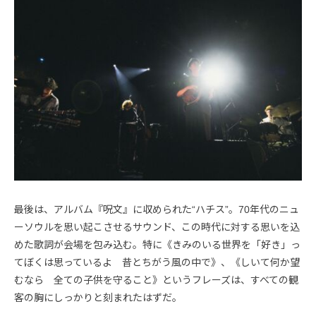
最後は、アルバム『呪文』に収められた“ハチス”。70年代のニュ
ーソウルを思い起こさせるサウンド、この時代に対する思いを込
めた歌詞が会場を包み込む。特に《きみのいる世界を「好き」っ
てぼくは思っているよ 昔とちがう風の中で》、《しいて何か望
むなら 全ての子供を守ること》というフレーズは、すべての観
客の胸にしっかりと刻まれたはずだ。