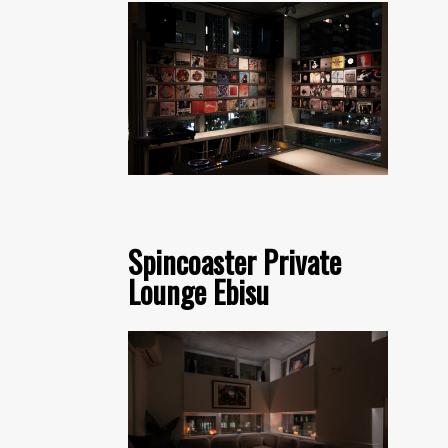
Spincoaster Private
Lounge Ebisu