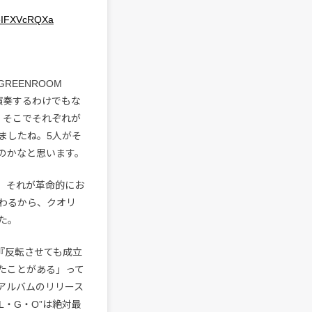
m/eIFXVcRQXa
EENROOM
、演奏するわけでもな
。そこでそれぞれが
ましたね。5人がそ
のかなと思います。
、それが革命的にお
わるから、クオリ
た。
『反転させても成立
たことがある」って
アルバムのリリース
L・G・O”は絶対最