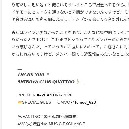
り前だし、思い返すと俺らはそういうところで出会ってるから、
イヤモニだとマイクを通さないと会話ができないんですけど、モ
場合はお互いの声も聞こえるし、アンプから鳴ってる音が外にそ
去年はライブが少なかったこともあり、こんなに集中的にライブ
りだったんですけど、これまで色々やってきたメンバーだからこ
いう感じなんだ」っていうのがお互いにわかって。お客さんに対
かもしれないですけど、メンバー間でも近況報告みたいなところ
__
𝙏𝙃𝘼𝙉𝙆 𝙔𝙊𝙐 !!!
𝙎𝙃𝙄𝘽𝙐𝙔𝘼 𝘾𝙇𝙐𝘽 𝙌𝙐𝘼𝙏𝙏𝙍𝙊
__
BREIMEN
#AVEANTING
2026
SPECIAL GUEST TOMOO
@Tomoo_628
AVEANTING 2026 追加公演開催！
4/28(火)渋谷duo MUSIC EXCHANGE