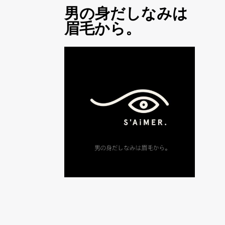
男の身だしなみは
眉毛から。