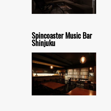
Spincoaster Music Bar
Shinjuku