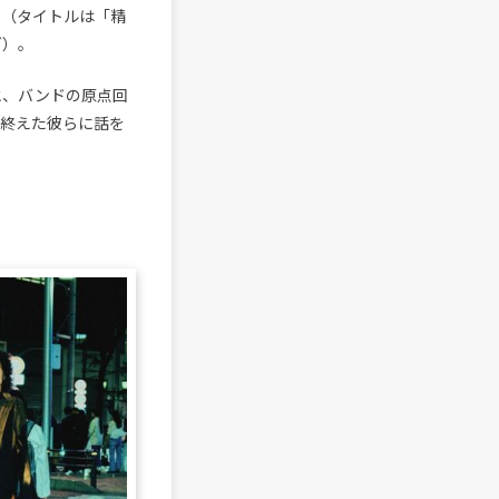
る（タイトルは「精
グ）。
と、バンドの原点回
』を終えた彼らに話を