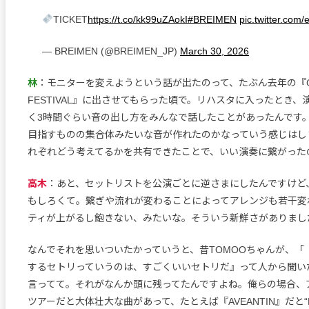
TICKET
https://t.co/kk99uZAokI
#BREIMEN
pic.twitter.co
— BREIMEN (@BREIMEN_JP)
March 30, 2026
林
：モニターを変えようという話が出たのって、たぶん去年の『GR
FESTIVAL』に出させてもらった頃で。リハスタに入ったとき
く3時間ぐらい音の出し方をみんなで話したことがあったんです
目指すものの集合体みたいな音が作れたのかなっていう感じはし
れぞれどう考えてるかを共有できたことで、いい演奏に繋がった
高木
：あと、セットリストを公演ごとに逆さまにしたんですけど
もしろくて。繋ぎや流れが変わることによってアレンジも若干変
ティが上がるし飽きない、みたいな。そういう新鮮さがありまし
なんでそれを思いついたかっていうと、昔TOMOOちゃんが、「
するセトリっていうのは、すごくいいセトリだ』って人から聞い
言ってて。それがなんか頭に残ってたんですよね。俺らの場合、
ツアーだと大体壮大な曲があって、たとえば『AVEANTIN』だと“