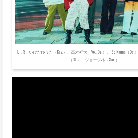
L→R：いけだゆうた（Key.）、高木祥太（Vo., Ba.）、 So Kanno（
（Gt.）、ジョージ林（Sax.）