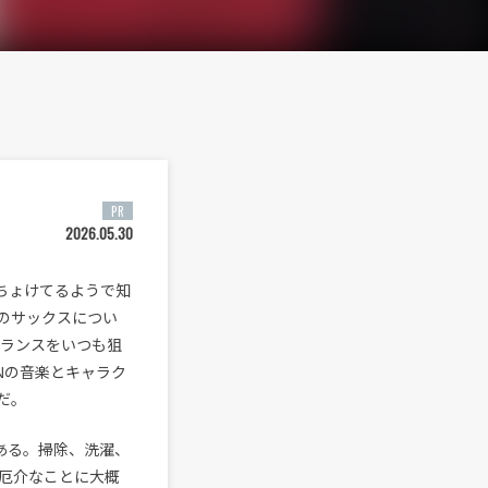
PR
2026.05.30
。ちょけてるようで知
のサックスについ
バランスをいつも狙
Nの音楽とキャラク
だ。
ある。掃除、洗濯、
厄介なことに大概