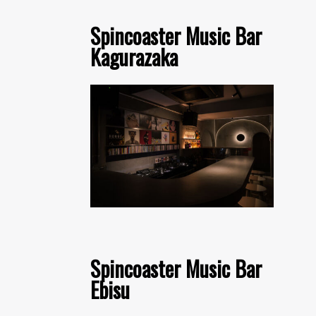
Spincoaster Music Bar
Kagurazaka
Spincoaster Music Bar
Ebisu