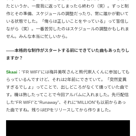
たというか、一度我に返ってしまったら終わり（笑）。ずっと制
作とその準備、スケジュールの調整だったり、常に誰かが動いて
いる状態でした。「俺らは正しいことをやっている」って盲信し
ながら（笑）。一番苦労したのはスケジュールの調整かもしれま
せん。みんな本当に忙しいから。
――本格的な制作がスタートする前にできていた曲もあったりし
ますか？
Skaai
：“FR WIFI”には梅井美咲さんと熊代崇人くんに参加しても
らっているんですけど、それは2年前にできていて。「突然変異
すぎるでしょ」ってことで、出しどころがなくて燻っていた曲で
す。機は熟したってことで今回アルバムに入れました。先行配信
した“FR WIFI”と“Runaway”、それに“MILLION”も以前からあっ
た曲ですね。残りはEPをリリースしてから作りました。