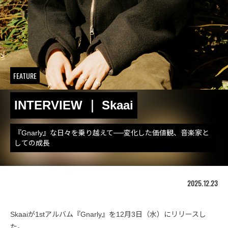
FEATURE
INTERVIEW ｜ Skaai
『Gnarly』な日々を乗り越えて──変化した価値観、音楽家と
しての成長
2025.12.23
Skaaiが1stアルバム『Gnarly』を12月3日（水）にリリースし
た。