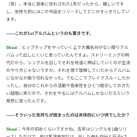
（笑）。本当に音楽に狂わされた1年だったから、嬉しいです
し、気持ち的にはこの作品をリリースしてどこかすっきりしてい
ます。
――これが1stアルバムというのも驚きです。
Skaai
：ヒップホップをやっていく上で大義名分がない限りアル
バムって出しにくいと思っていたんですよ。ストリーミングの時
代だから、シングルを出してそれを地道に伸ばしていくのが主流
のやり方じゃないですか。それを頭で理解していたからアルバム
になかなか振り切れなかった。でもここでブレイクスルーしたか
ったし、自分のこれからの活動や音楽性をひとつ提示しておきた
い段階に来たので、それをやるにはアルバムしかないだろという
発想に至ったんです。
――そういった気持ちが固まったのは具体的にいつ頃でしたか？
Skaai
：今年の初めくらいですかね。去年はシングルを1曲リリ
ースしただけで、他は客演参加だけ。出した曲も自分と荘子itさ