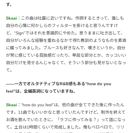
す。
Skaai
：この曲は吐露に近いですね。作詞するときって、誰しも
自分の心情に何かしらのフィルターを掛けると思うんですけ
ど、“Sign”ではそれを意識的にやめた。思うままに吐き出して、
自分がいろんな経験を重ねるなかで得た教訓のようなものを素直
に綴ってみました。ブルースも好きなんで、嘆きというか。自分
が常に感じている孤独感だったり、卑屈な部分とか、カッコいい
自分だけを見せるんじゃなくて、そういう部分も見せないとなっ
て。
――一方でオルタナティブなR&B感もある“how do you
feel”は、全編英詞になっていますね。
Skaai
：“how do you feel”は、他の曲が全てできた後に作ったん
です。11曲でもいいかなと思っていたんですけど、制作を終えて
お酒を飲んでいたときに、「ラフに作ってみる？」って話になっ
て。土台は1時間くらいで完成しました。俺もベロベロで、リリ