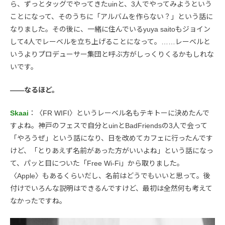
ら、ずっとタッグでやってきたuinと、3人でやってみようという
ことになって、そのうちに「アルバムを作らない？」という話に
なりました。その後に、一緒に住んでいるyuya saitoもジョイン
して4人でレーベルを立ち上げることになって。……レーベルと
いうよりプロデューサー集団と呼ぶ方がしっくりくるかもしれな
いです。
――なるほど。
Skaai
：〈FR WIFI〉というレーベル名もテキトーに決めたんで
すよね。神戸のフェスで自分とuinとBadFriendsの3人で会って
「やろうぜ」という話になり、日を改めてカフェに行ったんです
けど、「とりあえず名前があった方がいいよね」という話になっ
て、パッと目についた「Free Wi-Fi」から取りました。
〈Apple〉もあるくらいだし、名前はどうでもいいと思って。後
付けでいろんな説明はできるんですけど、最初は全然何も考えて
なかったですね。