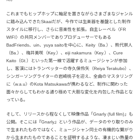
これまでもヒップホップに軸足を置きながらさまざまなジャンル
に踏み込んできたSkaaiだが、今作では生楽器を基盤とした制作
スタイルに移行し、さらに音楽性を拡張。自主レーベル〈FR
WIFI〉の共同メンバーでありプロデューサーでもある
BadFriends、uin、yuya saitoを中心に、Keity（Ba.）、熊代崇人
（Ba.）、梅井美咲（Key.）、eiji nakamura（Key.）、Cure
Kaito（Gt.）といった第一線で活躍するミュージシャンが参加
し、客演にはトランペッターの寺久保伶矢（Reiya Terakubo）、
シンガーソングライターの岩崎桃子を迎え、全曲のマスタリング
に〈w.a.u〉のKota Matsukawaが携わるなど、制作に関わった
面々からしてもわかる通り極めて大胆な変化を内包した作品とな
っている。
そして、リリースから程なくして映像作品「Gnarly (full film)」も
公開。そこには『Gnarly』という作品が、データのやり取りのみ
で生まれたものではなく、ミュージシャン同士の有機的な繋がり
から生まれたものであることを証明するような、凄まじい熱量の