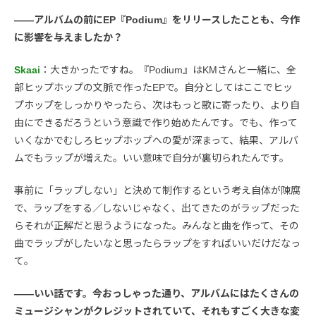
――アルバムの前にEP『Podium』をリリースしたことも、今作
に影響を与えましたか？
Skaai
：大きかったですね。『Podium』はKMさんと一緒に、全
部ヒップホップの文脈で作ったEPで。自分としてはここでヒッ
プホップをしっかりやったら、次はもっと歌に寄ったり、より自
由にできるだろうという意識で作り始めたんです。でも、作って
いくなかでむしろヒップホップへの愛が深まって、結果、アルバ
ムでもラップが増えた。いい意味で自分が裏切られたんです。
事前に「ラップしない」と決めて制作するという考え自体が陳腐
で、ラップをする／しないじゃなく、出てきたのがラップだった
らそれが正解だと思うようになった。みんなと曲を作って、その
曲でラップがしたいなと思ったらラップをすればいいだけだなっ
て。
――いい話です。今おっしゃった通り、アルバムにはたくさんの
ミュージシャンがクレジットされていて、それもすごく大きな変