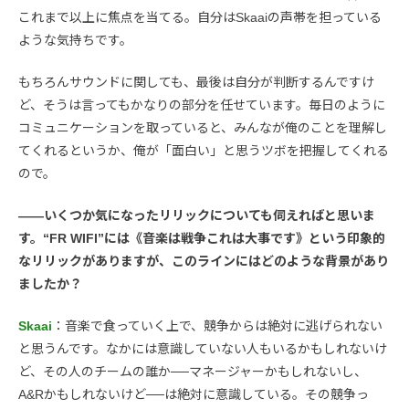
これまで以上に焦点を当てる。自分はSkaaiの声帯を担っている
ような気持ちです。
もちろんサウンドに関しても、最後は自分が判断するんですけ
ど、そうは言ってもかなりの部分を任せています。毎日のように
コミュニケーションを取っていると、みんなが俺のことを理解し
てくれるというか、俺が「面白い」と思うツボを把握してくれる
ので。
――いくつか気になったリリックについても伺えればと思いま
す。“FR WIFI”には《音楽は戦争これは大事です》という印象的
なリリックがありますが、このラインにはどのような背景があり
ましたか？
Skaai
：音楽で食っていく上で、競争からは絶対に逃げられない
と思うんです。なかには意識していない人もいるかもしれないけ
ど、その人のチームの誰か──マネージャーかもしれないし、
A&Rかもしれないけど──は絶対に意識している。その競争っ