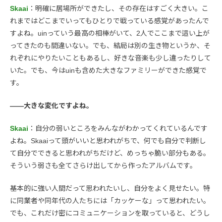
Skaai
：明確に居場所ができたし、その存在はすごく大きい。こ
れまではどこまでいってもひとりで戦っている感覚があったんで
すよね。uinっていう最高の相棒がいて、2人でここまで這い上が
ってきたのも間違いない。でも、結局は別の生き物というか、そ
れぞれにやりたいこともあるし、好きな音楽も少し違ったりして
いた。でも、今はuinも含めた大きなファミリーができた感覚で
す。
――大きな変化ですよね。
Skaai
：自分の弱いところをみんながわかってくれているんです
よね。Skaaiって頭がいいと思われがちで、何でも自分で判断し
て自分でできると思われがちだけど、めっちゃ脆い部分もある。
そういう弱さも全てさらけ出してから作ったアルバムです。
基本的に強い人間だって思われたいし、自分をよく見せたい。特
に同業者や同年代の人たちには「カッケーな」って思われたい。
でも、これだけ密にコミュニケーションを取っていると、どうし