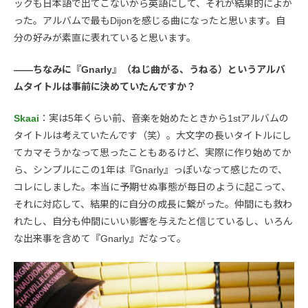
ックも日本語で出てこないから英語にして、それが結果的によか
った。アルバムで最もDijonを感じる曲になったと思います。自
分の好みが素直に表れていると思います。
――ちなみに『Gnarly』（ねじ曲がる、うねる）というアルバ
ムタイトルは事前に決めていたんですか？
Skaai
：実は5年くらい前、音楽を始めたときから1stアルバムの
タイトルは考えていたんです（笑）。大文字の長いタイトルにし
てカマそうかなって思ったこともあるけど、実際に作り始めてか
ら、シンプルにこの1年は『Gnarly』っぽいなって感じたので、
コレにしました。本当に予期せぬ事態が毎日のように起こって、
それに対応して、結果的に自分の成長に繋がった。仲間にも救わ
れたし、自分も仲間にいい影響を与えたと信じているし、いろん
な出来事を含めて『Gnarly』だなって。