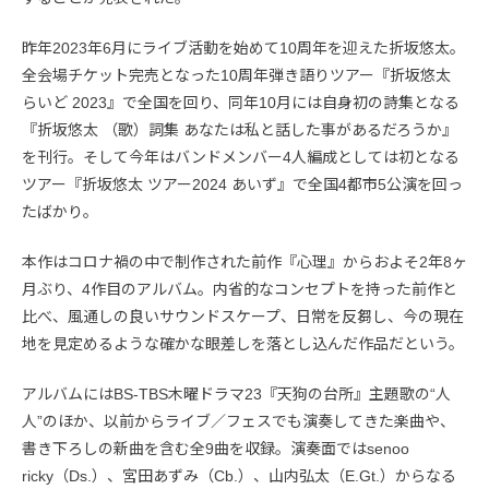
昨年2023年6月にライブ活動を始めて10周年を迎えた折坂悠太。
全会場チケット完売となった10周年弾き語りツアー『折坂悠太
らいど 2023』で全国を回り、同年10月には自身初の詩集となる
『折坂悠太 （歌）詞集 あなたは私と話した事があるだろうか』
を刊行。そして今年はバンドメンバー4人編成としては初となる
ツアー『折坂悠太 ツアー2024 あいず』で全国4都市5公演を回っ
たばかり。
本作はコロナ禍の中で制作された前作『心理』からおよそ2年8ヶ
月ぶり、4作目のアルバム。内省的なコンセプトを持った前作と
比べ、風通しの良いサウンドスケープ、日常を反芻し、今の現在
地を見定めるような確かな眼差しを落とし込んだ作品だという。
アルバムにはBS-TBS木曜ドラマ23『天狗の台所』主題歌の“人
人”のほか、以前からライブ／フェスでも演奏してきた楽曲や、
書き下ろしの新曲を含む全9曲を収録。演奏面ではsenoo
ricky（Ds.）、宮田あずみ（Cb.）、山内弘太（E.Gt.）からなる