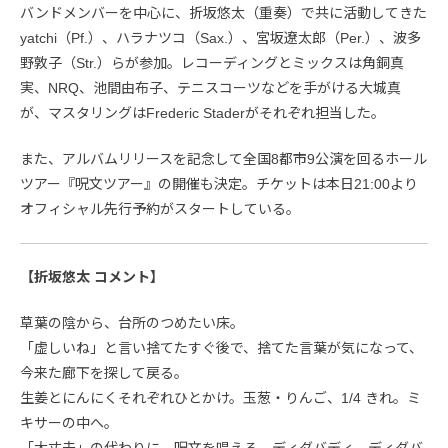
バンドメンバーを中心に、折坂悠太（重奏）で共に活動してきた
yatchi（Pf.）、ハラナツコ（Sax.）、宮坂遼太郎（Per.）、波多
野敦子（Str.）らが参加。レコーディングとミックスは角銅真
実、NRQ、池間由布子、テニスコーツなどを手がける大城真
が、マスタリングはFrederic Staderがそれぞれ担当した。
また、アルバムリリースを記念して全国8都市9公演を回るホール
ツアー『呪⽂ツアー』の開催も決定。チケットは本日21:00より
オフィシャル先行予約がスタートしている。
【折坂悠太 コメント】
草葉の陰から、台所のつめたい床。
「虚しいね」と言い捨てたすぐ後で、捨てた言葉が気になって、
今来た廊下を探して戻る。
生姜とにんにくそれぞれひとかけ。玉葱・りんご、1/4 きれ。ミ
キサーの中へ。