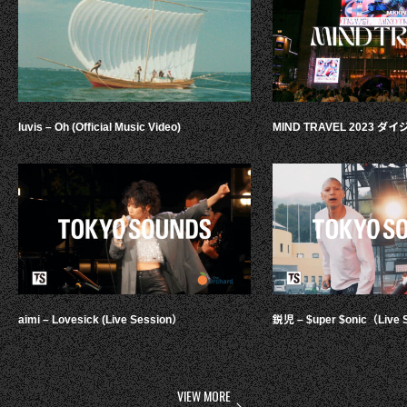
luvis – Oh (Official Music Video)
MIND TRAVEL 2023 
aimi – Lovesick (Live Session）
鋭児 – $uper $onic（Live 
VIEW MORE