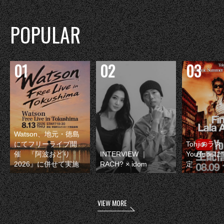
POPULAR
Watson、地元・徳島
にてフリーライブ開
Tohjiのラ
催 『阿波おどり
INTERVIEW ｜
YouTube
2026』に併せて実施
RACH? × idom
定
VIEW MORE