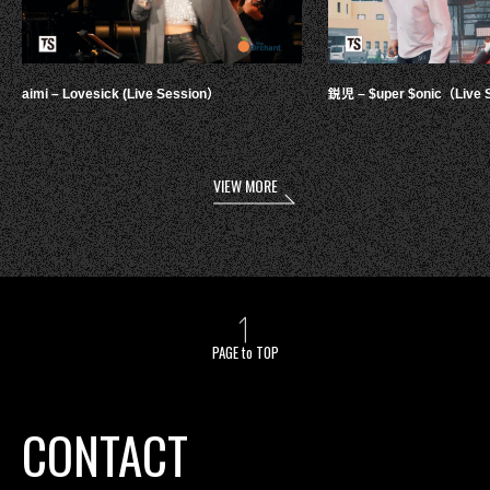
aimi – Lovesick (Live Session）
鋭児 – $uper $onic（Live 
VIEW MORE
PAGE to TOP
CONTACT