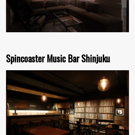
Spincoaster Music Bar Shinjuku