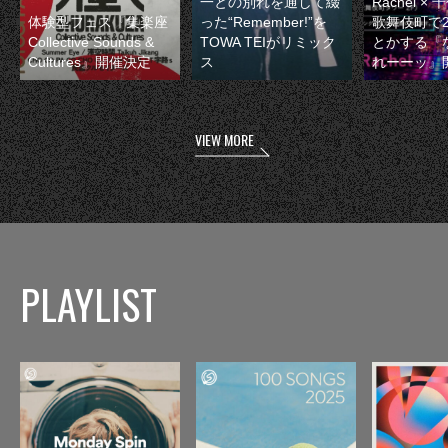
一との別れを通して綴
Rachel 
体験型フェス『集楽座
った“Remember!”を
歌舞伎町で
Collective Sounds &
TOWA TEIがリミック
とかする『
Cultures』開催決定
ス
れーーッ』
VIEW MORE
PLAYLIST