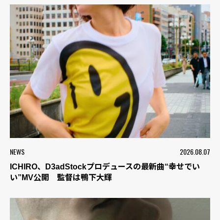
NEWS
2026.08.07
ICHIRO、D3adStockプロデュースの最新曲“幸せでい
い”MV公開 監督は鴨下大輝