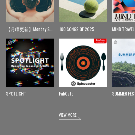
【月曜更新】Monday Spin
100 SONGS OF 2025
MIND TRAVEL
SPOTLIGHT
FabCafe
SUMMER FES
VIEW MORE