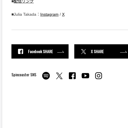
■
配信リンク
■Julia Takada：
Instagram
/
X
Facebook SHARE
X SHARE
Spincoaster SNS