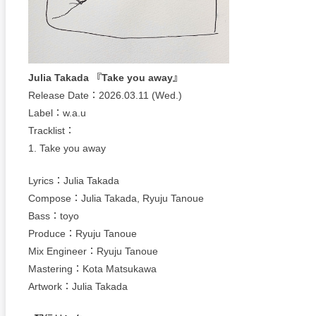
Julia Takada 『Take you away』
Release Date：2026.03.11 (Wed.)
Label：w.a.u
Tracklist：
1. Take you away
Lyrics：Julia Takada
Compose：Julia Takada, Ryuju Tanoue
Bass：toyo
Produce：Ryuju Tanoue
Mix Engineer：Ryuju Tanoue
Mastering：Kota Matsukawa
Artwork：Julia Takada