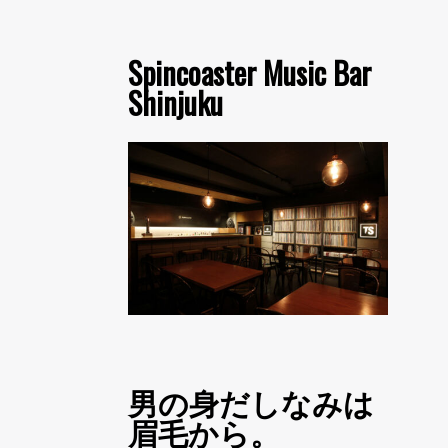
Spincoaster Music Bar
Shinjuku
男の身だしなみは
眉毛から。