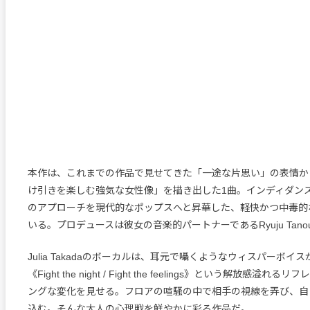
本作は、これまでの作品で見せてきた「一途な片思い」の表情か
け引きを楽しむ強気な女性像」を描き出した1曲。インディダン
のアプローチを現代的なポップスへと昇華した、軽快かつ中毒的
いる。プロデュースは彼女の音楽的パートナーであるRyuju Tan
Julia Takadaのボーカルは、耳元で囁くようなウィスパーボイ
《Fight the night / Fight the feelings》という解放感溢
ングな変化を見せる。フロアの喧騒の中で相手の視線を弄び、自
込む。そんな大人の心理戦を鮮やかに彩る作品だ。