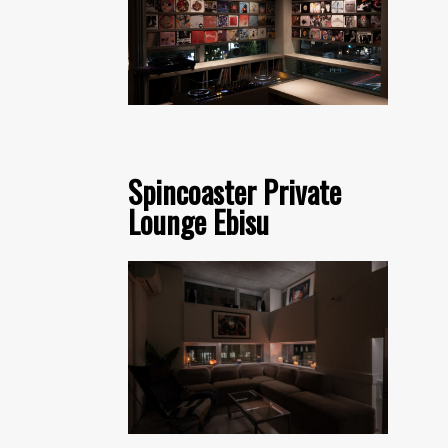
Spincoaster Private
Lounge Ebisu