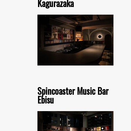
Kagurazaka
Spincoaster Music Bar
Ebisu