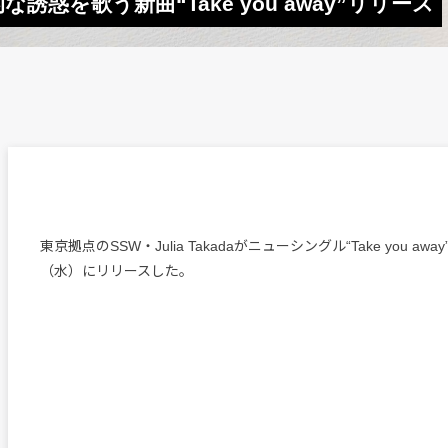
的な誘惑を歌う新曲“Take you away”リリース
東京拠点のSSW・Julia Takadaがニューシングル“Take you awa
（水）にリリースした。