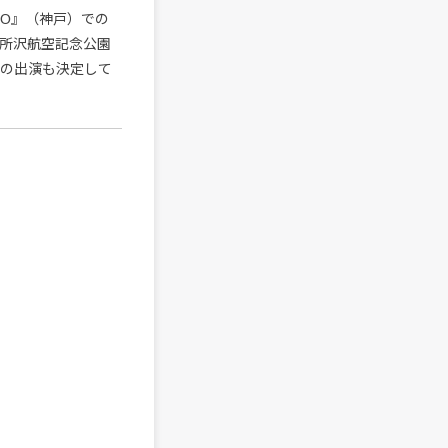
SONO』（神戸）での
・所沢航空記念公園
!～』への出演も決定して