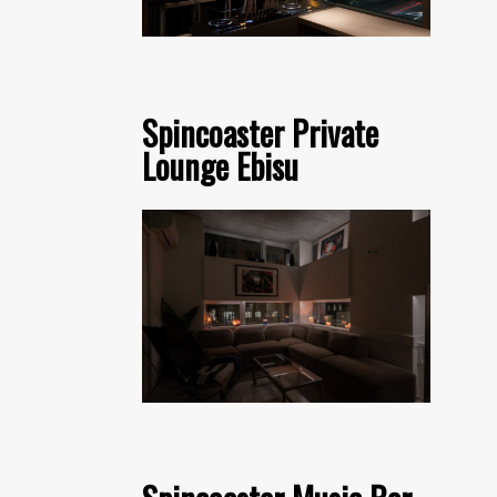
Spincoaster Private
Lounge Ebisu