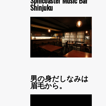
Spincoaster Music Bar
Shinjuku
男の身だしなみは
眉毛から。