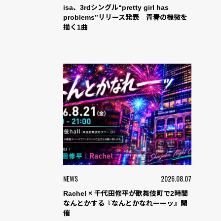
isa、3rdシングル“pretty girl has
problems”リリース発表 青春の機微を
描く1曲
NEWS
2026.08.07
Rachel × 千代田修平が歌舞伎町で2時間
なんとかする『なんとかなれーーッ』開
催