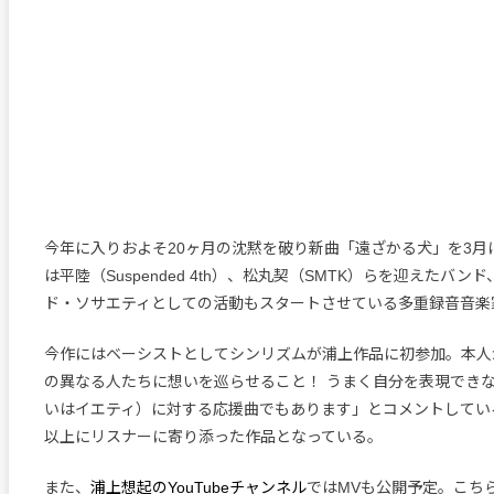
今年に入りおよそ20ヶ月の沈黙を破り新曲「遠ざかる犬」を3月
は平陸（Suspended 4th）、松丸契（SMTK）らを迎えたバ
ド・ソサエティとしての活動もスタートさせている多重録音音楽
今作にはベーシストとしてシンリズムが浦上作品に初参加。本人
の異なる人たちに想いを巡らせること！ うまく自分を表現でき
いはイエティ）に対する応援曲でもあります」とコメントしてい
以上にリスナーに寄り添った作品となっている。
また、
浦上想起のYouTubeチャンネル
ではMVも公開予定。こち