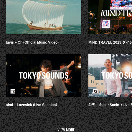
luvis – Oh (Official Music Video)
MIND TRAVEL 2023 
aimi – Lovesick (Live Session）
鋭児 – $uper $onic（Live 
VIEW MORE