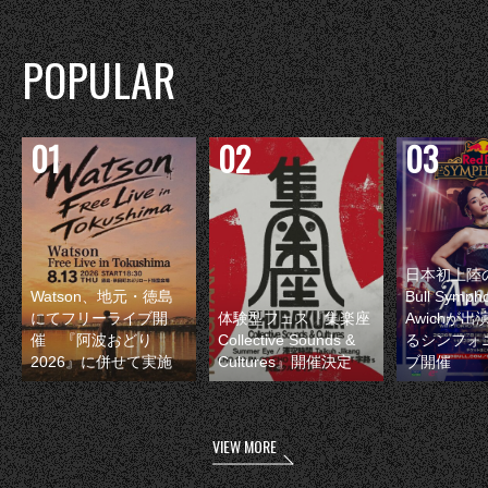
POPULAR
日本初上陸の
Watson、地元・徳島
Bull Symp
にてフリーライブ開
体験型フェス『集楽座
Awichが
催 『阿波おどり
Collective Sounds &
るシンフォ
2026』に併せて実施
Cultures』開催決定
ブ開催
VIEW MORE