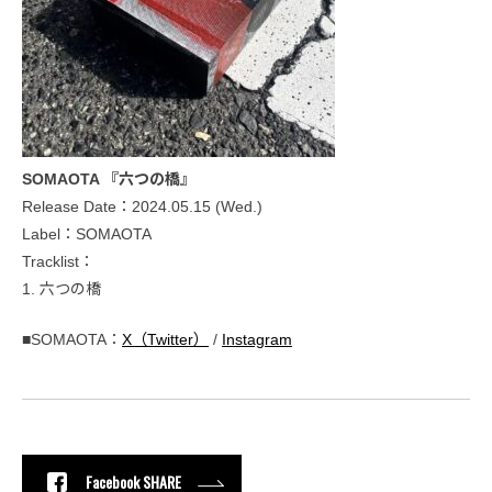
SOMAOTA 『六つの橋』
Release Date：2024.05.15 (Wed.)
Label：SOMAOTA
Tracklist：
1. 六つの橋
■SOMAOTA：
X（Twitter）
/
Instagram
Facebook SHARE