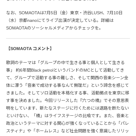
なお、SOMAOTAは7月5日（金）東京・渋谷LUSH、7月10日
（水）京都nanoにてライブ出演が決定している。詳細は
SOMAOTAのソーシャルメディアからチェックを。
【SOMAOTA コメント】
歌詞のテーマは「グループの中で生きる事と個人として生きる
事」 約6年間Black petrolというバンドのMCとして活動してき
て、グループで活動する事の難しさ、そして関西の音楽シーン全
体に漂う「音楽で成功する事なんて無理だ」という諦念を感じて
きました。そしてソロ活動を本格化する事、活動拠点を東京に移
す事を決めました。今回リリースした『六つの橋』でその意思表
明をしています、新たなステージに行くためには退路を断たない
といけない、「橋」はライフステージの比喩です。また、音楽と
政治というテーマに対する関心が強くなっていることから「パレ
スティナ」や「ホームレス」など社会問題を強く意識したリリッ