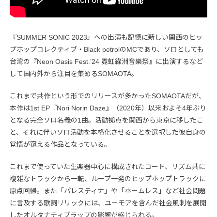
『SUMMER SONIC 2023』への出演も記憶に新しい関西のヒッ
プホップコレクティブ・Black petrolのMCであり、ソロとしても
台湾の『Neon Oasis Fest.’24 霓虹綠洲音樂祭』に出演するなど
して国内外から注目を集めるSOMAOTA。
これまで共作という形でのリリースが多かったSOMAOTAだが、
本作は1st EP『Nori Norin Daze』（2020年）以来およそ4年ぶり
となる完全ソロ名義の1曲。活動拠点を関西から東京に移したこ
と、それに伴いソロ活動を本格化させることを選択した彼自身の
覚悟が窺える作品となっている。
これまで使っていた生楽器中心に構成されたコード、リズム共に
複雑なトラックから一転、ループ一発のヒップホップトラックに
原点回帰。また「パレスティナ」や「ホームレス」など社会問題
に言及する歌詞リリックには、ユーモアを含んだ社会風刺を展開
したオルタナティブラップの影響が感じられる。