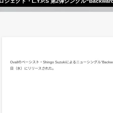
ロプロジェクト・L.Y.P.S 第2弾シングル“Backwar
Ovallのベーシスト・Shingo Suzukiによるニューシングル“Backw
日（水）にリリースされた。