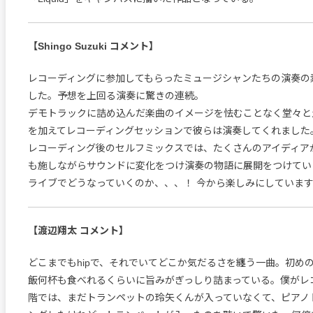
【Shingo Suzuki コメント】
レコーディングに参加してもらったミュージシャンたちの演奏の
した。予想を上回る演奏に驚きの連続。
デモトラックに詰め込んだ楽曲のイメージを怯むことなく堂々と
を加えてレコーディングセッションで彼らは演奏してくれました
レコーディング後のセルフミックスでは、たくさんのアイディア
も施しながらサウンドに変化をつけ演奏の物語に展開をつけてい
ライブでどうなっていくのか、、、！ 今から楽しみにしていま
【渡辺翔太 コメント】
どこまでもhipで、それでいてどこか気だるさを纏う一曲。初め
飯何杯も食べれるくらいに旨みがぎっしり詰まっている。僕がレ
階では、まだトランペットの玲矢くんが入っていなくて、ピアノ