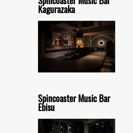
Spincoaster Music Bar
Kagurazaka
Spincoaster Music Bar
Ebisu