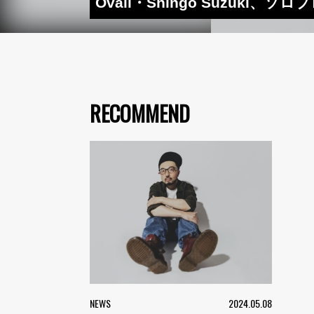
Ovall・Shingo Suzuki、ソ
RECOMMEND
NEWS
2024.05.08