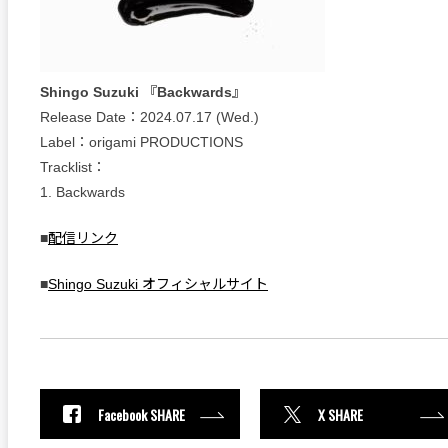
Shingo Suzuki 『Backwards』
Release Date：2024.07.17 (Wed.)
Label：origami PRODUCTIONS
Tracklist：
1. Backwards
■
配信リンク
■
Shingo Suzuki オフィシャルサイト
Facebook SHARE
X SHARE