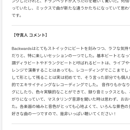
ングしたけれど、トランペットが入ったのを聴いて驚いた。何倍
っていたし、ミックスで曲が新たな違うかたちになっていて思わ
です。
【守真人 コメント】
Backwardsはとてもストイックにビートを刻みつつ、ラフな気
だりと、特に楽しいセッションの一つでした。基本ビートとなっ
謂ディラビートやドランクビートと呼ばれるビートは、ライブや
レンジで演奏することはあっても、レコーディングでここまでし
して形として残ることは実は初めてで、そう言った部分でも個人
的でエキサイティングなレコーディングでした。 音作りもかな
グにしたり、色々実験的なことができて、録り音ミックスとも、
がりになっていて、マスタリング音源を聞いた時は思わず、おお
た。各楽器の絡みと音色がとっても心地よくて、いろんな景色の
好きな曲の一つですので、是非いっぱい聴いてください！