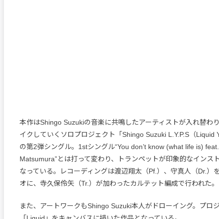
本作はShingo Suzukiの音楽に共鳴したアーティストが入れ替
イクしていくソロプロジェクト「Shingo Suzuki L.Y.P.S（Liquid Yel
の第2弾シングル。1stシングル“You don’t know (what life is) feat. K
Matsumura”とは打って変わり、トランペットが印象的なイン
なっている。レコーディングは渡辺翔太（Pf.）、守真人（Dr.）
オに、寺久保伶矢（Tr.）が加わったカルテット編成で行われた。
また、アートワークもShingo Suzuki本人がドローイング。プ
「Liquid」をキャンバスに描いた作品となっている。