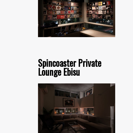
Spincoaster Private
Lounge Ebisu