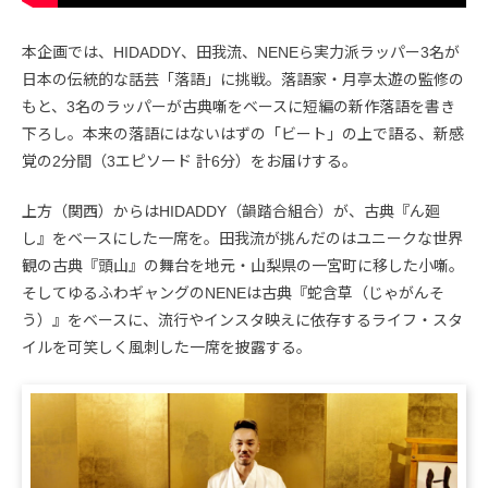
本企画では、HIDADDY、田我流、NENEら実力派ラッパー3名が
日本の伝統的な話芸「落語」に挑戦。落語家・月亭太遊の監修の
もと、3名のラッパーが古典噺をベースに短編の新作落語を書き
下ろし。本来の落語にはないはずの「ビート」の上で語る、新感
覚の2分間（3エピソード 計6分）をお届けする。
上方（関西）からはHIDADDY（韻踏合組合）が、古典『ん廻
し』をベースにした一席を。田我流が挑んだのはユニークな世界
観の古典『頭山』の舞台を地元・山梨県の一宮町に移した小噺。
そしてゆるふわギャングのNENEは古典『蛇含草（じゃがんそ
う）』をベースに、流行やインスタ映えに依存するライフ・スタ
イルを可笑しく風刺した一席を披露する。