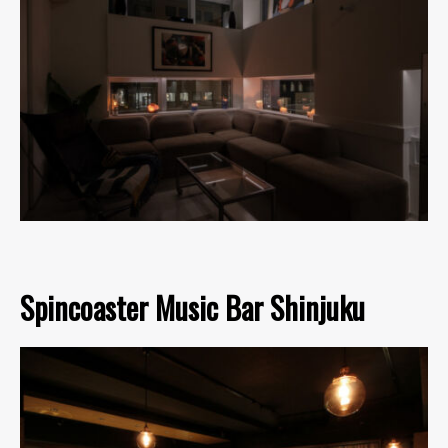
Spincoaster Music Bar Shinjuku