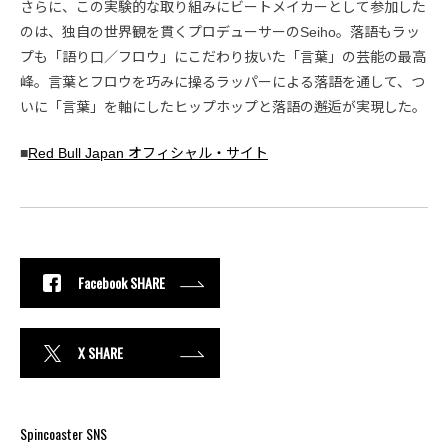
さらに、この実験的な取り組みにビートメイカーとして参加した
のは、独自の世界観を貫くプロデューサーのSeiho。落語もラッ
プも「語り口／フロウ」にこだわり抜いた「言葉」の芸能の最高
峰。言葉とフロウを巧みに操るラッパーによる落語を通して、つ
いに「言葉」を軸にしたヒップホップと落語の邂逅が実現した。
■
Red Bull Japan オフィシャル・サイト
Facebook SHARE
X SHARE
Spincoaster SNS