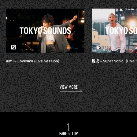
aimi – Lovesick (Live Session）
鋭児 – $uper $onic（Live 
VIEW MORE
PAGE to TOP