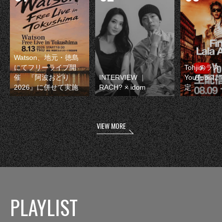
Watson、地元・徳島
にてフリーライブ開
Tohjiのラ
催 『阿波おどり
INTERVIEW ｜
YouTube
2026』に併せて実施
RACH? × idom
定
VIEW MORE
PLAYLIST