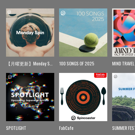
【月曜更新】Monday Spin
100 SONGS OF 2025
MIND TRAVEL
SPOTLIGHT
FabCafe
SUMMER FES