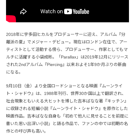
2018年に宇多田ヒカルをプロデューサーに迎え、アルバム『分
離派の夏』でメジャー・デビュー。現在はロンドン在住で、アー
ティストとして活動する傍ら、プロデューサー、作家としてもマ
ルチに活躍する小袋成彬。「Parallax」は2019年12月にリリース
された2ndアルバム『Piercing』以来およそ1年9か月ぶりの新曲
になる。
9月10日（金）より全国ロードショーとなる映画『ムーンライ
ト・シャドウ』は、1988年刊行、世界30か国以上で翻訳され、
社会現象ともいえる大ヒットを博した吉本ばなな著『キッチン』
に収録される短編小説『ムーンライト・シャドウ』を原作とした
映画作品。吉本ばなな自身も「初めて他人に見せることを前提に
書いた思い出深い小説」と語る作品で、ファンの中では初期の名
作との呼び声も高い。