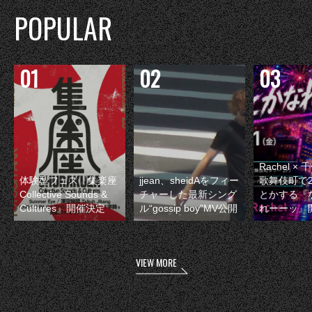
POPULAR
Rachel 
体験型フェス『集楽座
jjean、sheidAをフィー
歌舞伎町で
Collective Sounds &
チャーした最新シング
とかする『
Cultures』開催決定
ル“gossip boy”MV公開
れーーッ』
VIEW MORE