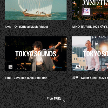
luvis – Oh (Official Music Video)
MIND TRAVEL 2023 
aimi – Lovesick (Live Session）
鋭児 – $uper $onic（Live 
VIEW MORE