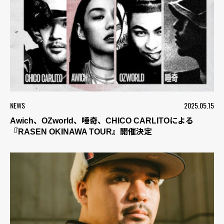
NEWS
2025.05.15
Awich、OZworld、唾奇、CHICO CARLITOによる
『RASEN OKINAWA TOUR』開催決定