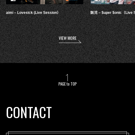
aimi – Lovesick (Live Session）
鋭児 – $uper $onic（Live 
VIEW MORE
PAGE to TOP
CONTACT