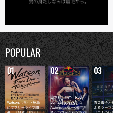
POPULAR
日本初上陸の『Red
Watson、地元・徳島
Bull Symphonic』に
青葉市子と
にてフリーライブ開
Awichが出演 4都市巡
よるツーマ
催 『阿波おどり
るシンフォニックライ
『二人のレ