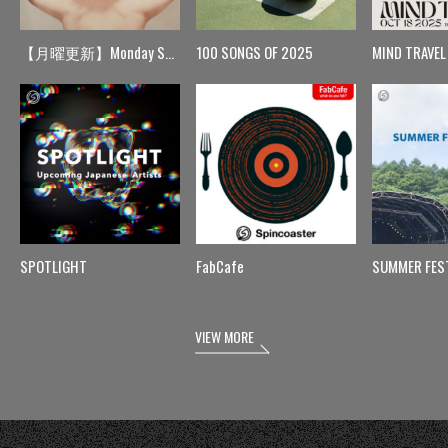
【月曜更新】Monday Spin
100 SONGS OF 2025
MIND TRAVEL
SPOTLIGHT
FabCafe
SUMMER FES
VIEW MORE