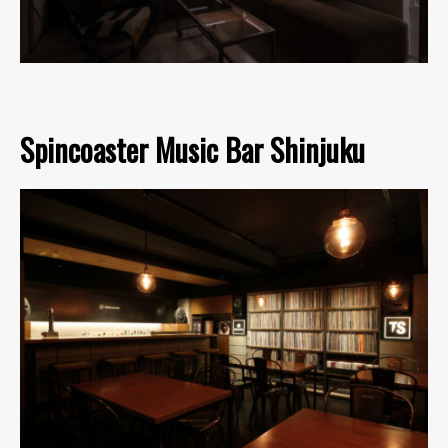
Spincoaster Music Bar Shinjuku