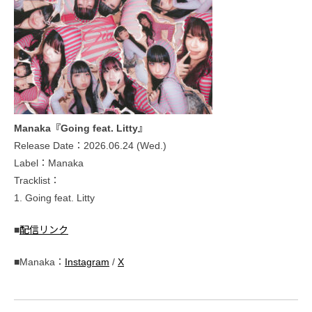
Manaka『Going feat. Litty』
Release Date：2026.06.24 (Wed.)
Label：Manaka
Tracklist：
1. Going feat. Litty
■
配信リンク
■Manaka：
Instagram
/
X