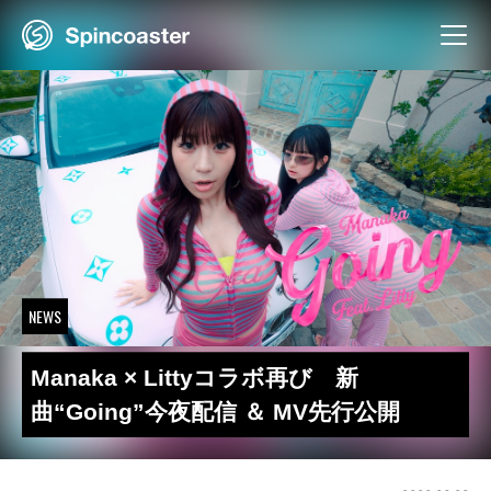
Skip
to
content
NEWS
Manaka × Littyコラボ再び 新
曲“Going”今夜配信 ＆ MV先行公開