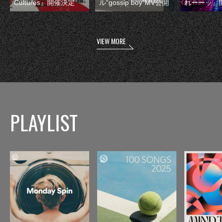
Cultures』開催決定
ル“gossip boy”MV公開
れーーッ』
VIEW MORE
PLAYLIST