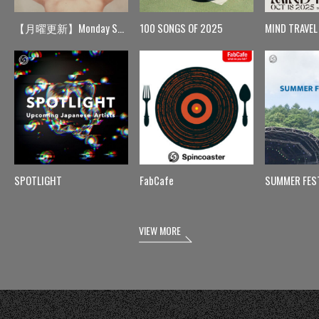
【月曜更新】Monday Spin
100 SONGS OF 2025
MIND TRAVEL
SPOTLIGHT
FabCafe
SUMMER FES
VIEW MORE