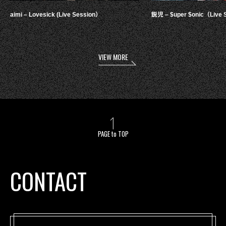
aimi – Lovesick (Live Session）
鋭児 – $uper $onic（Live 
VIEW MORE
PAGE to TOP
CONTACT