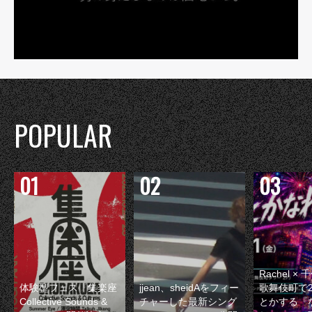
POPULAR
Rachel 
体験型フェス『集楽座
jjean、sheidAをフィー
歌舞伎町で
Collective Sounds &
チャーした最新シング
とかする『