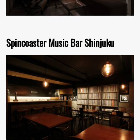
Spincoaster Music Bar Shinjuku