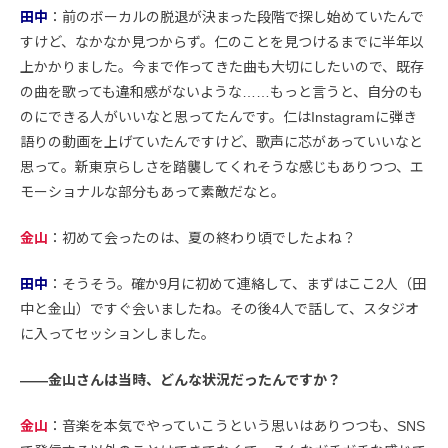
田中
：前のボーカルの脱退が決まった段階で探し始めていたんで
すけど、なかなか見つからず。仁のことを見つけるまでに半年以
上かかりました。今まで作ってきた曲も大切にしたいので、既存
の曲を歌っても違和感がないような……もっと言うと、自分のも
のにできる人がいいなと思ってたんです。仁はInstagramに弾き
語りの動画を上げていたんですけど、歌声に芯があっていいなと
思って。新東京らしさを踏襲してくれそうな感じもありつつ、エ
モーショナルな部分もあって素敵だなと。
金山
：初めて会ったのは、夏の終わり頃でしたよね？
田中
：そうそう。確か9月に初めて連絡して、まずはここ2人（田
中と金山）ですぐ会いましたね。その後4人で話して、スタジオ
に入ってセッションしました。
――金山さんは当時、どんな状況だったんですか？
金山
：音楽を本気でやっていこうという思いはありつつも、SNS