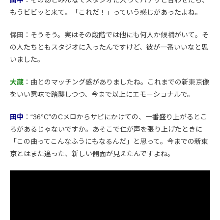
田中
：そのあとみんなでスタジオに入ってバチッと合わせたら、
もうビビッと来て。「これだ！」っていう感じがあったよね。
保田
：そうそう。実はその段階では他にも何人か候補がいて。そ
の人たちともスタジオに入ったんですけど、彼が一番いいなと思
いました。
大蔵
：曲とのマッチング感がありましたね。これまでの新東京像
をいい意味で踏襲しつつ、今まで以上にエモーショナルで。
田中
：“36°C”のCメロからサビにかけての、一番盛り上がるとこ
ろがあるじゃないですか。あそこで仁が声を張り上げたときに
「この曲ってこんなふうにもなるんだ」と思って。今までの新東
京とはまた違った、新しい側面が見えたんですよね。