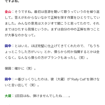
ですよね。
金山
：そうですね。最初は音源を聴いて歌うっていうのを繰り返
して。答えがわからないなかで正解を探す作業をひとりでしてい
ました。みんなの意見はスタジオで聞こうと思ってたので、それ
まではひたすら我慢というか。まずは自分の中の正解を持つこと
が大事なのかなって。
田中
：とはいえ、ほぼ完璧に仕上げてきてくれたので、「もうち
ょっとこうした方がいい」とか、僕らから何か指摘するとかは全
くなく。なんなら僕らの方がブランクもあったし（笑）。
保田
：確かに（笑）。
田中
：一番びっくりしたのは、彼（大蔵）が“Rally Call”を弾けな
いと言い出して（笑）。
大蔵
：1回目はね、弾けませんでしたね……。