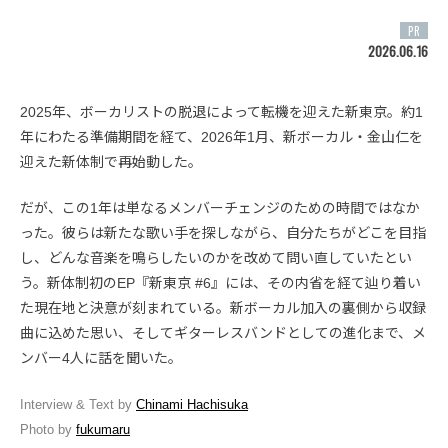
PR
2026.06.16
2025年、ボーカリストの脱退によって転機を迎えた新東京。約1
年にわたる準備期間を経て、2026年1月、新ボーカル・金山仁を
迎えた新体制で再始動した。
だが、この1年は単なるメンバーチェンジのための時間ではなか
った。彼らは新たな歌い手を探しながら、自分たちがどこを目指
し、どんな音楽を鳴らしたいのかを改めて問い直していたとい
う。新体制初のEP『新東京 #6』には、その内省を経て辿り着い
た現在地と決意が刻まれている。新ボーカル加入の裏側から収録
曲に込めた思い、そしてギターレスバンドとしての進化まで、メ
ンバー4人に話を聞いた。
Interview & Text by
Chinami Hachisuka
Photo by
fukumaru