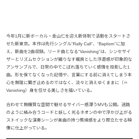
今年1月に新ボーカル・金山仁を迎え新体制で活動をスタートさ
せた新東京。本作は先行シングル“Rally Call”、“Baptism”に加
え、新曲を2曲収録。リード曲となる“Vanishing”は、シンセサイ
ザーとリズムセクションが織りなす颯爽とした浮遊感が印象的な
アンサンブルで、日常の中でこぼれ落ちていく感情を投影した1
曲。形を保てなくなった記憶や、言葉にする前に消えてしまう本
心を無理に繋ぎ止めるのではなく、淡々と消えゆくままに（＝
Vanishing）身を任せる美しさを描いている。
合わせて無機質な空間で魅せるサイバー感漂うMVも公開。迷路
のように絡み合うコードと妖しく光るネオンの中で浮かび上がる
ストイックな演奏シーンが楽曲の持つ焦燥感をより際立たせる映
像に仕上がっている。