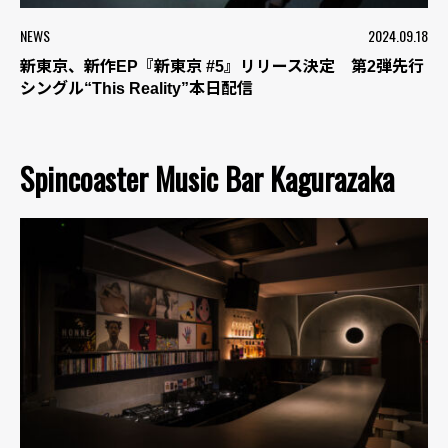
NEWS
2024.09.18
新東京、新作EP『新東京 #5』リリース決定 第2弾先行
シングル“This Reality”本日配信
Spincoaster Music Bar Kagurazaka