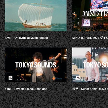
luvis – Oh (Official Music Video)
MIND TRAVEL 2023 
aimi – Lovesick (Live Session）
鋭児 – $uper $onic（Live 