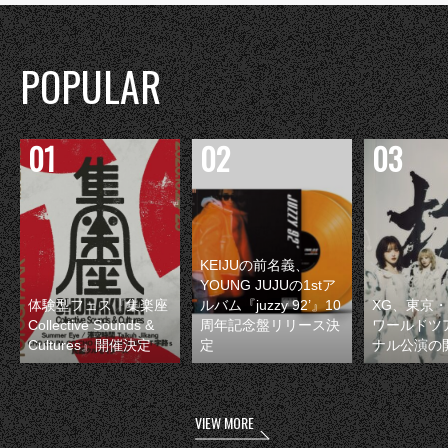
POPULAR
KEIJUの前名義、
YOUNG JUJUの1stア
体験型フェス『集楽座
ルバム『juzzy 92’』10
XG、東京
Collective Sounds &
周年記念盤リリース決
ワールドツ
Cultures』開催決定
定
ナル公演の
VIEW MORE