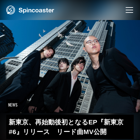
Skip
to
content
NEWS
新東京、再始動後初となるEP『新東京
#6』リリース リード曲MV公開