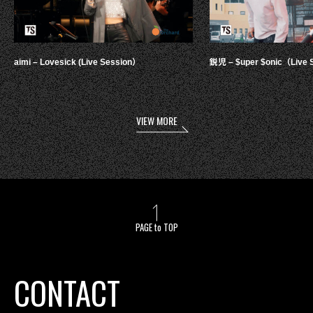
aimi – Lovesick (Live Session）
鋭児 – $uper $onic（Live 
VIEW MORE
PAGE to TOP
CONTACT