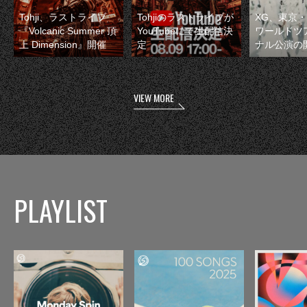
Tohji、ラストライブ
Tohjiのラストライブが
XG、東京
『Volcanic Summer 頂
YouTubeにて生配信決
ワールドツ
上 Dimension』開催
定
ナル公演の
VIEW MORE
PLAYLIST