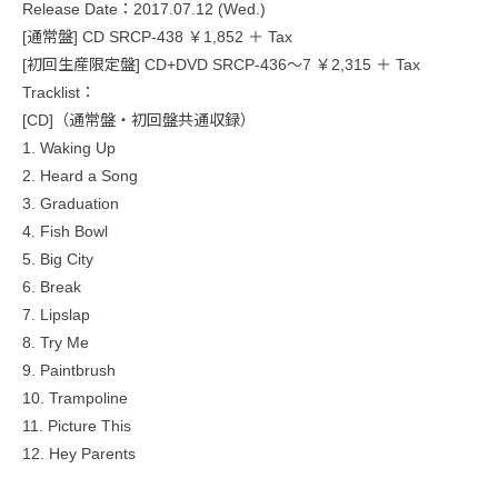
Release Date：2017.07.12 (Wed.)
[通常盤] CD SRCP-438 ￥1,852 ＋ Tax
[初回生産限定盤] CD+DVD SRCP-436～7 ￥2,315 ＋ Tax
Tracklist：
[CD]（通常盤・初回盤共通収録）
1. Waking Up
2. Heard a Song
3. Graduation
4. Fish Bowl
5. Big City
6. Break
7. Lipslap
8. Try Me
9. Paintbrush
10. Trampoline
11. Picture This
12. Hey Parents