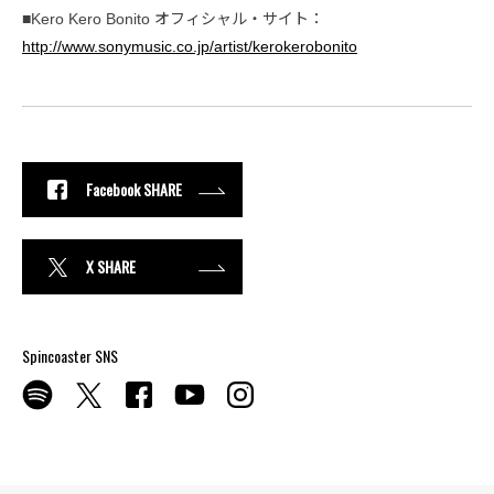
■Kero Kero Bonito オフィシャル・サイト：
http://www.sonymusic.co.jp/artist/kerokerobonito
Facebook SHARE
X SHARE
Spincoaster SNS