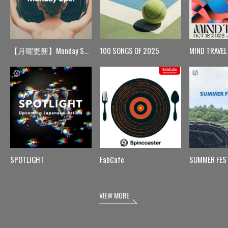
【月曜更新】Monday Spin
100 SONGS OF 2025
MIND TRAVEL
SPOTLIGHT
FabCafe
SUMMER FES
VIEW MORE