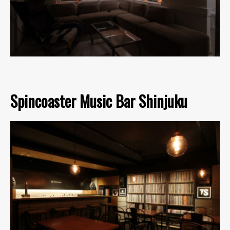
Spincoaster Music Bar Shinjuku