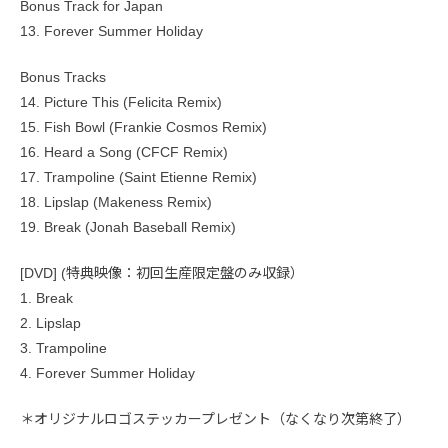
Bonus Track for Japan
13. Forever Summer Holiday
Bonus Tracks
14. Picture This (Felicita Remix)
15. Fish Bowl (Frankie Cosmos Remix)
16. Heard a Song (CFCF Remix)
17. Trampoline (Saint Etienne Remix)
18. Lipslap (Makeness Remix)
19. Break (Jonah Baseball Remix)
[DVD] (特典映像：初回生産限定盤のみ収録）
1. Break
2. Lipslap
3. Trampoline
4. Forever Summer Holiday
＊オリジナルロゴステッカープレゼント（なくなり次第終了）