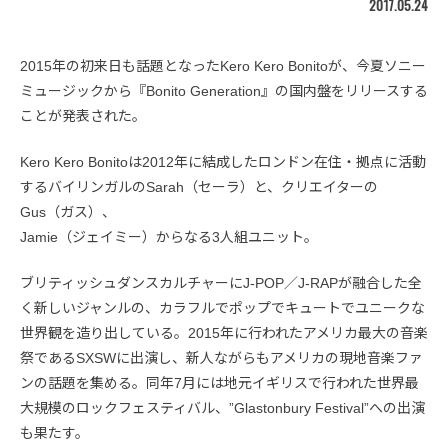
2017.05.24
2015年の初来日も話題となったKero Kero Bonitoが、今夏ソニー
ミュージックから『Bonito Generation』の国内盤をリリースする
ことが発表された。
Kero Kero Bonitoは2012年に結成したロンドン在住・拠点に活動
するバイリンガルのSarah（セーラ）と、クリエイターの
Gus（ガス）、
Jamie（ジェイミー）からなる3人組ユニット。
ブリティッシュダンスカルチャーにJ-POP／J-RAPが融合した全
く新しいジャンルの、カラフルでポップでキュートでユニークな
世界観を造り出している。2015年に行われたアメリカ最大の音楽
祭であるSXSWに出演し、新人ながらもアメリカの現地音楽ファ
ンの話題を集める。同年7月には地元イギリスで行われた世界最
大規模のロックフェスティバル、”Glastonbury Festival”への出演
も果たす。