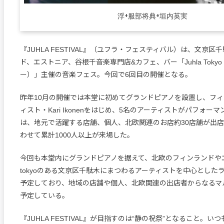
浮+服部将典+垣内英実
『JUHLA FESTIVAL』（ユフラ・フェスティバル）は、文京
ド、エストニア、谷根千音楽専門店&カフェ、バー「Juhla Tok
ー）」主催の音楽フェス。今回で6回目の開催となる。
昨年10月の開催では本堂に初めてグランドピアノを設置し、フィ
ィスト・Kari Ikonenをはじめ、5名のアーティストがパフォ
は、地元で活躍する店舗、個人、北欧関連のお店約30店舗が出
わせて累計1000人以上が来場した。
今回も本堂内にグランドピアノを据えて、北欧のフィンランドやエス
tokyoのある文京区千駄木にまつわるアーティストを中心とした
予定しており、地域の店舗や個人、北欧関連の出店者からなるマ
予定している。
『JUHLA FESTIVAL』が目指すのは“静の祝祭”となること。