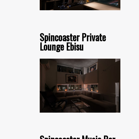
Spincoaster Private
Lounge Ebisu