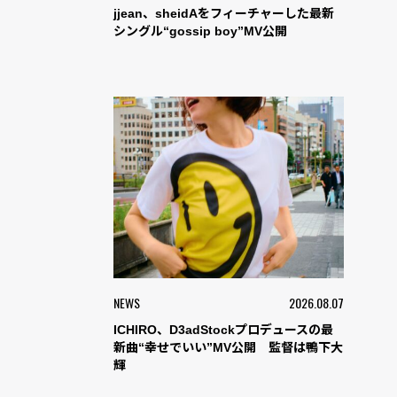
jjean、sheidAをフィーチャーした最新
シングル“gossip boy”MV公開
NEWS
2026.08.07
ICHIRO、D3adStockプロデュースの最
新曲“幸せでいい”MV公開 監督は鴨下大
輝