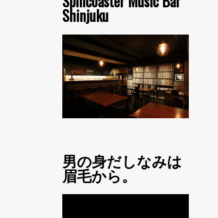
Spincoaster Music Bar
Shinjuku
男の身だしなみは
眉毛から。