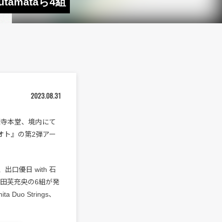
tamataら4組
2023.08.31
源寺本堂、境内にて
ラノオト』の第2弾アー
出口優日 with 石
 安田芙充央の6組が発
 Duo Strings、