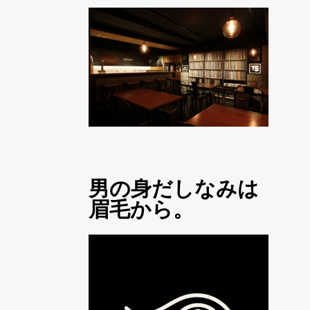
男の身だしなみは
眉毛から。