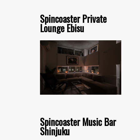
Spincoaster Private
Lounge Ebisu
Spincoaster Music Bar
Shinjuku