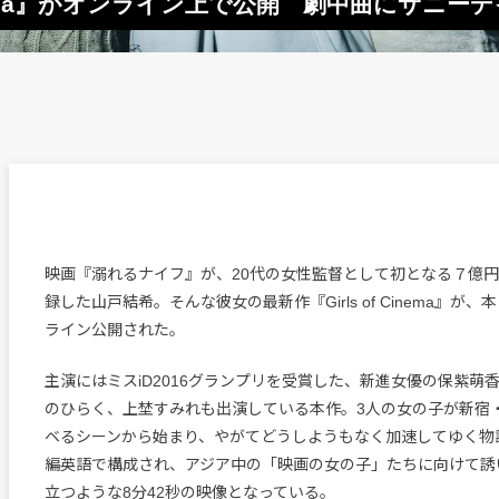
Cinema』がオンライン上で公開 劇中曲にサニー
映画『溺れるナイフ』が、20代の女性監督として初となる７億
録した山戸結希。そんな彼女の最新作『Girls of Cinema』が、
ライン公開された。
主演にはミスiD2016グランプリを受賞した、新進女優の保紫萌
のひらく、上埜すみれも出演している本作。3人の女の子が新宿
ベるシーンから始まり、やがてどうしようもなく加速してゆく物
編英語で構成され、アジア中の「映画の女の子」たちに向けて誘
立つような8分42秒の映像となっている。