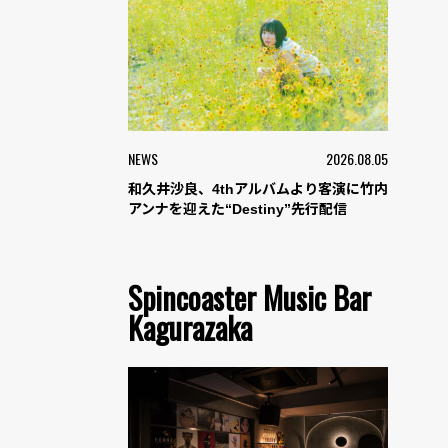
NEWS
2026.08.05
和久井沙良、4thアルバムより客演に竹内
アンナを迎えた“Destiny”先行配信
Spincoaster Music Bar
Kagurazaka