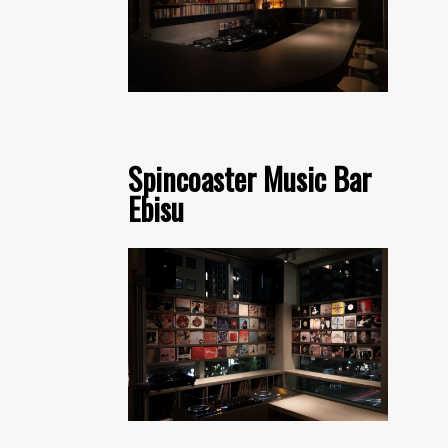
Spincoaster Music Bar
Ebisu