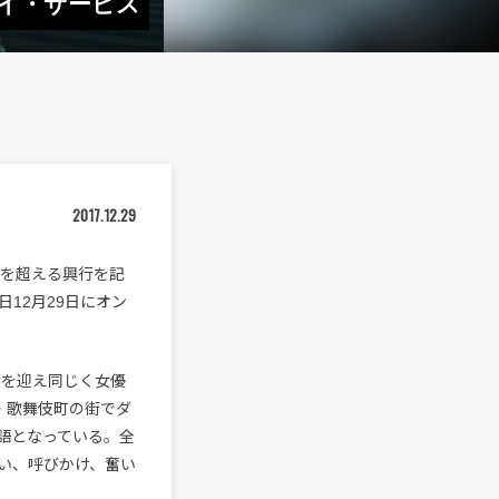
デイ・サービス
2017.12.29
円を超える興行を記
本日12月29日にオン
香を迎え同じく女優
・歌舞伎町の街でダ
語となっている。全
い、呼びかけ、奮い