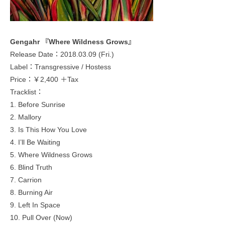
Gengahr 『Where Wildness Grows』
Release Date：2018.03.09 (Fri.)
Label：Transgressive / Hostess
Price：￥2,400 ＋Tax
Tracklist：
1. Before Sunrise
2. Mallory
3. Is This How You Love
4. I’ll Be Waiting
5. Where Wildness Grows
6. Blind Truth
7. Carrion
8. Burning Air
9. Left In Space
10. Pull Over (Now)