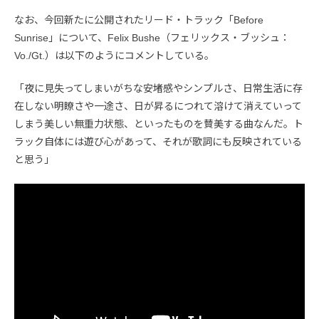
なお、今回新たに公開されたリード・トラック「Before
Sunrise」について、Felix Bushe（フェリックス・ブッシュ：
Vo./Gt.）は以下のようにコメントしている。
「夜に見失ってしまいがちな安堵感やシンプルさ、日常生活に存
在しない明瞭さや一途さ、日が昇るにつれて溶けて消えていって
しまう美しい無重力状態、といったものを賛美する曲なんだ。ト
ラック自体には遊び心があって、それが歌詞にも反映されている
と思う」