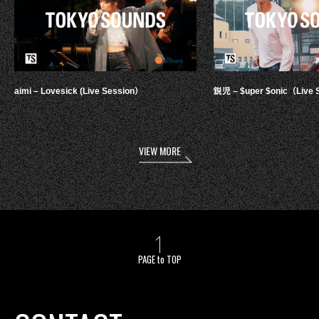
aimi – Lovesick (Live Session）
鋭児 – $uper $onic（Live 
VIEW MORE
PAGE to TOP