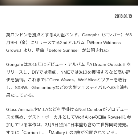
2018.01.19
英ロンドンを拠点とする4人組バンド、Gengahr（ゲンガー）が3
月9日（金）にリリースする2ndアルバム『Where Wildness
Grows』より、新曲「Before Sunrise」が公開された。
Gengahrは2015年にデビュー・アルバム『A Dream Outside』を
リリースし、DIYでは満点、NMEでは8/10を獲得するなど高い評
価を獲得。これまでにCirca Waves、Wolf Aliceとツアーを敢行
し、SXSW、Glastonburyなどの大型フェスティバルへの出演も
果たしている。
Glass AnimalsやM.I.Aなどを手掛けるNeil Comberがプロデュー
スを務め、ゲスト・ボーカルとしてWolf AliceのEllie Rowsellも参
加している本作は、3月9日(金)に日本盤も含めて世界同時発売。
すでに「Carrion」、「Mallory」の2曲が公開されている。