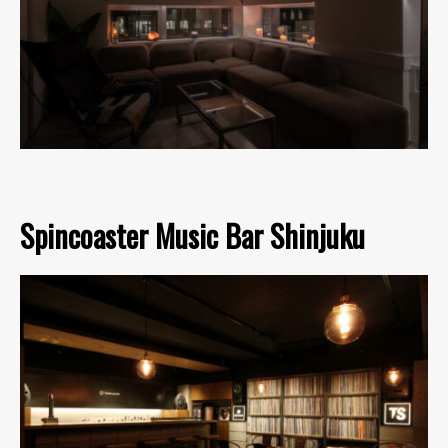
Spincoaster Music Bar Shinjuku