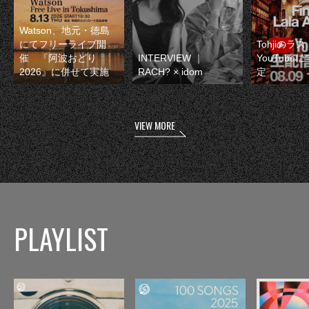
Watson、地元・徳島
にてフリーライブ開
Tohjiのラ
催 『阿波おどり
INTERVIEW ｜
YouTube
2026』に併せて実施
RACH? × idom
定
VIEW MORE
PLAYLIST