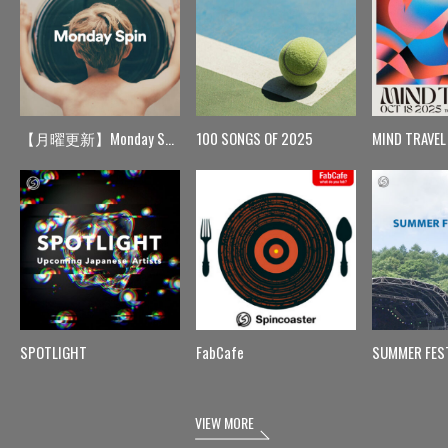
【月曜更新】Monday Spin
100 SONGS OF 2025
MIND TRAVEL
SPOTLIGHT
FabCafe
SUMMER FES
VIEW MORE