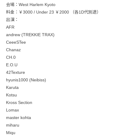
会場：West Harlem Kyoto
料金：￥3000 / Under 23 ￥2000 （各1D代別途）
出演：
AFR
andrew (TREKKIE TRAX)
CeeeSTee
Chanaz
CH.0
E.O.U
42Texture
hyunis1000 (Neibiss)
Karuta
Kotsu
Kross Section
Lomax
master kohta
miharu
Miqu