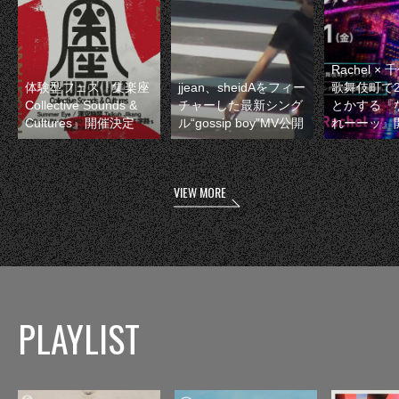
Rachel 
体験型フェス『集楽座
jjean、sheidAをフィー
歌舞伎町で
Collective Sounds &
チャーした最新シング
とかする『
Cultures』開催決定
ル“gossip boy”MV公開
れーーッ』
VIEW MORE
PLAYLIST