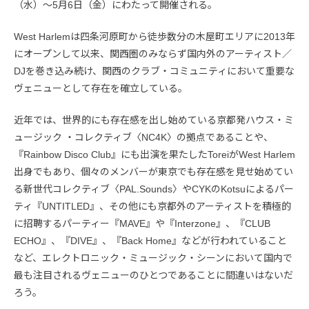
（水）〜5月6日（金）にわたって開催される。
West Harlemは四条河原町から徒歩数分の木屋町エリアに2013年
にオープンして以来、関西圏のみならず国内外のアーティスト／
DJを巻き込み続け、関西のクラブ・コミュニティにおいて重要な
ヴェニューとして存在を確立している。
近年では、世界的にも存在感を出し始めている京都発ハウス・ミ
ュージック ・コレクティブ〈NC4K〉の拠点であることや、
『Rainbow Disco Club』にも出演を果たしたToreiがWest Harlem
出身でもあり、個々のメンバーが東京でも存在感を見せ始めてい
る新世代コレクティブ〈PAL.Sounds〉やCYKのKotsuによるパー
ティ『UNTITLED』、その他にも京都外のアーティストを積極的
に招聘するパーティー『MAVE』や『Interzone』、『CLUB
ECHO』、『DIVE』、『Back Home』などが行われていること
など、エレクトロニック・ミュージック・シーンにおいて国内で
最も注目されるヴェニューのひとつであることに間違いはないだ
ろう。