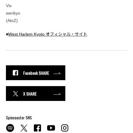
Vis
werikyo
(AtoZ)
■
West Harlem Kyoto オフィシャル・サイト
Facebook SHARE
X SHARE
Spincoaster SNS