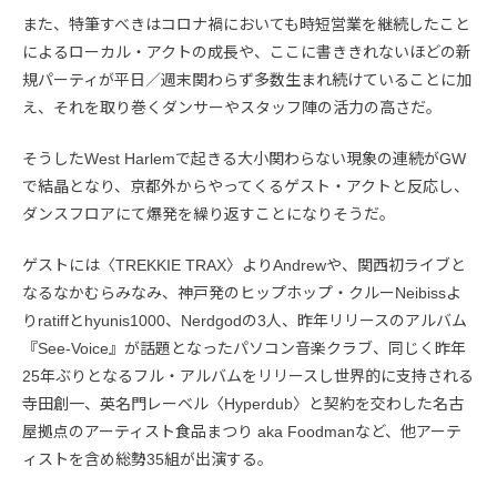
また、特筆すべきはコロナ禍においても時短営業を継続したこと
によるローカル・アクトの成長や、ここに書ききれないほどの新
規パーティが平日／週末関わらず多数生まれ続けていることに加
え、それを取り巻くダンサーやスタッフ陣の活力の高さだ。
そうしたWest Harlemで起きる大小関わらない現象の連続がGW
で結晶となり、京都外からやってくるゲスト・アクトと反応し、
ダンスフロアにて爆発を繰り返すことになりそうだ。
ゲストには〈TREKKIE TRAX〉よりAndrewや、関西初ライブと
なるなかむらみなみ、神戸発のヒップホップ・クルーNeibissよ
りratiffとhyunis1000、Nerdgodの3人、昨年リリースのアルバム
『See-Voice』が話題となったパソコン音楽クラブ、同じく昨年
25年ぶりとなるフル・アルバムをリリースし世界的に支持される
寺田創一、英名門レーベル〈Hyperdub〉と契約を交わした名古
屋拠点のアーティスト食品まつり aka Foodmanなど、他アーテ
ィストを含め総勢35組が出演する。