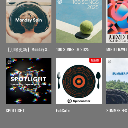
【月曜更新】Monday Spin
100 SONGS OF 2025
MIND TRAVEL
SPOTLIGHT
FabCafe
SUMMER FES