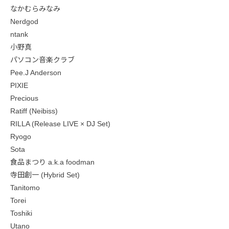
なかむらみなみ
Nerdgod
ntank
小野真
パソコン音楽クラブ
Pee.J Anderson
PIXIE
Precious
Ratiff (Neibiss)
RILLA (Release LIVE × DJ Set)
Ryogo
Sota
食品まつり a.k.a foodman
寺田創一 (Hybrid Set)
Tanitomo
Torei
Toshiki
Utano