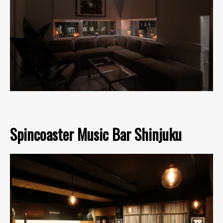
Spincoaster Music Bar Shinjuku