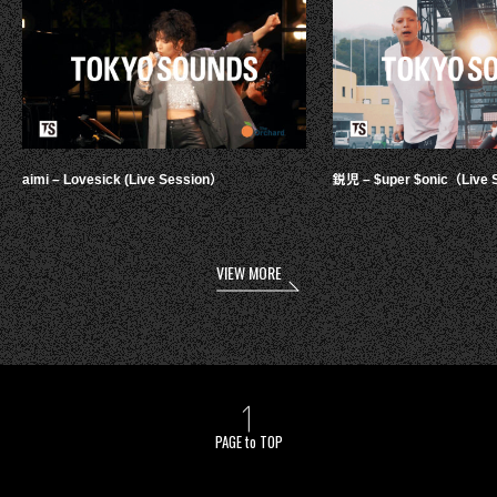
aimi – Lovesick (Live Session）
鋭児 – $uper $onic（Live 
VIEW MORE
PAGE to TOP