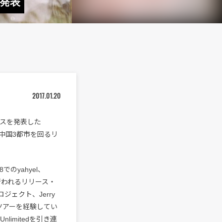
が発表
2017.01.20
ースを発表した
の中国3都市を回るリ
でのyahyel、
で行われるリリース・
ロジェクト、Jerry
来日ツアーを経験してい
limitedを引き連