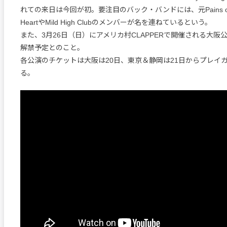
れての来日は今回が初。要注目のバック・バンドには、元Pains of Bei
HeartやMild High Clubのメンバーが名を連ねているという。
また、3月26日（日）にアメリカ村CLAPPERで開催される大阪
解禁予定とのこと。
各公演のチケットは大阪は20日、東京＆静岡は21日からプレイ
る。