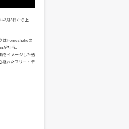
年は3月3日から上
Homeshakeの
haが担当。
曲をイメージした透
心溢れたフリー・デ