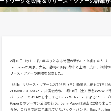
曲』のアートワークを公開＆リリース・ツアーの詳細
​2月15日（水）に約1年ぶりとなる待望の新作EP『5曲』のリリ
Tempalayが東京、大阪、静岡の国内3都市と上海、広州、深釧
リース・ツアーの開催を発表した。
『5曲』リリース・ツアーは2月26日（日）静岡 BLUE NOTE 1988
ZOMBIE-CHANGとの共演を始め、3月18日（土）渋谷WWW
パーティーではLAから来日するLucas W. Nathanによるソロ・プ
Paperとのツーマン公演を行う。Jerry Paperは過去に2度の
るが、これまで謎に包まれていたバック・バンド、Easy Feeling Un