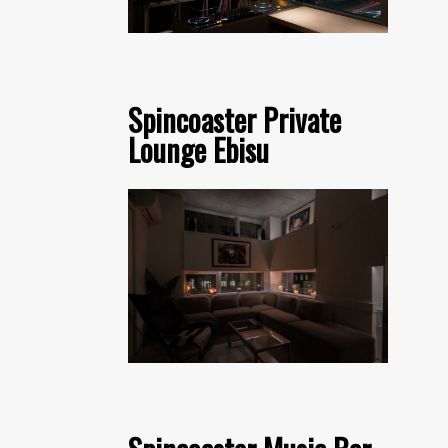
Spincoaster Private
Lounge Ebisu