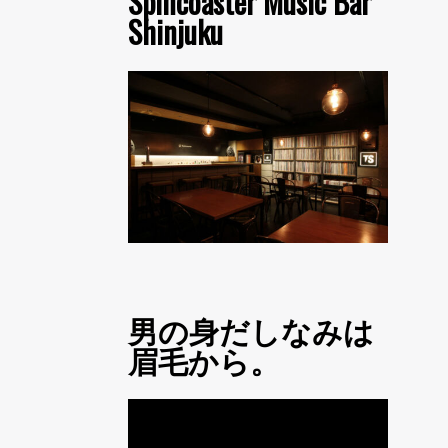
Spincoaster Music Bar
Shinjuku
男の身だしなみは
眉毛から。