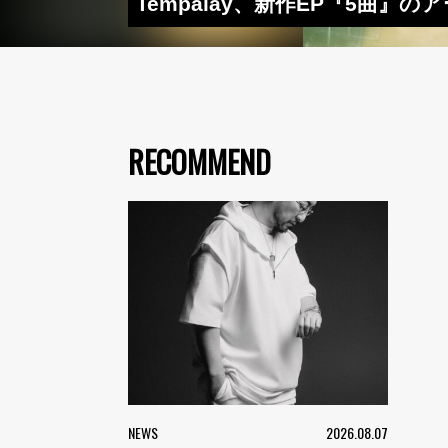
​Tempalay、新作EP『5
RECOMMEND
NEWS
2026.08.07