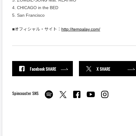
3. ZOMBIE-SONG feat. REATMO
4. CHICAGO in the BED
5. San Francisco
■オフィシャル・サイト：
http://tempalay.com/
Facebook SHARE
X SHARE
Spincoaster SNS