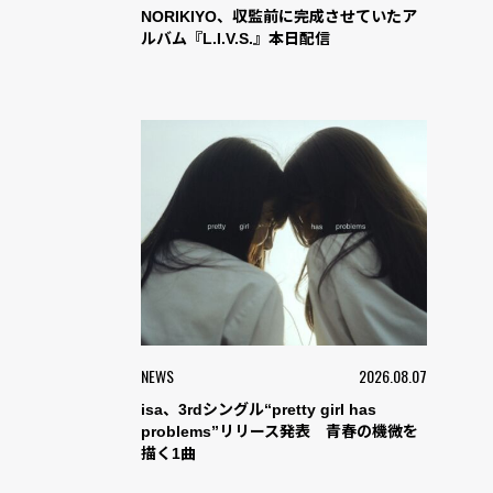
NORIKIYO、収監前に完成させていたア
ルバム『L.I.V.S.』本日配信
NEWS
2026.08.07
isa、3rdシングル“pretty girl has
problems”リリース発表 青春の機微を
描く1曲