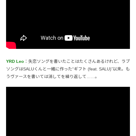
YRD Leo
：失恋ソングを書いたことはたくさんあるけれど、ラブ
ソングはSALUくんと一緒に作った“ギフト (feat. SALU)”以来。も
うヴァースを書いては消してを繰り返して……。