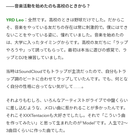
――音楽活動を始めたのも高校のときから？
YRD Leo
：全然です。高校のときは野球だけでした。だからこ
そ、音楽をやっている友だちの存在は常に刺激的で。僕にはでき
ないことをやっている姿に、憧れていました。音楽を始めたの
は、大学に入ったタイミングからです。高校の友だちに「ラップ
やろうや」って誘ってもらって。最初は本当に遊びの感覚で、ラ
ップとDJを練習していました。
当時はSoundCloudでもトラップが主流だったので、自分もトラ
ップ調のビートに合わせてラップしていたんです。でも、何とな
く自分の性格に合ってない気がして……。
それよりもむしろ、いろんなアーティストがライブで中盤くらい
に差し込むような、メロい曲に惹かれることが多かったんです。
それこそXXXTentacionも大好きでしたし。それで「こういう曲
を作ってみたい」と思って生まれたのが“Model”です。人生で2〜
3曲目くらいに作った曲でした。