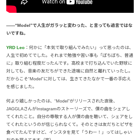
――“Model”で人生がガラッと変わった、と言っても過言ではな
いですね。
YRD Leo
：何かに「本気で取り組んでみたい」って思ったのは、
人生で初めてでした。それまで勉強や習い事も「ぼちぼち、普通
に」取り組む程度だったんです。高校まで打ち込んでいた野球に
対しても、音楽の友だちができた途端に自然と離れていったし。
だからこそ“Model”に対しては、生きてきたなかで一番の手応え
を感じました。
何より嬉しかったのは、“Model”がリリースされた直後、
JAGGLAさんがInstagramのストーリーズで、僕の曲をシェアし
てくれたこと。自分の尊敬する人が僕の曲を聴いて、シェアをし
てくれたというのが信じられなくて。そのときは友だちとピザを
食べてたんですけど、インスタを見て「うわー！」ってはしゃい