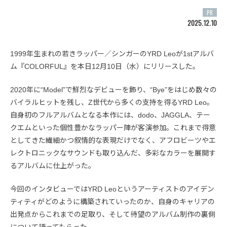
PR
2025.12.10
1999年生まれの若きラッパー／シンガーのYRD Leoが1stアルバ
ム『COLORFUL』を本日12月10日（水）にリリースした。
2020年に“Model”で鮮烈なデビューを飾り、“Bye”をはじめ数々の
バイラルヒットを残し、Z世代から多くの支持を得るYRD Leo。
自身初のフルアルバムとなる本作には、dodo、JAGGLA、テー
クエムといった個性豊かなラッパー陣が客演参加。これまで得意
としてきた繊細かつ叙情的な表現だけでなく、アフロビーツやエ
レクトロニックなサウンドも取り込んだ、多彩なカラーを展開す
るアルバムに仕上がった。
今回のインタビューではYRD Leoというアーティストのアイデン
ティティがどのように構築されていったのか、自身のキャリアの
出発点からこれまでの足取り、そして待望のアルバム制作の裏側