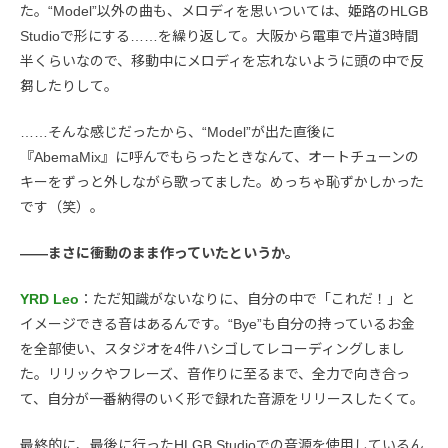
た。“Model”以外の曲も、メロディを思いついては、姫路のHLGB
Studioで形にする……を繰り返して。大阪から電車で片道3時間
半くらいなので、移動中にメロディを忘れないように頭の中で反
芻したりして。
……そんな感じだったから、“Model”が出た直後に
『AbemaMix』に呼んでもらったときなんて、オートチューンの
キーをずっと外しながら歌ってました。めっちゃ恥ずかしかった
です（笑）。
――まさに衝動のまま作っていたというか。
YRD Leo
：ただ知識がないなりに、自分の中で「これだ！」と
イメージできる音はあるんです。“Bye”も自分の持っているお金
を全部使い、スタジオを4件ハシゴしてレコーディングしまし
た。リリックやフレーズ、音作りに至るまで、全力で向き合っ
て、自分が一番納得のいく形で録れた音源をリリースしたくて。
最終的に、最後に行ったHLGB Studioでの音源を使用しているん