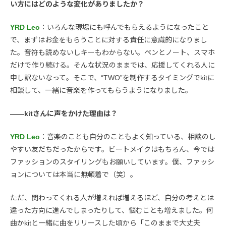
い方にはどのような変化がありましたか？
YRD Leo
：いろんな現場にも呼んでもらえるようになったこと
で、まずはお金をもらうことに対する責任に意識的になりまし
た。音符も読めないしキーもわからない。ペンとノート、スマホ
だけで作り続ける。そんな状況のままでは、応援してくれる人に
申し訳ないなって。そこで、“TWO”を制作するタイミングでkitに
相談して、一緒に音楽を作ってもらうようになりました。
――kitさんに声をかけた理由は？
YRD Leo
：音楽のことも自分のこともよく知っている、相談のし
やすい友だちだったからです。ビートメイクはもちろん、今では
ファッションのスタイリングもお願いしています。僕、ファッシ
ョンについては本当に無頓着で（笑）。
ただ、関わってくれる人が増えれば増えるほど、自分の考えとは
違った方向に進んでしまったりして、悩むことも増えました。何
曲かkitと一緒に曲をリリースした頃から「このままで大丈夫