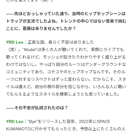
だのを覚えてます（笑）。
――先ほどおっしゃっていた通り、当時のヒップホップシーンは
トラップが主流でしたよね。トレンドの中心ではない音楽で挑む
ことに、葛藤はありませんでしたか？
YRD Leo
：正直な話、長らく不安はありました
（笑）。“Model”は多くの人が聴いてくれて、実際にライブでも
歌ってくれるけど、モッシュが起きたりわかりやすく盛り上がる
わけではないし。やっぱり自分のルーツはアンダーグラウンドな
コミュニティであり、コテコテのヒップホップなんです。そのル
ーツに対するリスペクトはずっと変わらない。だからこそ、スタ
イルは違えど、自分の根の部分を信じながら、いろんな人に聴い
てもらえるようなスタイルを模索しようとも思っていました。
――その不安が払拭されたのは？
YRD Leo
：“Bye”をリリースした翌年、2022年にSPACE
KUMAMOTOに行かせてもらったとき、予想以上にたくさんの人