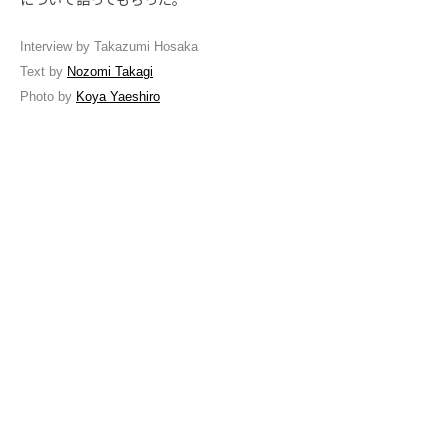
について語ってもらった。
Interview by Takazumi Hosaka
Text by
Nozomi Takagi
Photo by
Koya Yaeshiro