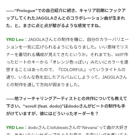
――“Prologue”での自己紹介に続き、キャリア初期にフックア
ップしてくれたJAGGLAさんとのコラボレーション曲が生まれ
た、と。まさに点と点が繋がるような感覚ですね。
YRD Leo
：JAGGLAさんとの制作を機に、自分のカラーバリエー
ションを一気に広げられるようにもなりました。いい意味でリス
ナーを裏切れる構成が見えてきたというか。それまでも、kitが作
ったビートのキーから「オレンジ色っぽい」みたいにカラーを連
想することはあったので、『COLORFUL』っていうタイトルの
通り、いろんな色を出したアルバムにしようって、JAGGLAさん
との制作を通して方向が固まりました。
――他フィーチャリングアーティストとの共作についても教えて
下さい。“scroll (feat. dodo)”はdodoさんがビートの制作も手
がけていますが、彼にはどういったオーダーを？
YRD Leo
：dodoさんとtofubeatsさんの“Nirvana”って曲が大好き
で。ああいうシンセポップのような音で、失恋ソングを書いてみ