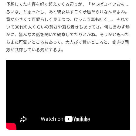
予想してた内容を軽く超えてくる辺りが、「やっぱコイツおもし
ろいな」と思ったし、あと彼女はすごく矛盾だらけなんだよね。
背が小さくて可愛らしく見えつつ、けっこう毒も吐くし、それで
いて30代の人くらいの賢さや落ち着きもあってさ。何も言わず静
かに、皆んなの話を聞いて観察してたりとかね。そうかと思った
らまた可愛いところもあって。大人びて賢いところと、若さの両
方が共存している気がするよ。