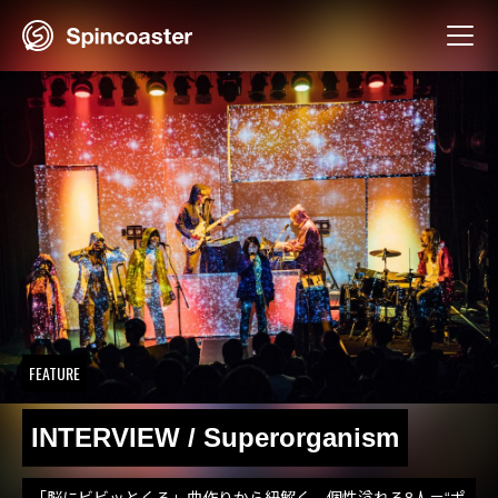
Skip
to
content
FEATURE
INTERVIEW / Superorganism
「脳にビビッとくる」曲作りから紐解く、個性溢れる8人＝“ポ