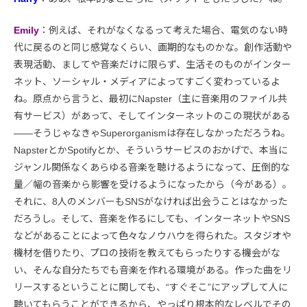
Emily
：例えば、それがなくなるって考えた場合、電気のない時
代に戻るのと同じ感覚なくらい、画期的なものかな。創作活動や
表現活動、ましてや音楽だけに限らず、生活そのものがインター
ネット、ソーシャル・メディアによってすごく変わっているよ
ね。原点から言うと、最初にNapster（主に音楽用のファイル共
有サービス）があって、そしてインターネットのこの現状がある
――そうじゃなきゃSuperorganismは存在しなかっただろうね。
NapsterとかSpotifyとか、そういうサービスのおかげで、本当に
ジャンル関係なくあらゆる音楽を聴けるようになって、圧倒的な
量／幅の音楽から影響を受けるようになったから（今がある）。
それに、8人のメンバーもSNSがなければ出会うことはなかった
だろうし。そして、音楽を作るにしても、インターネットやSNS
などがあることによって色々なノウハウを得られた。スタジオや
機材を借りたり、プロの技術を教えてもらったりする機会がな
い、そんな自分たちでも音楽を作れる環境がある。作った曲をリ
リースするということに関しても、“すぐそこ”にアップして人に
聴いてもらうことができるから、やっぱり根本的なレベルでその