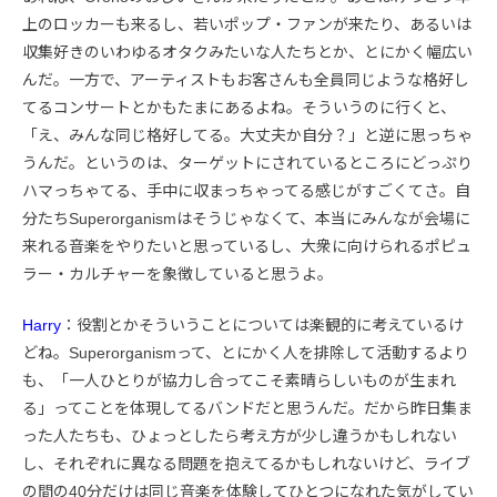
上のロッカーも来るし、若いポップ・ファンが来たり、あるいは
収集好きのいわゆるオタクみたいな人たちとか、とにかく幅広い
んだ。一方で、アーティストもお客さんも全員同じような格好し
てるコンサートとかもたまにあるよね。そういうのに行くと、
「え、みんな同じ格好してる。大丈夫か自分？」と逆に思っちゃ
うんだ。というのは、ターゲットにされているところにどっぷり
ハマっちゃてる、手中に収まっちゃってる感じがすごくてさ。自
分たちSuperorganismはそうじゃなくて、本当にみんなが会場に
来れる音楽をやりたいと思っているし、大衆に向けられるポピュ
ラー・カルチャーを象徴していると思うよ。
Harry
：役割とかそういうことについては楽観的に考えているけ
どね。Superorganismって、とにかく人を排除して活動するより
も、「一人ひとりが協力し合ってこそ素晴らしいものが生まれ
る」ってことを体現してるバンドだと思うんだ。だから昨日集ま
った人たちも、ひょっとしたら考え方が少し違うかもしれない
し、それぞれに異なる問題を抱えてるかもしれないけど、ライブ
の間の40分だけは同じ音楽を体験してひとつになれた気がしてい