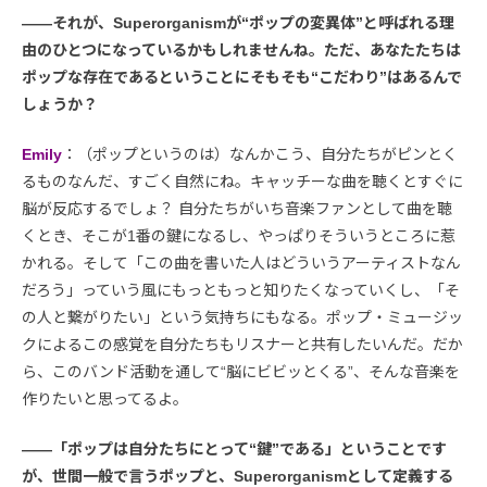
――それが、Superorganismが“ポップの変異体”と呼ばれる理
由のひとつになっているかもしれませんね。ただ、あなたたちは
ポップな存在であるということにそもそも“こだわり”はあるんで
しょうか？
Emily
：（ポップというのは）なんかこう、自分たちがピンとく
るものなんだ、すごく自然にね。キャッチーな曲を聴くとすぐに
脳が反応するでしょ？ 自分たちがいち音楽ファンとして曲を聴
くとき、そこが1番の鍵になるし、やっぱりそういうところに惹
かれる。そして「この曲を書いた人はどういうアーティストなん
だろう」っていう風にもっともっと知りたくなっていくし、「そ
の人と繋がりたい」という気持ちにもなる。ポップ・ミュージッ
クによるこの感覚を自分たちもリスナーと共有したいんだ。だか
ら、このバンド活動を通して“脳にビビッとくる”、そんな音楽を
作りたいと思ってるよ。
――「ポップは自分たちにとって“鍵”である」ということです
が、世間一般で言うポップと、Superorganismとして定義する