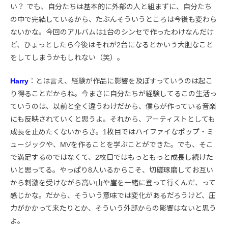
い？ でも、自分たちは基本的に外部の人と組まずに、自分たち
の中で完結しているから、たぶんそういうところは今後も変わら
ないかな。今回のアルバムは1台のシンセで作ったわけなんだけ
ど、ひょっとしたら今後はそれが2台になるとかいう大胆なこと
をしてしまうかもしれない（笑）。
Harry
：とは言え、経験が作品に影響を及ぼすっていうのは起こ
り得ることだからね。今まさに自分たちが経験してるこの生活っ
ていうのは、以前と全く違うわけだから、僕らが作っている音楽
にも反映されていくと思うよ。それから、アーティストとしても
成長を止めたくないからさ。1枚目ではハイファイなポップ・ミ
ュージックや、MVを作ることを学ぶことができた。でも、そこ
で満足するのではなくて、2枚目ではもっともっと成長し続けた
いと思ってる。やっぱり8人いるからこそ、切磋琢磨してお互い
から刺激を受けながら高い山や崖を一緒に登って行くんだ、って
感じかな。だから、そういう意味では変化があるだろうけど、圧
力がかかって来たりとか、そういう外部からの影響はないと思う
よ。