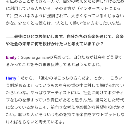
を広めることができる一方で、自分の考えをただ押し付けるため
に利用している人もいる。その両方が（インターネットによっ
て）虫メガネのように強調されて、大きくなっているんじゃない
かな。少なくとも僕らは、“人として善い”使い方をしたいんだ。
――最後にひとつお伺いします。自分たちの音楽を通じて、音楽
や社会の未来に何を投げかけたいと考えていますか？
Emily
：Superorganismの音楽って、自分たちが社会をどう見て
るかってことをそのまま反映してると思うんだよね。
Harry
：だから、「進むのはこっちの方向だよ」とか、「こうい
う例があるよ」っていうものを今の世の中に対して掲げられてい
たらいいな。やっぱりアーティストには、社会に向けてポジティ
ブなものを示すっていう責任があると思うんだ。混沌とした時代
になっているからこそ、前向きな考えや楽観的な希望を投げかけ
たい。聴いた人がそういうものを持てる楽曲をアウトプットしな
ければならないと考えているよ。