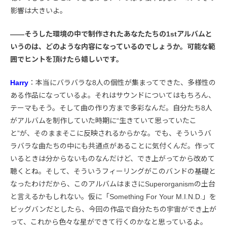
影響は大きいよ。
――そうした環境の中で制作されたあなたたちの1stアルバムと
いうのは、どのような内容になっているのでしょうか。可能な範
囲でヒントを頂けたら嬉しいです。
Harry
：本当にバラバラな8人の個性が集まってできた、多様性の
ある作品になっているよ。それはサウンドについてはもちろん、
テーマもそう。そして曲の作り方まで多彩なんだ。自分たち8人
がアルバムを制作していた時期に“生きていて思っていたこ
と”が、そのままそこに反映されるからかな。でも、そういうバ
ラバラな曲たちの中にも共通点があることに気付くんだ。作って
いるときは分からないものなんだけど、でき上がってから改めて
聴くとね。そして、そういうフィーリングがこのバンドの基礎と
なったわけだから、このアルバムはまさにSuperorganismの土台
と言えるかもしれない。仮に「Something For Your M.I.N.D.」を
ビッグバンだとしたら、今回の作品で自分たちの宇宙ができ上が
って、これから色々な星ができて行くのかなと思っているよ。