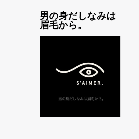
男の身だしなみは
眉毛から。