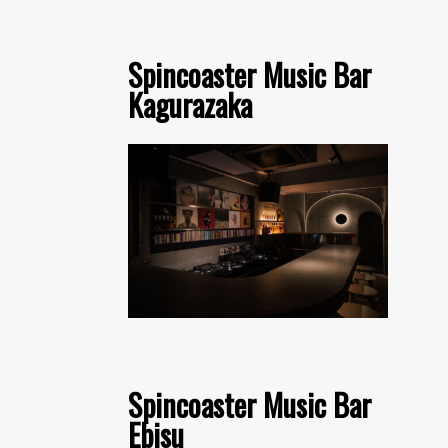
Spincoaster Music Bar
Kagurazaka
Spincoaster Music Bar
Ebisu