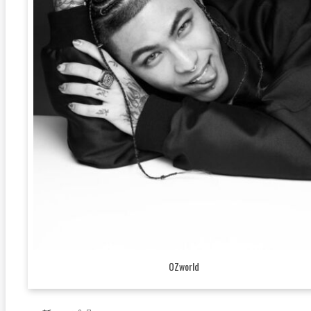
OZworld