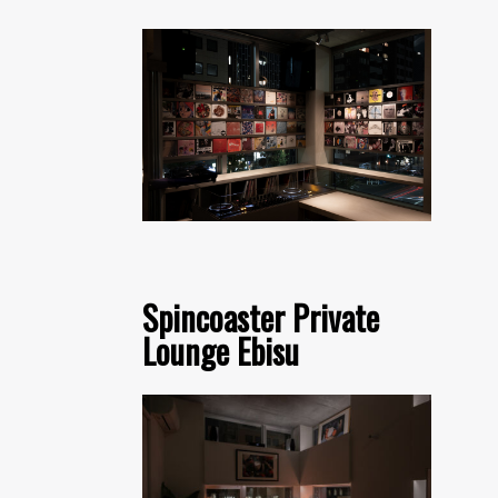
Spincoaster Private
Lounge Ebisu