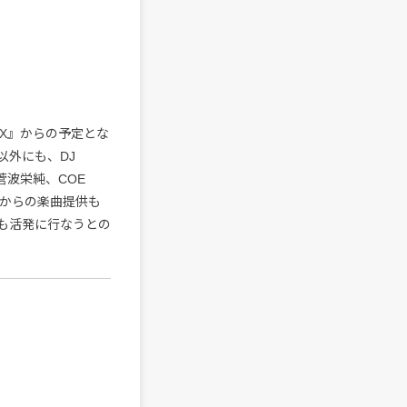
VOX』からの予定とな
曲以外にも、DJ
HI × 菅波栄純、COE
ィストからの楽曲提供も
も活発に行なうとの