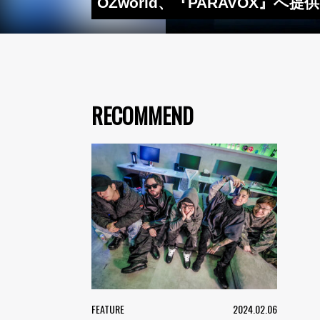
OZworld、『PARAVOX』へ
RECOMMEND
FEATURE
2024.02.06