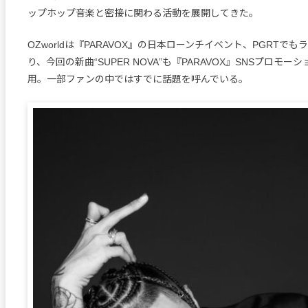
ップホップ音楽と密接に関わる活動を展開してきた。
OZworldは『PARAVOX』の日本ローンチイベント、PGRTで
り、今回の新曲“SUPER NOVA”も『PARAVOX』SNSプロモー
用。一部ファンの中ではすでに話題を呼んでいる。