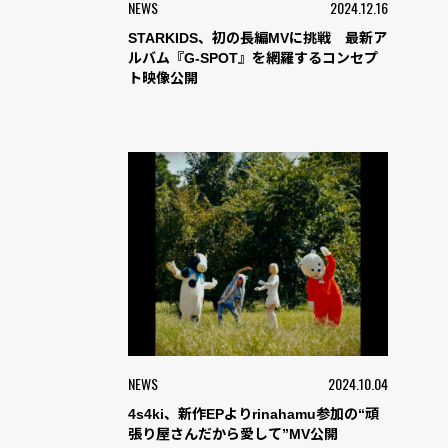
NEWS
2024.12.16
STARKIDS、初の⻑編MVに挑戦 最新ア
ルバム『G-SPOT』を網羅するコンセプ
ト映像公開
NEWS
2024.10.04
4s4ki、新作EPよりrinahamu参加の“頑
張り屋さんだから愛して”MV公開