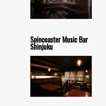
Spincoaster Music Bar
Shinjuku