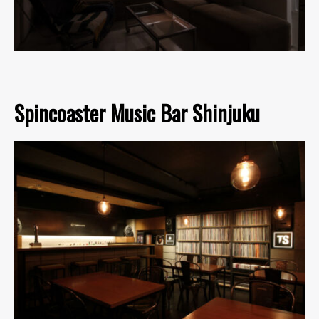
Spincoaster Music Bar Shinjuku