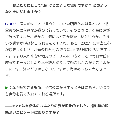
――おふたりにとって“海”はどのような場所ですか？ どのよう
なときに訪れますか？
SIRUP
：個人的なことで言うと、小さい頃夏休みは兄と2人で祖
父母の家に何週間か遊びに行っていて、そのときによく海に遊び
に行ってました。だから、海にはどこか懐かしいというか、そう
いう感情が呼び起こされるんですよね。あと、2021年に本当に心
が疲弊したとき、沖縄の恩納村の辺りに1人で5日間ぐらい滞在し
て。あまり人が来ない地元のビーチみたいなところで毎日木陰に
座ってボーっとしたり本を読んだりして過ごしたのがすごくよか
ったです。泳いだりはしないんですが、海はめっちゃ大好きで
す。
iri
：深呼吸できる場所。子供の頃からずっとそばにある、いつで
も自分を受け入れてくれる場所です。
――MVでは自然体のおふたりの姿が印象的でした。撮影時の印
象深いエピソードはありますか？