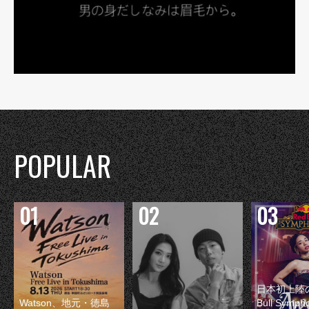
POPULAR
日本初上陸の
Watson、地元・徳島
Bull Symp