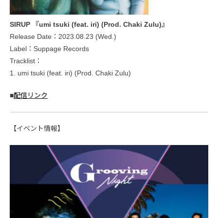
SIRUP 『umi tsuki (feat. iri) (Prod. Chaki Zulu)』
Release Date：2023.08.23 (Wed.)
Label：Suppage Records
Tracklist：
1. umi tsuki (feat. iri) (Prod. Chaki Zulu)
■
配信リンク
【イベント情報】