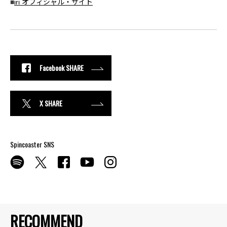
■
iri オフィシャル・サイト
Facebook SHARE
X SHARE
Spincoaster SNS
RECOMMEND