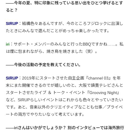
――今年の夏、特に印象に残っている思い出をひとつ挙げるとす
ると？
SIRUP
：結構色々あるんですが、今のところフジロックに出演し
たときにみんなで遊んだことがめっちゃ楽しかったです。
iri
：サポート・メンバーのみんなと行ったBBQですかね……。私
は煙に包まれながら、焼き鳥を焼きました（笑）。
――今後の活動の予定を教えてください。
SIRUP
：2019年にスタートさせた自主企画『channel 03』を年
末にまた開催できるのでが嬉しいのと、大阪で讀賣テレビさんと
スタートさせたライブ ＆ トーク・イベント『Grooving Night』
など、SIRUPらしいイベントはこれからも色々とやっていきたい
です。あと、音楽以外のクリエイティブなことも仕事／プライベ
ートの両方でやりたいなって考えています。
――iriさんはいかがでしょうか？ 別のインタビューでは海外旅行