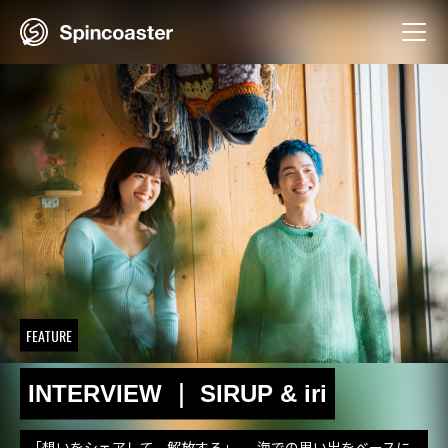
Skip
to
content
FEATURE
INTERVIEW ｜ SIRUP & iri
「想いをシェアして、解放する」──海での思い出をベースに