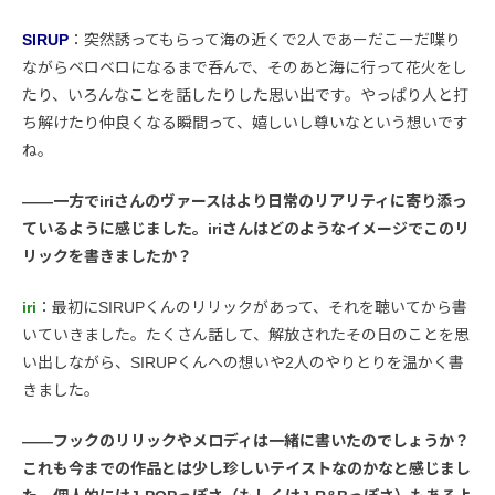
SIRUP
：突然誘ってもらって海の近くで2人であーだこーだ喋り
ながらベロベロになるまで呑んで、そのあと海に行って花火をし
たり、いろんなことを話したりした思い出です。やっぱり人と打
ち解けたり仲良くなる瞬間って、嬉しいし尊いなという想いです
ね。
――一方でiriさんのヴァースはより日常のリアリティに寄り添っ
ているように感じました。iriさんはどのようなイメージでこのリ
リックを書きましたか？
iri
：最初にSIRUPくんのリリックがあって、それを聴いてから書
いていきました。たくさん話して、解放されたその日のことを思
い出しながら、SIRUPくんへの想いや2人のやりとりを温かく書
きました。
――フックのリリックやメロディは一緒に書いたのでしょうか？
これも今までの作品とは少し珍しいテイストなのかなと感じまし