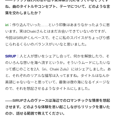
――リリックは2人の思い出や実体験が元になっているそうです
ね。曲のタイトルやコンセプト、テーマについて、どのような言
葉を交わしましたか？
iri
：作り込んでいった……という印象はあまりなかったように思
います。実はChakiさんとはまだお会いできていないのですが、
今回はSIRUPくんベースで、そこに私のスパイスがちょっぴり感
じられるくらいのバランスがいいなと思いました。
SIRUP
：人と人が想いをシェアし合って、何かを解放したり、そ
のいろんな想いを海へ流すというか。そういうムードにしたいな
って感じのことを2人（iri、Chaki Zulu）にはシェアしました。あ
と、それぞれのリアルな描写は入ってますね。タイトルはなんか
英語じゃないなーと思っていて、最後は夜の海になるイメージな
ので、それを想起させるようなタイトルにしました。
――SIRUPさんのヴァースは海辺でのロマンチックな情景を想起
させます。どのような体験を思い起こしながらリリックを書いた
のか、話せる範囲で教えてください。