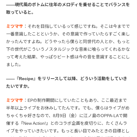
――現代風のボトムに往年のメロディを乗せることでバランスを
取っていると。
ミツマサ
：それを目指しているって感じですね。そこは今までで
一番意識したことというか、その意識で作っていたらすごく楽し
かったんですよね。どうやったら僕らと同世代の人とか、もっと
下の世代がこういうノスタルジックな音楽に喰らってくれるかな
って考えた結果、やっぱりビート感は今の音を意識することにし
ました。
――『Recipe』をリリースして以降、どういう活動をしていき
たいですか。
ミツマサ
：EPの制作期間にしていたこともあり、ここ最近まで
半年以上ライブをお休みしてたんです。でも、僕らはライブがめ
ちゃくちゃ好きなので、8月9日（金）に江ノ島のOPPA-LAで開
催する『New Action!』とのコラボ企画を皮切りに、たくさんラ
イブをやっていきたいです。もっと長い目でみたときの目標とし