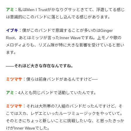
アミ
：私はMen I Trustがかなりグサッときてて、浮遊してる感じ
は意識的にこのバンドに落とし込んでる感じがあります。
イブキ
：僕がこのバンドで意識することが多いのはGinger
Root、あとはミッツが言ったInner Waveですね。上モノや歌の
メロディよりも、リズム隊が特に大きな影響を受けていると思い
ます。
――それほど大きな存在なんですね。
ミツマサ
：僕らは前身バンドがあるんですけど──
アミ
：4人とも同じバンドで活動していたんです。
ミツマサ
：それは大所帯の7人組のバンドだったんですけど、そ
こではスカ、レゲエといったルーツミュージックをやっていて。
そのときにちょっと新しいことに挑戦したいな、と思ったきっか
けがInner Waveでした。