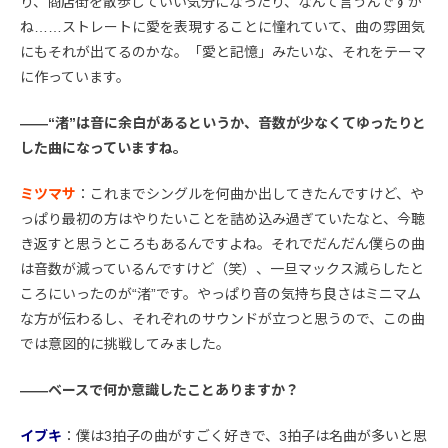
り、商店街を散歩していい気分になったり、なんて言うんですか
ね……ストレートに愛を表現することに憧れていて、曲の雰囲気
にもそれが出てるのかな。「愛と記憶」みたいな、それをテーマ
に作っています。
――“渚”は音に余白があるというか、音数が少なくてゆったりと
した曲になっていますね。
ミツマサ
：これまでシングルを何曲か出してきたんですけど、や
っぱり最初の方はやりたいことを詰め込み過ぎていたなと、今聴
き返すと思うところもあるんですよね。それでだんだん僕らの曲
は音数が減っているんですけど（笑）、一旦マックス減らしたと
ころにいったのが“渚”です。やっぱり音の気持ち良さはミニマム
な方が伝わるし、それぞれのサウンドが立つと思うので、この曲
では意図的に挑戦してみました。
――ベースで何か意識したことありますか？
イブキ
：僕は3拍子の曲がすごく好きで、3拍子は名曲が多いと思