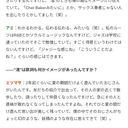
きたりするんですけど、“渚”のときも俺の雑なイメージだけ伝え
ていて。「Chet Bakerみたいに」とか、サックス奏者じゃない人
を出したりとかしてました（笑）。
アミ
：わかるわかる、伝わる伝わる、みたいな（笑）。私のルー
ツはR&Bとかソウルミュージックなんですけど、ジャズは学校に
通っていたのでそこで勉強していて。すごく得意というわけでは
ないんですけど、「ジャジーな感じね」「こういうことだよ
ね？」ぐらいの感じはできます。
――“渚”は歌詞も何かイメージがあったんですか？
ミツマサ
：2年前ぐらいに夏の期間だけよく遊んでいたおじさん
がいたんです。友だちの紹介で出会って、その人の家の近くで散
歩したり、語ったりして仲良くなったんですけど、急にその人と
連絡が取れなくなってしまったんですよね。それでひと夏の間だ
け遊んだ思い出が美しく残っていて、僕の中でそのおじさんがち
ょっと幻のような、妖精のような存在に思えてきて（笑）。