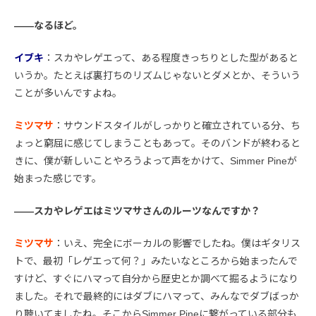
――なるほど。
イブキ
：スカやレゲエって、ある程度きっちりとした型があると
いうか。たとえば裏打ちのリズムじゃないとダメとか、そういう
ことが多いんですよね。
ミツマサ
：サウンドスタイルがしっかりと確立されている分、ち
ょっと窮屈に感じてしまうこともあって。そのバンドが終わると
きに、僕が新しいことやろうよって声をかけて、Simmer Pineが
始まった感じです。
――スカやレゲエはミツマサさんのルーツなんですか？
ミツマサ
：いえ、完全にボーカルの影響でしたね。僕はギタリス
トで、最初「レゲエって何？」みたいなところから始まったんで
すけど、すぐにハマって自分から歴史とか調べて掘るようになり
ました。それで最終的にはダブにハマって、みんなでダブばっか
り聴いてましたね。そこからSimmer Pineに繋がっている部分も