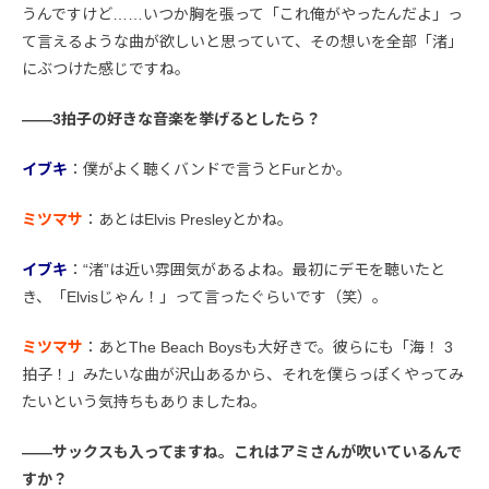
うんですけど……いつか胸を張って「これ俺がやったんだよ」っ
て言えるような曲が欲しいと思っていて、その想いを全部「渚」
にぶつけた感じですね。
――3拍子の好きな音楽を挙げるとしたら？
イブキ
：僕がよく聴くバンドで言うとFurとか。
ミツマサ
：あとはElvis Presleyとかね。
イブキ
：“渚”は近い雰囲気があるよね。最初にデモを聴いたと
き、「Elvisじゃん！」って言ったぐらいです（笑）。
ミツマサ
：あとThe Beach Boysも大好きで。彼らにも「海！ 3
拍子！」みたいな曲が沢山あるから、それを僕らっぽくやってみ
たいという気持ちもありましたね。
――サックスも入ってますね。これはアミさんが吹いているんで
すか？