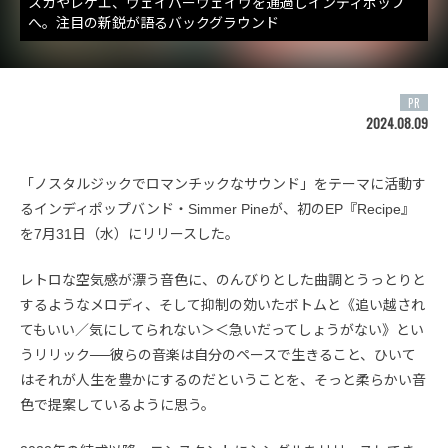
スカやレゲエ、ヴェイパーウェイヴを通過しインディポップ
へ。注目の新鋭が語るバックグラウンド
PR
2024.08.09
「ノスタルジックでロマンチックなサウンド」をテーマに活動す
るインディポップバンド・Simmer Pineが、初のEP『Recipe』
を7月31日（水）にリリースした。
レトロな空気感が漂う音色に、のんびりとした曲調とうっとりと
するようなメロディ、そして抑制の効いたボトムと《追い越され
てもいい／気にしてられない＞＜急いだってしょうがない》とい
うリリック──彼らの音楽は自分のペースで生きること、ひいて
はそれが人生を豊かにするのだということを、そっと柔らかい音
色で提案しているように思う。