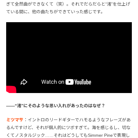
ぎて全然曲ができなくて（笑）。それでだらだらと“渚”を仕上げ
ている間に、他の曲たちができていった感じです。
――“渚”にそのような思い入れがあったのはなぜ？
ミツマサ
：イントロのリードギターでハモるようなフレーズがあ
るんですけど、それが個人的にツボすぎて。海を感じるし、切な
くてノスタルジック……それはどうしてもSimmer Pineで表現し