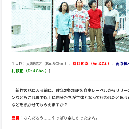
[L→R：
大塚智之（Ba.&Cho.）
、
夏目知幸（Vo.&Gt.）
、
菅原慎一
村頼正（Dr.&Cho.）
]
―新作の話に入る前に、昨年2枚のEPを自主レーベルからリリー
ンなどもこれまで以上に自分たちが主体となって行われたと思う
などを訊かせてもらえますか？
夏目
：なんだろう……やっぱり楽しかったよね。