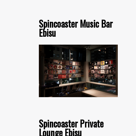
Spincoaster Music Bar
Ebisu
Spincoaster Private
Lounge Ebisu