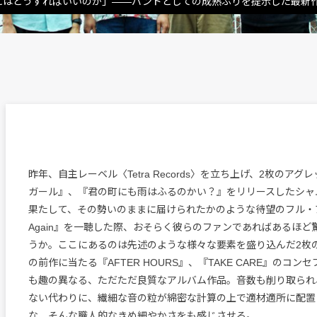
にはどうすればいいのか」――バンドとしての成熟ぶりを提示した最新
昨年、自主レーベル〈Tetra Records〉を立ち上げ、2枚のアグ
ガール』、『君の町にも雨はふるのかい？』をリリースしたシャ
果たして、その勢いのままに届けられたかのような待望のフル・アル
Again』を一聴した際、おそらく彼らのファンであればあるほど
うか。ここにあるのは先述のような様々な要素を盛り込んだ2枚の
の前作に当たる『AFTER HOURS』、『TAKE CARE』のコン
も趣の異なる、ただただ良質なアルバム作品。音数も削り取られ
ない代わりに、繊細な音の粒が綿密な計算の上で適材適所に配置
な、そんな職人的なきめ細やかさをも感じさせる。