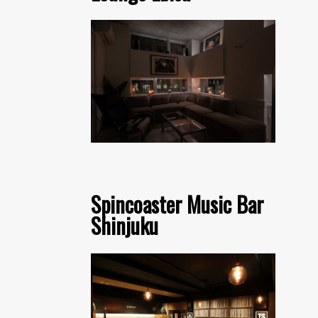
Spincoaster Music Bar
Shinjuku