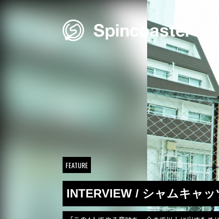
Skip
to
content
FEATURE
INTERVIEW / シャムキャ