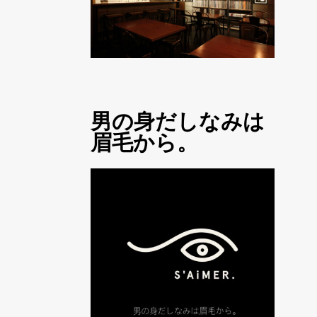
男の身だしなみは
眉毛から。