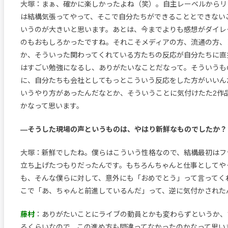
大塚
：まぁ、確かに楽しかったよね（笑）。自主レーベルからリ
は結構気張ってやって、そこで自分たちができることとできない
いうのが大きいと思います。あとは、今までよりも感想がダイレ
のもおもしろかったですね。それこそメディアの方、流通の方、
か、そういった関わってくれている方たちの反応が自分たちに直
はすごい勉強になるし、ありがたいなことだなって。そういうも
に、自分たちも会社としてもっとこういう反応をした方がいいん
いうやり方があったんだなとか、そういうことに気付けたた2作
かなって思います。
―そうした現場の声というものは、やはり新鮮なものでしたか？
大塚
：新鮮でしたね。僕らはこういう性格なので、結構最初はフ
立ち上げたつもりだったんです。もちろんちゃんと仕事としてや
も、そんな僕らに対して、意外にも「おめでとう」って言ってく
こで「あ、ちゃんと前進しているんだ」って、逆に気付かされた
藤村
：ありがたいことにライブの動員とかも変わらずというか、
るくらいなので、この進め方も間違ってなかったのかなって思い