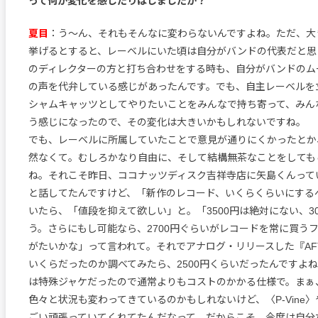
って何か変化を感じたりはしましたか？
夏目
：う〜ん、それもそんなに変わらないんですよね。ただ、大
挙げるとすると、レーベルにいた頃は自分がバンドの代表だと思
のディレクターの方と打ち合わせをする時も、自分がバンドのム
の声を代弁している感じがあったんです。でも、自主レーベルを
シャムキャッツとしてやりたいことをみんなで持ち寄って、みん
う感じになったので、その変化は大きいかもしれないですね。
でも、レーベルに所属していたことで意見が通りにくかったとか
然なくて。むしろかなり自由に、そして結構無茶なことをしても
ね。それこそ昨日、ココナッツディスク吉祥寺店に矢島くんって
と話してたんですけど、「新作のレコード、いくらくらいにする
いたら、「値段を抑えて欲しい」と。「3500円は絶対にない、3
う。さらにもし可能なら、2700円ぐらいがレコードを常に買う
がたいかな」って言われて。それでアナログ・リリースした『AFTE
いくらだったのか調べてみたら、2500円くらいだったんですよ
は特殊ジャケだったので通常よりもコストのかかる仕様で。まぁ
色々と状況も変わってきているのかもしれないけど、〈P-Vine
ごい頑張っていてくれてたんだなって。だからこそ、今度は自分