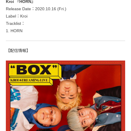
Kroi 『HORN』
Release Date：2020.10.16 (Fri.)
Label：Kroi
Tracklist：
1. HORN
【配信情報】