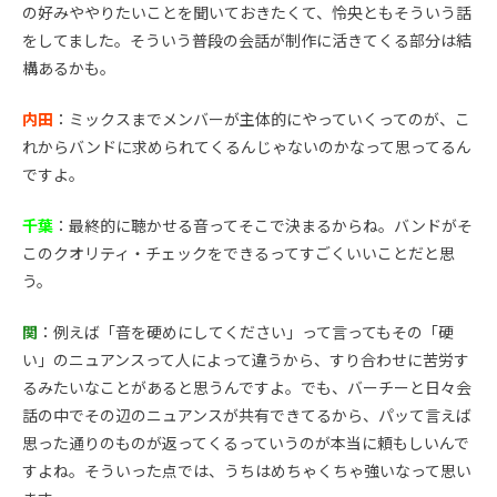
の好みややりたいことを聞いておきたくて、怜央ともそういう話
をしてました。そういう普段の会話が制作に活きてくる部分は結
構あるかも。
内田
：ミックスまでメンバーが主体的にやっていくってのが、こ
れからバンドに求められてくるんじゃないのかなって思ってるん
ですよ。
千葉
：最終的に聴かせる音ってそこで決まるからね。バンドがそ
このクオリティ・チェックをできるってすごくいいことだと思
う。
関
：例えば「音を硬めにしてください」って言ってもその「硬
い」のニュアンスって人によって違うから、すり合わせに苦労す
るみたいなことがあると思うんですよ。でも、バーチーと日々会
話の中でその辺のニュアンスが共有できてるから、パッて言えば
思った通りのものが返ってくるっていうのが本当に頼もしいんで
すよね。そういった点では、うちはめちゃくちゃ強いなって思い