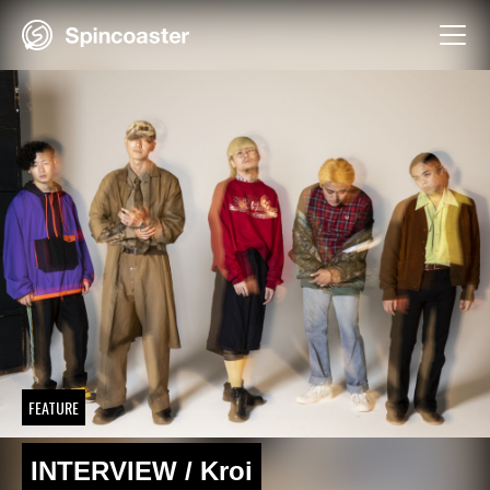
Skip
to
content
FEATURE
INTERVIEW / Kroi