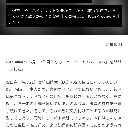
「迫力」や「ハイブリッドな豊かさ」からは敢えて遠ざかる。
全てを突き放すかのような新作で目指した、Klan Aileenの音作
りとは
2018.07.04
Klan Aileenが5月に3作目となるニュー・アルバム『Milk』をリリ
ースした。
松山亮（Vo./Gt.）と竹山隆大（Dr.）の2人編成になって久しい
Klan Aileen。本人たちが意図するところではないと思うが、彼ら
は安易なトレンドなどへの目配せを感じさせることもなく、常に
周囲から一定の距離を置いているかのような、孤高の存在感を放
ち続けてきた。そして、それが故に文脈付けて評ずるのが非常に
難しくもあり、同時にそこがまた魅力でもある。本作はそんな彼
らの独自性を推し進め、より鋭角的に研ぎ澄ましたかのような作