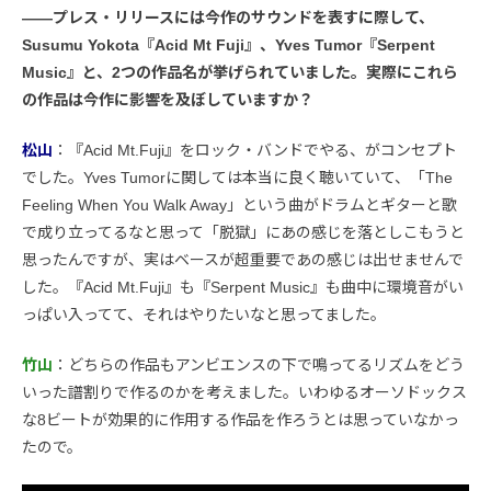
――プレス・リリースには今作のサウンドを表すに際して、
Susumu Yokota『Acid Mt Fuji』、Yves Tumor『Serpent
Music』と、2つの作品名が挙げられていました。実際にこれら
の作品は今作に影響を及ぼしていますか？
松山
：『Acid Mt.Fuji』をロック・バンドでやる、がコンセプト
でした。Yves Tumorに関しては本当に良く聴いていて、「The
Feeling When You Walk Away」という曲がドラムとギターと歌
で成り立ってるなと思って「脱獄」にあの感じを落としこもうと
思ったんですが、実はベースが超重要であの感じは出せませんで
した。『Acid Mt.Fuji』も『Serpent Music』も曲中に環境音がい
っぱい入ってて、それはやりたいなと思ってました。
竹山
：どちらの作品もアンビエンスの下で鳴ってるリズムをどう
いった譜割りで作るのかを考えました。いわゆるオーソドックス
な8ビートが効果的に作用する作品を作ろうとは思っていなかっ
たので。