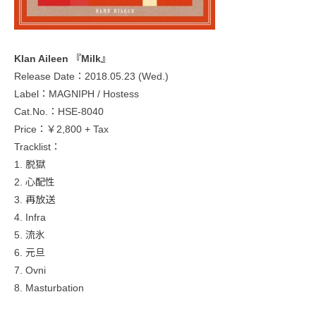
Klan Aileen 『Milk』
Release Date：2018.05.23 (Wed.)
Label：MAGNIPH / Hostess
Cat.No.：HSE-8040
Price：￥2,800 + Tax
Tracklist：
1. 脱獄
2. 心配性
3. 再放送
4. Infra
5. 流氷
6. 元旦
7. Ovni
8. Masturbation