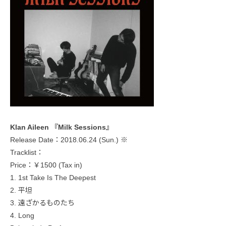
Klan Aileen 『Milk Sessions』
Release Date：2018.06.24 (Sun.) ※
Tracklist：
Price：￥1500 (Tax in)
1. 1st Take Is The Deepest
2. 平坦
3. 遠ざかるものたち
4. Long