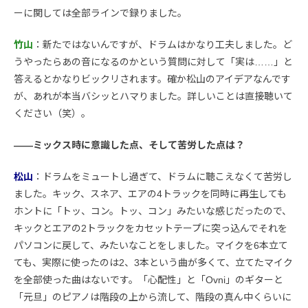
ーに関しては全部ラインで録りました。
竹山
：新たではないんですが、ドラムはかなり工夫しました。ど
うやったらあの音になるのかという質問に対して「実は……」と
答えるとかなりビックリされます。確か松山のアイデアなんです
が、あれが本当バシッとハマりました。詳しいことは直接聴いて
ください（笑）。
――ミックス時に意識した点、そして苦労した点は？
松山
：ドラムをミュートし過ぎて、ドラムに聴こえなくて苦労し
ました。キック、スネア、エアの4トラックを同時に再生しても
ホントに「トッ、コン。トッ、コン」みたいな感じだったので、
キックとエアの2トラックをカセットテープに突っ込んでそれを
パソコンに戻して、みたいなことをしました。マイクを6本立て
ても、実際に使ったのは2、3本という曲が多くて、立てたマイク
を全部使った曲はないです。「心配性」と「Ovni」のギターと
「元旦」のピアノは階段の上から流して、階段の真ん中くらいに