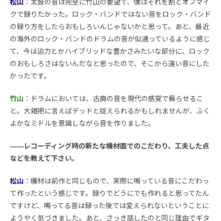
松山
：太鼓の音は完全に竹山の要望で、僕はそれを割とオフマイ
クで録りたかった。ロック・バンドではない音をロック・バンド
の録り方をしたらおもしろいんじゃないかと思って。あと、最近
の海外のロック・バンドのドラムの音が似通っているように感じ
て、今は迫力とかハイブリッドな豊かさみたいな部分に、ロック
のおもしろさはないんだなと思ったので、そこから遠い音にした
かったです。
竹山
：ドラムにおいては、古典の音を現代の感覚で蘇らせるこ
と。大雑把に言えばデッドと捉えられるかもしれませんが、ふく
よかなミドルを意識しながら音を作りました。
――レコーディング時の新たな機材面でのこだわり、工夫した点
などを教えて下さい。
松山
：機材は前作と同じもので、実際に鳴っている音にこだわっ
て作ったという感じです。録りでどうにでも作れると思ってたん
ですけど、鳴ってる音は録った後では変えられないということに
ようやく気づきました。あと、さっき話したのと同じ理由でギタ