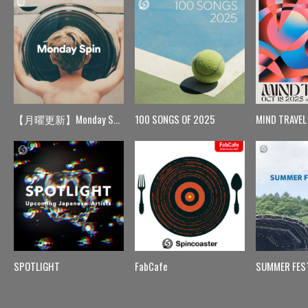
【月曜更新】Monday Spin
100 SONGS OF 2025
MIND TRAVEL
SPOTLIGHT
FabCafe
SUMMER FES