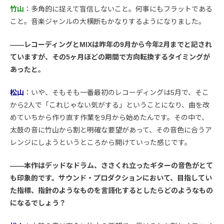
竹山
：多角的に捉えて盲信しないこと。何事にもフラットである
こと。音楽ジャンルの大横断もかなりするようになりました。
――レコーディングとMIXは昨年の9月から今年2月までと記され
ていますが、その5ヶ月ほどの期間で方向転換するタイミングが
あったと。
松山
：いや、そもそも一番最初のレコーディングは5月で、そこ
から2人で「これじゃない気がする」ということになり、曲を改
めていちから作り直す作業を9月から始めたんです。その中で、
太鼓の音に竹山から割と明確な要望があって、その音色に合うア
レンジにしようというところから開けていった感じです。
――本作はデッドなドラム、ささくれ立ったギターの音色がとて
も印象的です。サウンド・プロダクションにおいて、目指してい
た指標、指針のようなものを言語化するとしたらどのようなもの
になるでしょう？