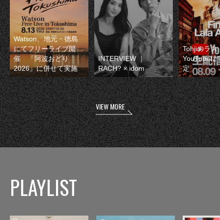
Watson、地元・徳島
にてフリーライブ開
Tohjiのラ
催 『阿波おどり
INTERVIEW ｜
YouTube
2026』に併せて実施
RACH? × idom
定
VIEW MORE
PLAYLIST