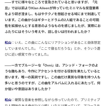
――すでに様々なところで言及されていると思いますが、「元
旦」では以前よりKlan Aileenが持っていたミニマルな反復要素
をより研ぎ澄まし、もはやテクノを想起させる域にまで到達して
います。この曲からはギターとドラムの2人組であることの可能
性を拡張せんとする意思のようなものを感じましたが、実際にお
ふたりにはそういう考えや、話し合いは行われましたか？
松山
：いえ、この曲にこんなにリアクションがあること自体想定
していませんでした。「ここで寝るだろうな」とか、そういう遊
びに近い感覚で作ってました。
――一方でブルージーな「Ovni」は、アシッド・フォークのよ
うな趣もあり、今作にアクセントを付ける役割を果たしていると
思います。唯一の英詞ですし、この曲だけ異質な印象を持つ人も
多いと思うのですが、この曲をアルバムに入れるにあたって、何
か狙いや意図はありましたか？
松山
：硬質な音楽を参照しながら作っていたので、プリミティブ
な人間味のある曲がひとつ欲しいなとは思っていて、アコーステ