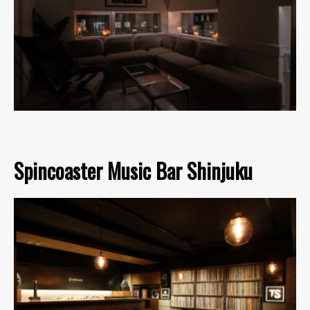
Spincoaster Music Bar Shinjuku