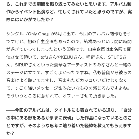
ら、これまでの期間を振り返ってみたいと思います。アルバム制
作からイベント出演など、忙しくされていたと思うのですが、実
際にはいかがでしたか？
シングル『Only One』が8月に出て、今回のアルバム制作もそう
ですけど、初の自主企画もあったので、結構あっという間に時間
が過ぎていってしまったという印象です。自主企画は東名阪で開
催させて頂いて、tofuさんやKEIJUさん、唾奇さん、STUTSさ
ん、SIRUPさんといった豪華なアーティストのみなさんと一緒の
ステージに立てて、すごくよかったですね。私も普段から彼らの
音楽はよく聴いてますし、音楽もただカッコいいだけじゃなく
て、すごく強いメッセージ性みたいなものを感じるんですよね。
そういうところに惹かれて、オファーさせて頂きました。
――今回のアルバムは、タイトルにも表されている通り、「自分
の中にある影をあるがままに表現」した作品になっているとのこ
とですが、そのような思考に辿り着いた経緯を教えてもらえます
か？