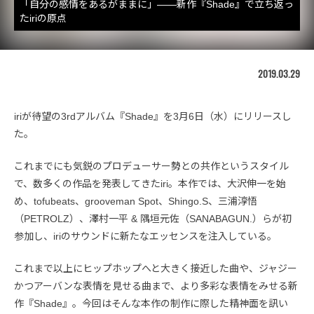
「自分の感情をあるがままに」――新作『Shade』で立ち返っ
たiriの原点
2019.03.29
iriが待望の3rdアルバム『Shade』を3月6日（水）にリリースし
た。
これまでにも気鋭のプロデューサー勢との共作というスタイル
で、数多くの作品を発表してきたiri。本作では、大沢伸一を始
め、tofubeats、grooveman Spot、Shingo.S、三浦淳悟
（PETROLZ）、澤村一平 & 隅垣元佐（SANABAGUN.）らが初
参加し、iriのサウンドに新たなエッセンスを注入している。
これまで以上にヒップホップへと大きく接近した曲や、ジャジー
かつアーバンな表情を見せる曲まで、より多彩な表情をみせる新
作『Shade』。今回はそんな本作の制作に際した精神面を訊い