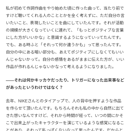
私が初めて作詞作曲をやり始めた頃に作った曲って、当たり前で
すけど聴いてくれる人のこととかを全く考えずに、ただ自分の言
いたいこと、表現したいことを曲にしていたんです。それが活動
の規模が大きくなっていくに連れて、「もっとポジティブな言葉
にした方がいいかな」と意識するようになっていってたんです。
でも、ある時ふと「それって何か違うかも」って思ったんです。
自分の中にある暗い部分も、あえてポジティブにしなくてもいい
んじゃないかって。自分の感情をあるがままに伝えた方が、いい
作品が作れるんじゃないかなって考えるようになりました。
――それは何かキッカケだったり、トリガーになった出来事など
があったというわけではなく？
去年、NIKEさんとのタイアップで、人の背中を押すような作品
を作らせて頂いたんです。もちろんそれも私の中から自然に出て
きた想いなんですけど、それから時間が経って、いつの間にかそ
こで出来上がったキャラクターを演じているような感覚になるこ
とがあり、それって私っぽくないなって思ったんです。だからと