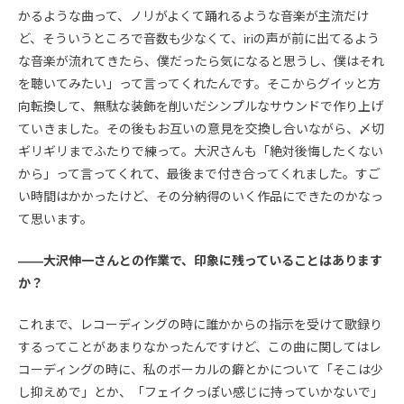
かるような曲って、ノリがよくて踊れるような音楽が主流だけ
ど、そういうところで音数も少なくて、iriの声が前に出てるよう
な音楽が流れてきたら、僕だったら気になると思うし、僕はそれ
を聴いてみたい」って言ってくれたんです。そこからグイッと方
向転換して、無駄な装飾を削いだシンプルなサウンドで作り上げ
ていきました。その後もお互いの意見を交換し合いながら、〆切
ギリギリまでふたりで練って。大沢さんも「絶対後悔したくない
から」って言ってくれて、最後まで付き合ってくれました。すご
い時間はかかったけど、その分納得のいく作品にできたのかなっ
て思います。
――大沢伸一さんとの作業で、印象に残っていることはあります
か？
これまで、レコーディングの時に誰かからの指示を受けて歌録り
するってことがあまりなかったんですけど、この曲に関してはレ
コーディングの時に、私のボーカルの癖とかについて「そこは少
し抑えめで」とか、「フェイクっぽい感じに持っていかないで」