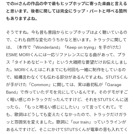
でのiriさんの作品の中で最もヒップホップに寄った楽曲と言える
と思います。後者に関しては完全にラップ・パートと呼べる箇所
もありますよね。
そうですね。今も昔も普段からヒップホップはよく聴いているの
で、これも自然な変化のうちかなと思います。トラックに関して
は、（本作で「Wonderland」「Keep on trying」を手がけた）
ESME MORIくんには一応リファレンスになる曲があって、プラ
ス「タイトめなビートで」という大雑把な要望だけお伝えしまし
た。MORIくんとはこれまでにも何回も一緒に制作をしているの
で、結構言わなくても伝わる部分があるんですよね。STUTSくん
が手がけた「Common」に関しては、実は最初私が「Garage
Band」で作っていたデモを元にしているんです。そのデモがすご
く暗い感じのトラックだったんですけど、それをSTUTSくんに送
ったら、「もっと明るい感じにしたい」って言ってくれて。で
も、歌詞はどうしても変えたくなかったので、トラックだけガラ
ッと雰囲気を変えました。歌詞に「our train」っていうラインが
あるんですけど、そこにかけてSTUTSくんが電車の音も入れてく