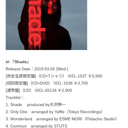
iri 『Shade』
Release Date：2019.03.06 (Wed.)
[完全生産限定盤]（CD+Tシャツ） VIZL-1537 ￥5,500
[初回限定盤]（CD+DVD） VIZL-1538 ￥3,700
[通常盤]（CD） VICL-65134 ￥2,900
Tracklist：
1. Shade produced by大沢伸一
2. Only One arranged by Yaffle（Tokyo Recordings）
3. Wonderland arranged by ESME MORI（Pistachio Studio）
4. Common arranged by STUTS