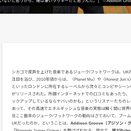
いと思うから、俺は凄いラッキーだと思うんだ。」 —Addison Groo
シカゴで産声を上げた音楽であるジューク/フットワークは、UK
注目を浴び、2010年頃からは、〈Planet Mu〉や〈Honest Jon’s
といったロンドンに所在するレーベルから次々とコンピやシーン
がリリースされた。所謂インターネットでの口コミもあったり、
ックアップしているならヤバいのかも」というリスナーたちのレ
あって、その高速でエネルギッシュな音楽の実態は瞬く間に世界
旦ここ数年のジューク/フットワークの動向はさておいて、ブー
UKだったのか、ということは、
Addison Groove（アジソン
『Presents James Grieve』を聴けばわかる。併せて、
彼がBoil