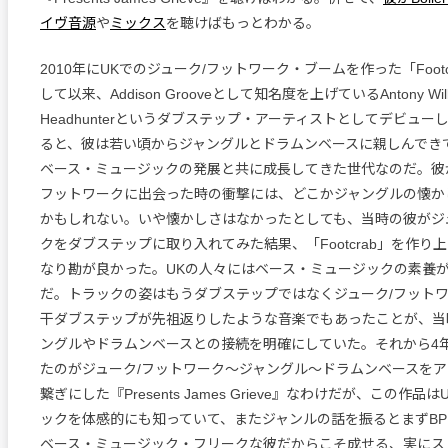
イヴ音源
や
ミックス
を聴けばもっとわかる。
2010年にUKでのジューク/フットワーク・ブームを作った「Foot
して以来、Addison Grooveとして知名度を上げているAntony Wi
Headhunterというダブステップ・アーティストとしてデビュ
ると、彼は若い頃からジャングルとドラムンベースに親しんでき
ベース・ミュージックの発展と共に成長してきた世代なのだ。彼
フットワークに出会った時の衝撃には、どこかジャングルの懐か
かもしれない。いや懐かしさはなかったとしても、当時の彼がジ
クをダブステップに取り入れてみた結果、「Footcrab」を作り
なり勘が良かった。UKの人々にはベース・ミュージックの素養
だ。トラックの姿はもうダブステップではなくジューク/フット
干ダブステップが先祖返りしたような音楽でもあったことが、当
ングルやドラムンベースとの接続を明確にしていた。それから4
たのがジューク/フットワーク〜ジャングル〜ドラムンベースを
繋ぎにした『Presents James Grieve』なわけだが、この作
ックを体感的にも知っていて、またジャンルの話を振るとまずB
ベース・ミュージック・フリークな彼だからこそ成せる、実にス