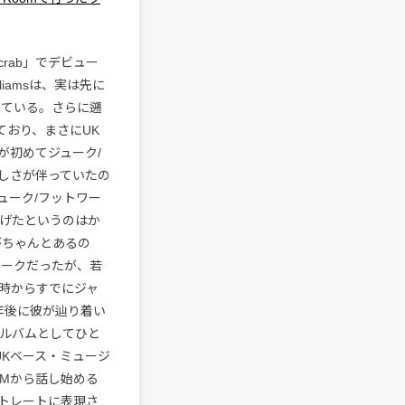
crab」でデビュー
lliamsは、実は先に
ーしている。さらに遡
ており、まさにUK
が初めてジューク/
しさが伴っていたの
ューク/フットワー
上げたというのはか
がちゃんとあるの
ワークだったが、若
時からすでにジャ
年後に彼が辿り着い
アルバムとしてひと
品はUKベース・ミュージ
PMから話し始める
トレートに表現さ