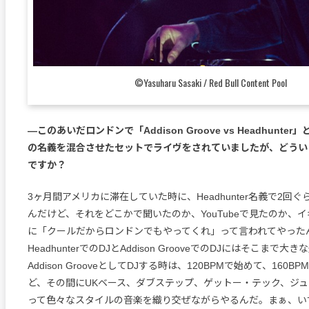
©Yasuharu Sasaki / Red Bull Content Pool
—このあいだロンドンで「Addison Groove vs Headhunte
の名義を混合させたセットでライヴをされていましたが、どうい
ですか？
3ヶ月間アメリカに滞在していた時に、Headhunter名義で2回
んだけど、それをどこかで聞いたのか、YouTubeで見たのか、
に「クールだからロンドンでもやってくれ」って言われてやった
HeadhunterでのDJとAddison GrooveでのDJにはそこまで
Addison GrooveとしてDJする時は、120BPMで始めて、160
ど、その間にUKベース、ダブステップ、ゲットー・テック、ジ
って色々なスタイルの音楽を織り交ぜながらやるんだ。まぁ、いずれ