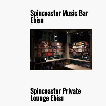
Spincoaster Music Bar
Ebisu
Spincoaster Private
Lounge Ebisu