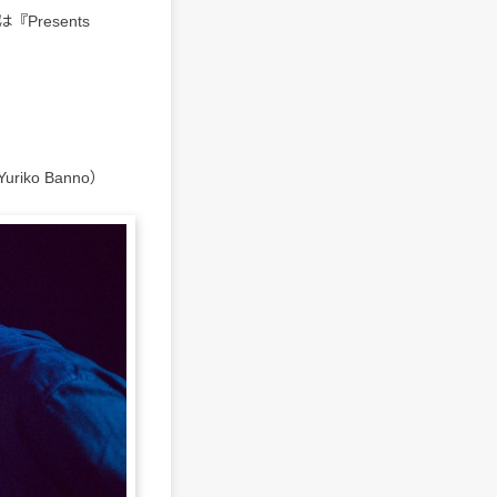
resents
：Yuriko Banno）