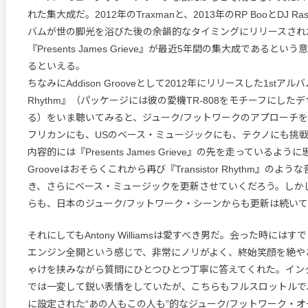
れた集大成だ。2012年のTraxmanと、2013年のRP BooとDJ R
バムが世の脚光を浴びた後の余韻的なタイミングにリリースされ
『Presents James Grieve』が最近5年間の集大成であると
るといえる。
ちなみにAddison Grooveとして2012年にリリースした1stアルバム『T
Rhythm』（パッケージには彼の愛機TR-808をモチーフにした
る）をいま聴いてみると、ジューク/フットワークのアプローチ
フリカンにも、USのベース・ミュージックにも、テクノにも挑
内容的には『Presents James Grieve』の先を走っているように思
Grooveはおそらくこれから再び『Transistor Rhythm』のよ
き、さらにベース・ミュージックを更新させていくだろう。しか
らも、日本のジューク/フットワーク・シーンからも更新は続い
それにしてもAntony Williamsは愛すべき男だ。会った時には
エンジン全開という感じで、非常にノリがよく、終始笑顔を絶や
ゃけを挟みながら質問にひとつひとつ丁寧に答えてくれた。イン
では一変して鋭い表情をしていたが、こちらもフルスロットルで、
に設定された“あの人もこの人も”的なジューク/フットワーク・