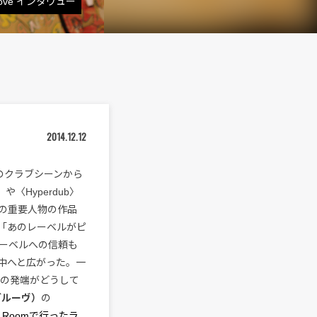
ve インタヴュー
2014.12.12
のクラブシーンから
〉や〈Hyperdub〉
の重要人物の作品
「あのレーベルがピ
ーベルへの信頼も
中へと広がった。一
ムの発端がどうして
・グルーヴ）
の
er Roomで行ったラ