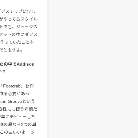
は古いダブステップに少し
がやってるスタイル
トでも、ジュークの
セットの中にダブス
を作っていたことを
だと思うよ。
の中でAddison
か？
Footcrab」を作
作る必要があっ
 Grooveという
も女性にも使う名前だ
92年にデビューした
。意味の異なる2つの単
「この曲いいよ」っ