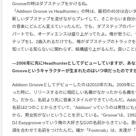
Grooveの時はダブステップをかけるね。
「Addison Groove vs Headhunter」の時は、最初の45分
新しいダブステップを混ぜながらプレイして、そこからいま自分
の音楽にどんどん変えていったんだ。でも、ダブステップのパー
パートでも、オーディエンスは盛り上がってたよ。俺が思うに、
テップを1、2曲入れるだけでも、俺がダブステップのトラック
知っている知らないに関わらず、結構盛り上がるんだ。良いこと
—2006年に先にHeadhunterとしてデビューしていますが、あなた
Grooveというキャラクターが生まれたのはいつ頃だったのです
Addison Grooveとしてデビューしたのは2010年だね。2009年に「
った時に、リリースするのに相応しい名義がなかったから名義を
た。だから、名前より先に音楽スタイルができていたんだ。Addison
名前は2つのことからきていて、“Addison”っていうのは男性に
から、男女別がないということを示している。“Groove”は、19
DJ Easygrooveっていう俺の大好きなDJの名前からきている
語を合わせて名前をつけたんだ。確か「Footcrab」は、友達が