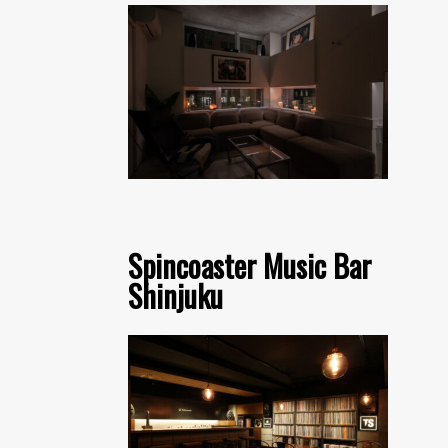
Spincoaster Music Bar
Shinjuku