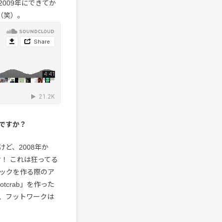
009年にできてか
（笑）。
のですか？
ど、2008年か
オ！ これは狂ってる
ラックを作る際のア
crab」を作った
、フットワークは