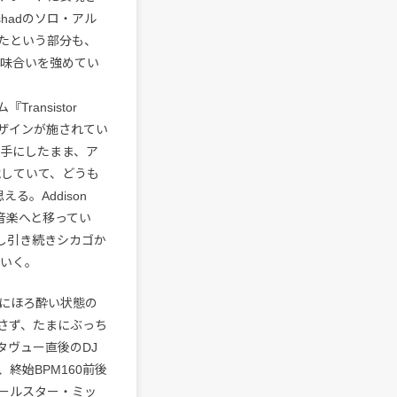
ashadのソロ・アル
たという部分も、
いう意味合いを強めてい
ransistor
デザインが施されてい
を手にしたまま、ア
戦していて、どうも
える。Addison
うな音楽へと移ってい
し引き続きシカゴか
ていく。
すでにほろ酔い状態の
さず、たまにぶっち
タヴュー直後のDJ
終始BPM160前後
オールスター・ミッ