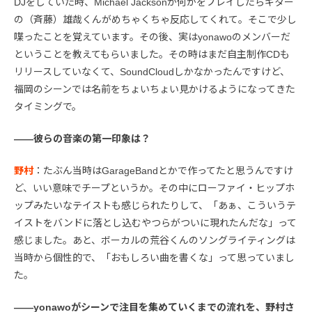
DJをしていた時、Michael Jacksonか何かをプレイしたらギター
の（斉藤）雄哉くんがめちゃくちゃ反応してくれて。そこで少し
喋ったことを覚えています。その後、実はyonawoのメンバーだ
ということを教えてもらいました。その時はまだ自主制作CDも
リリースしていなくて、SoundCloudしかなかったんですけど、
福岡のシーンでは名前をちょいちょい見かけるようになってきた
タイミングで。
――彼らの音楽の第一印象は？
野村
：たぶん当時はGarageBandとかで作ってたと思うんですけ
ど、いい意味でチープというか。その中にローファイ・ヒップホ
ップみたいなテイストも感じられたりして、「あぁ、こういうテ
イストをバンドに落とし込むやつらがついに現れたんだな」って
感じました。あと、ボーカルの荒谷くんのソングライティングは
当時から個性的で、「おもしろい曲を書くな」って思っていまし
た。
――yonawoがシーンで注目を集めていくまでの流れを、野村さ