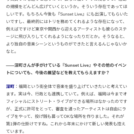
の規模をどんどん広げていくというか。そういう存在であってほ
しいです。もちろん今後も『Sunset Live』にも出演してもらいた
いですし、最終的にはトリを務めてくれるような存在になって、
例えばですけど東京や関西から迎えるアーティストも彼らのステ
ージに飛び入りしてくれるようになったりだとか。そうなると、
より独自の音楽シーンというものができたと言えるんじゃないか
なと。
――深町さんが手がけている『Sunset Live』やその他のイベン
トについても、今後の展望などを教えてもらえますか？
深町
：福岡という街全体で音楽を盛り上げていきたいと考えてい
ます。実は今、行政とも連携していて。例えば、福岡は今までオ
フィシャルにストリート・ライブができる場所はなかったのです
が、正式に許可をとって、審査を通ったアーティストは自由にラ
イブをやって、投げ銭も募ってOKな場所を作りました。それが
第1弾の仕掛けですね。これから年末にかけて新しい発表も控え
ています。