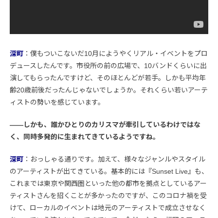
深町
：僕もついこないだ10月にようやくリアル・イベントをプロ
デュースしたんです。市役所の前の広場で、10バンドくらいに出
演してもらったんですけど、そのほとんどが若手。しかも平均年
齢20歳前後だったんじゃないでしょうか。それくらい若いアーテ
ィストの勢いを感じています。
――しかも、誰かひとりのカリスマが牽引しているわけではな
く、同時多発的に生まれてきているようですね。
深町
：おっしゃる通りです。加えて、様々なジャンルやスタイル
のアーティストが出てきている。基本的には『Sunset Live』も、
これまでは東京や関西圏といった他の都市を拠点としているアー
ティストさんを招くことが多かったのですが、このコロナ禍を受
けて、ローカルのイベントは地元のアーティストで成立させなく