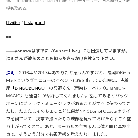
演。『Fukuoka Music Month』総合プロデューサー、日本経済大学教
授も務める。
[
Twitter
/
Instagram
]
==
――yonawoはすでに『Sunset Live』にも出演していますが、
深町さんが彼らのことを知ったきっかけを教えて下さい。
深町
：2016年か2017年あたりだと思うんですけど、福岡のKieth
Flackというヴェニューのイベントに顔を出していた時に、古着
屋
「BINGOBONGO」
の宮野くん（音楽レーベル〈GIMMICK-
MAGIC〉も運営）が紹介してくれました。話してみるとバック
ボーンにブラック・ミュージックがあることがすぐに伝わってき
たし、たまたまそのちょっと前に僕がNYでDaniel Caesarのライ
ブを観ていて、携帯で撮ったその映像を見せてあげたらすごく盛
り上がってくれて。あと、ボーカルの荒ちゃんは僕と同じ高校出
身で。そういう部分でも親近感を覚えたりしました。