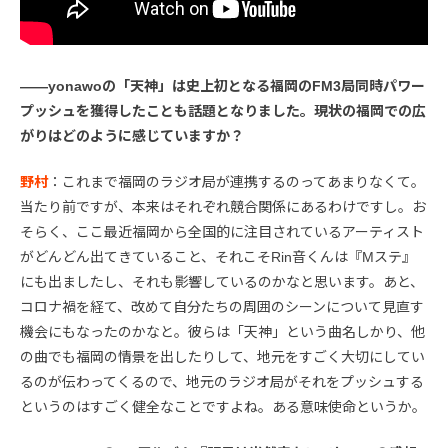
――yonawoの「天神」は史上初となる福岡のFM3局同時パワー
プッシュを獲得したことも話題となりました。現状の福岡での広
がりはどのように感じていますか？
野村
：これまで福岡のラジオ局が連携するのってあまりなくて。
当たり前ですが、本来はそれぞれ競合関係にあるわけですし。お
そらく、ここ最近福岡から全国的に注目されているアーティスト
がどんどん出てきていること、それこそRin音くんは『Mステ』
にも出ましたし、それも影響しているのかなと思います。あと、
コロナ禍を経て、改めて自分たちの周囲のシーンについて見直す
機会にもなったのかなと。彼らは「天神」という曲名しかり、他
の曲でも福岡の情景を出したりして、地元をすごく大切にしてい
るのが伝わってくるので、地元のラジオ局がそれをプッシュする
というのはすごく健全なことですよね。ある意味使命というか。