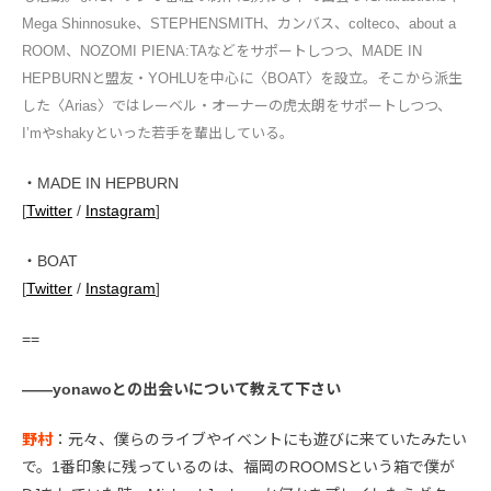
Mega Shinnosuke、STEPHENSMITH、カンバス、colteco、about a
ROOM、NOZOMI PIENA:TAなどをサポートしつつ、MADE IN
HEPBURNと盟友・YOHLUを中心に〈BOAT〉を設立。そこから派生
した〈Arias〉ではレーベル・オーナーの虎太朗をサポートしつつ、
I’mやshakyといった若手を輩出している。
・MADE IN HEPBURN
[
Twitter
/
Instagram
]
・BOAT
[
Twitter
/
Instagram
]
==
――yonawoとの出会いについて教えて下さい
野村
：元々、僕らのライブやイベントにも遊びに来ていたみたい
で。1番印象に残っているのは、福岡のROOMSという箱で僕が