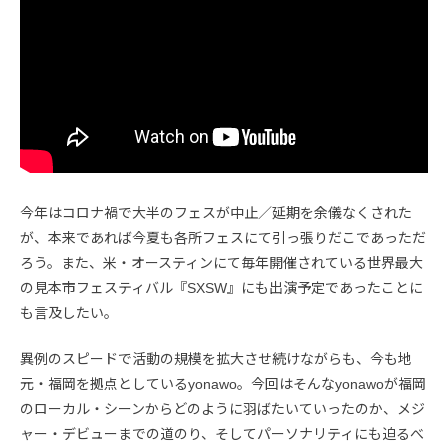
今年はコロナ禍で大半のフェスが中止／延期を余儀なくされた
が、本来であれば今夏も各所フェスにて引っ張りだこであっただ
ろう。また、米・オースティンにて毎年開催されている世界最大
の見本市フェスティバル『SXSW』にも出演予定であったことに
も言及したい。
異例のスピードで活動の規模を拡大させ続けながらも、今も地
元・福岡を拠点としているyonawo。今回はそんなyonawoが福岡
のローカル・シーンからどのように羽ばたいていったのか、メジ
ャー・デビューまでの道のり、そしてパーソナリティにも迫るべ