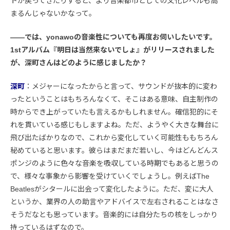
トが戻ってきたりすると、より音楽都市としての文化レベルも高
まるんじゃないかなって。
――では、yonawoの音楽性についても再度お伺いしたいです。
1stアルバム『明日は当然来ないでしょ』がリリースされました
が、深町さんはどのように感じましたか？
深町
：メジャーになったからと言って、サウンドが抜本的に変わ
ったということはもちろんなくて、そこはある意味、自主制作の
時からでき上がっていたも言えるかもしれません。確信犯的にそ
れを貫いている感じもしますよね。ただ、ようやく大きな舞台に
飛び出たばかりなので、これから変化していく可能性ももちろん
秘めていると思います。彼らはまだまだ若いし、今はどんどんス
ポンジのように色々な音楽を吸収している時期でもあると思うの
で、様々な事象から影響を受けていくでしょうし。例えばThe
Beatlesがシタールに出会って変化したように。ただ、変に大人
というか、業界の人の助言やアドバイスで左右されることはなさ
そうだなとも思っています。音楽的には自分たちの核をしっかり
持っているはずなので。