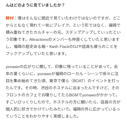
んはどのように見ていましたか？
野村
：僕はそんなに間近で見ていたわけではないのですが、どこ
からともなく現れて一気にブレイク、という形ではなく、福岡で
積み重ねてきたカルチャーの元、ステップアップしていったとい
う印象です。Attractionsのメンバーも仲良くしていたと思います
し、福岡の歴史ある箱・Kieth FlackのDJや店員も彼らのことを
フックアップしていたと思います。
yonawoの広がりに関して、印象に残っていることがあって。去
年の夏くらいに、yonawoが福岡のローカル・シーンで徐々に注
目を集め始めてきた頃、東京で僕ら〈BOAT〉のイベントを打っ
たんです。その時、渋谷のホステルに泊まったんですけど、その
フロントのカフェでお喋りしてたらBGMでyonawoがかかって。
すごいびっくりしたので、ホステルの方に聞いたら、店員の方が
個人的に好きでかけていたみたいで。福岡の外に広がっているっ
ていうことをわかりやすく実感しました。