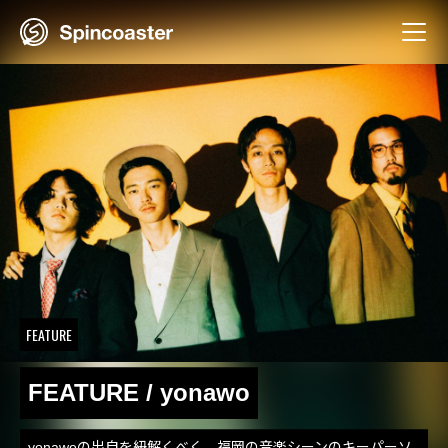
Skip
to
content
FEATURE
FEATURE / yonawo
yonawoの出自を紐解くべく、福岡の音楽シーンのキーパーソ