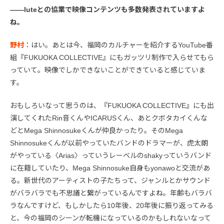
――luteとの協業で映像コンテンツも多数発表されていますよ
ね。
野村
：はい。あとは今、福岡のカルチャーを紹介するYouTube番
組『FUKUOKA COLLECTIVE』にもガッツリ制作で入らせてもら
っていて。映像でしかできないことができていると感じていま
す。
おもしろいなって思うのは、『FUKUOKA COLLECTIVE』にも出
演してくれたRin音くんやICARUSくん、あとクボタカイくんな
どとMega Shinnosukeくんが仲良かったり。そのMega
Shinnosukeくんが以前やっていたバンドのドラマーが、虎太朗
がやっている〈Arias〉っていうレーベルのshakyっていうバンド
に在籍していたり、Mega Shinnosuke自身もyonawoと交流があ
る。新世代のアーティストの子たちって、ジャンルとかサウンド
がバラバラでも不思議と繋がっているんですよね。年齢もバラバ
ラなんですけど、もしかしたら10年後、20年後に振り返ってみる
と、今の福岡のシーンが転機になっているのかもしれないなって