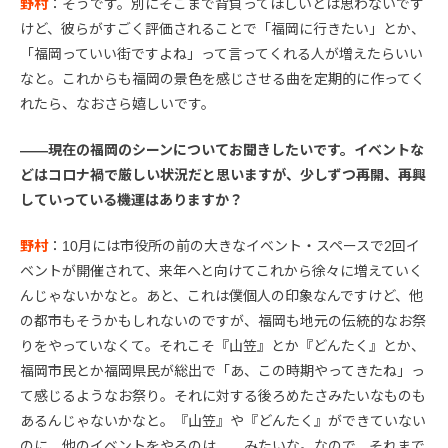
野村
：そうです。別にそこまで背負ってほしいとは思わないです
けど、彼らがすごく評価されることで「福岡に行きたい」とか、
「福岡っていい街ですよね」って言ってくれる人が増えたらいい
なと。これからも福岡の景色を感じさせる曲を定期的に作ってく
れたら、なおさら嬉しいです。
――現在の福岡のシーンについてお聞きしたいです。イベントな
どはコロナ禍で厳しい状況だと思いますが、少しずつ再開、再興
していっている機運はありますか？
野村
：10月には市役所の前の大きなイベント・スペースで2回イ
ベントが開催されて、来年へと向けてこれから徐々に増えていく
んじゃないかなと。あと、これは僕個人の印象なんですけど、他
の都市もそうかもしれないのですが、福岡も地元の伝統的なお祭
りをやっていなくて。それこそ『山笠』とか『どんたく』とか、
福岡市民とか福岡県民が総出で「あ、この時期やってきたね」っ
て感じるようなお祭り。それに対する後ろめたさみたいなものも
あるんじゃないかなと。『山笠』や『どんたく』ができていない
のに、他のイベントをやるのは……みたいな。なので、それまで