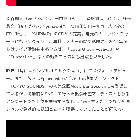
荒谷翔大（Vo. / Kye.）、田中慧（Ba.）、斉藤雄哉（Gt.）、野元
喬文（Dr.）からなるyonawoは、2018年に自主制作した2枚の
EP『ijo』、『SHRIMP』のCDが即完売。地元のカレッジ・チャ
ートにもランクインし、早耳リスナーの間で話題に。2019年か
らはライブ活動も本格化させ、『Local Green Festival』や
『Sunset Live』などの野外フェスにも出演を果たした。
昨年11月にはシングル「ミルクチョコ」にてメジャー・デビュ
ー。また、彼らはSpincoasterが手がける映像プロジェクト
「TOKYO SOUNDS」の人気企画Music Bar Sessionにも登場し
ているが、撮影前にSNSにて行った出演希望アーティストを募る
アンケートでも上位を獲得するなど、地元・福岡だけでなく全国
レベルで急速的に認知と支持を獲得していったことが伺える。