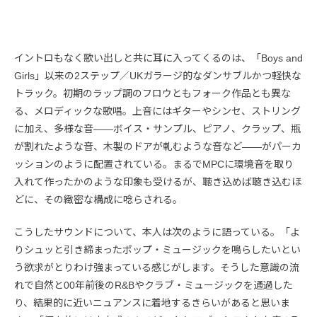
イントロもなく歌い出しと共に耳に入ってくるのは、「Boys and
Girls」以来の2ステップ／UKガラージ的なダンサブルかつ軽快な
トラック。初期のラップ調のフロウともフォーク作品とも異な
る、メロディックな歌唱。上音にはギターやシンセ、ストリング
に加え、多様な音――ボイス・サンプル、ピアノ、クラップ、瓶
が割れたような音、木製のドアが軋むような音など――がパーカ
ッションのように配置されている。まるでMPCに環境音を取り
入れて作ったかのような印象も受けるが、聴き込めば聴き込むほ
どに、その緻密な構成に唸らされる。
こうしたサウンドについて、本人は次のように語っている。「よ
りシュッと引き締まったポップ・ミュージックを鳴らしたいとい
う欲求がとりわけ強まっている感じがします。そうした意識の流
れで自然と00年前後のR&Bやクラブ・ミュージックを通過した
り、結果的に近いニュアンスに着地するきらいがあると思いま