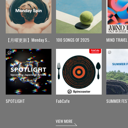
【月曜更新】Monday Spin
100 SONGS OF 2025
MIND TRAVEL
SPOTLIGHT
FabCafe
SUMMER FES
VIEW MORE