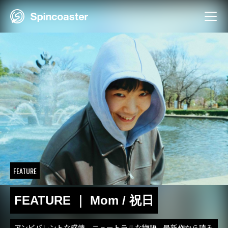
Skip
to
content
FEATURE
FEATURE ｜ Mom / 祝日
アンビバレントな感情、ニュートラルな物語。最新作から読み