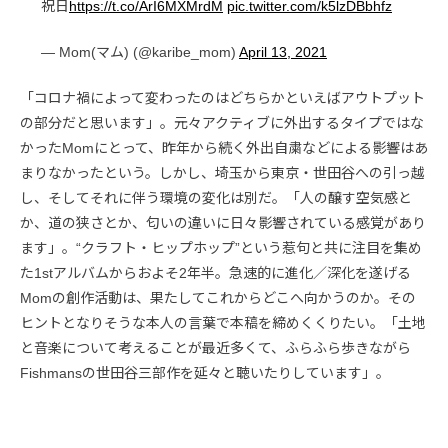
祝日
https://t.co/ArI6MXMrdM
pic.twitter.com/k5lzDBbhfz
— Mom(マム) (@karibe_mom)
April 13, 2021
「コロナ禍によって変わったのはどちらかといえばアウトプット
の部分だと思います」。元々アクティブに外出するタイプではな
かったMomにとって、昨年から続く外出自粛などによる影響はあ
まりなかったという。しかし、埼玉から東京・世田谷への引っ越
し、そしてそれに伴う環境の変化は別だ。「人の醸す空気感と
か、道の狭さとか、匂いの違いに日々影響されている感覚があり
ます」。“クラフト・ヒップホップ”という惹句と共に注目を集め
た1stアルバムからおよそ2年半。急速的に進化／深化を遂げる
Momの創作活動は、果たしてこれからどこへ向かうのか。その
ヒントとなりそうな本人の言葉で本稿を締めくくりたい。「土地
と音楽について考えることが最近多くて、ふらふら歩きながら
Fishmansの世田谷三部作を延々と聴いたりしています」。