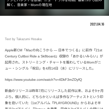
解く、音楽家・Momの現在地
2021.04.16
Text by Takazumi Hosaka
Apple新CM「Macの向こうから — 日本でつくる」に前作『21st
Century Cultboi Ride a Sk8board』収録の「あかるいみらい」が
起用され、ストリーミング・チャートを賑わしているMomがニ
ュー・シングル「祝日」を4月14日（水）にリリースした。
https://www.youtube.com/watch?v=4DkF3mZDyfQ
新曲のリリースは昨年7月にリリースした前作以来、およそ9ヶ月
ぶり。個人的に、どちらかといえば多作なアーティストという印
象を抱いていた（1stアルバム『PLAYGROUND』からおよそ半
年で2ndアルバム『Detox』を発表。同作と3rdアルバムの間には