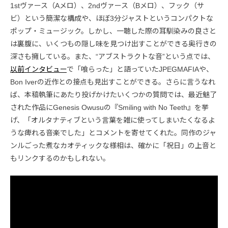
1stヴァース（Aメロ）、2ndヴァース（Bメロ）、フック（サ
ビ）という簡潔な構成や、ほぼ3分ジャストというコンパクトな
ポップ・ミュージック。しかし、一聴した際の耳馴染みの良さと
は裏腹に、いくつもの隠し味を見つけ出すことができる奥行きの
深さも擁している。また、“アブストラクトな音”という点では、
以前インタビュー
で「喰らった」と語っていたJPEGMAFIAや、
Bon Iverの近作との接点も見出すことができる。さらに言うなれ
ば、本稿執筆にあたり投げかけたいくつかの質問では、最近魅了
された作品にGenesis Owusuの『Smiling with No Teeth』を挙
げ、「オルタナティブという言葉を雑に使ってしまいたくなるよ
うな痺れる音楽でした」とコメントを寄せてくれた。同作のジャ
ンルごった煮なカオティックな様相は、確かに「祝日」の上音と
もリンクするのかもしれない。