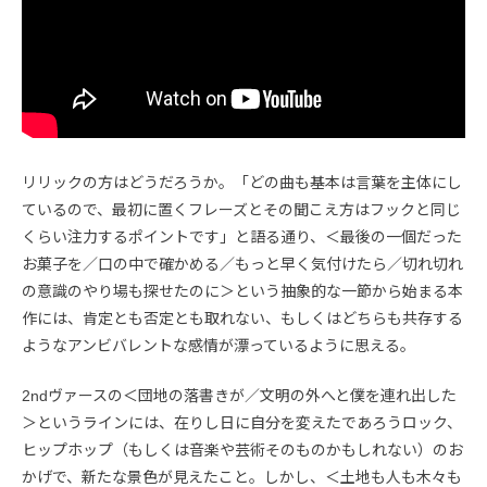
リリックの方はどうだろうか。「どの曲も基本は言葉を主体にし
ているので、最初に置くフレーズとその聞こえ方はフックと同じ
くらい注力するポイントです」と語る通り、＜最後の一個だった
お菓子を／口の中で確かめる／もっと早く気付けたら／切れ切れ
の意識のやり場も探せたのに＞という抽象的な一節から始まる本
作には、肯定とも否定とも取れない、もしくはどちらも共存する
ようなアンビバレントな感情が漂っているように思える。
2ndヴァースの＜団地の落書きが／文明の外へと僕を連れ出した
＞というラインには、在りし日に自分を変えたであろうロック、
ヒップホップ（もしくは音楽や芸術そのものかもしれない）のお
かげで、新たな景色が見えたこと。しかし、＜土地も人も木々も