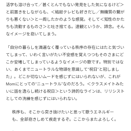
活字も溶け合って／甚くとんでもない発見をした気になるけど＞
と前置きをしながらも、＜結局テレビも好きだし／無機質の繋が
りも悪くない＞と一周したかのような感覚。そして＜知性のかた
ちも流動するものさ＞と吐き捨てる。達観というか、諦念。そん
なイメージを抱いてしまう。
「自分の暮らしを満遍なく覆っている秩序の存在にはたと気づい
てしまって、いわく言いがたい不安感を覚えつつもそのさまにど
こか安堵してしまっているようなイメージの歌です。特別ではな
い、あくまでニュートラルな物語を意識して“祝日”と冠しまし
た」。どこか切ないムードを感じずにはいられないが、これが
Momにとっての“ニュートラル”なのだろう。＜クラスメイトみた
いに話を逸らし続ける祝日＞という詩的なラインは、リリシスト
としての洗練を感じずにはいられない。
秩序も、そこから突き抜けたいと思って歌うエネルギー
も、全部抱きしめて疾走するぞ。ここからまたよろしく。