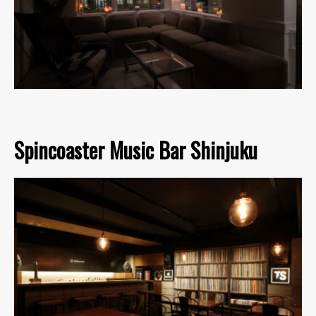
Spincoaster Music Bar Shinjuku