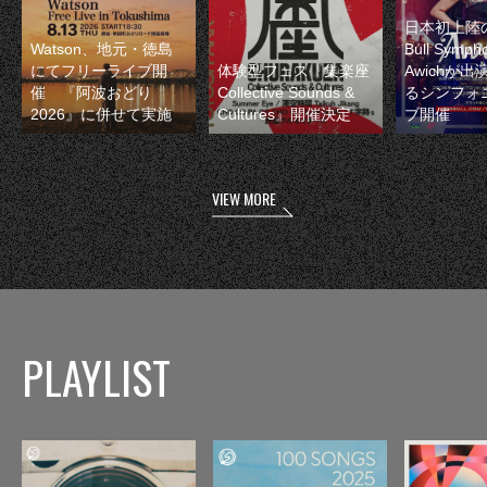
日本初上陸の
Watson、地元・徳島
Bull Symp
にてフリーライブ開
体験型フェス『集楽座
Awichが
催 『阿波おどり
Collective Sounds &
るシンフォ
2026』に併せて実施
Cultures』開催決定
ブ開催
VIEW MORE
PLAYLIST