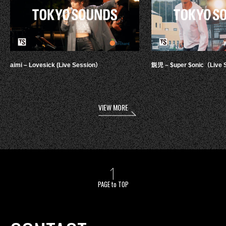
aimi – Lovesick (Live Session）
鋭児 – $uper $onic（Live 
VIEW MORE
PAGE to TOP